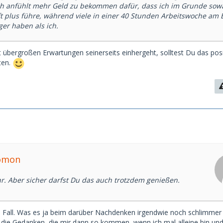
h anfühlt mehr Geld zu bekommen dafür, dass ich im Grunde sow
t plus führe, während viele in einer 40 Stunden Arbeitswoche am
er haben als ich.
t übergroßen Erwartungen seinerseits einhergeht, solltest Du das pos
ten.
lomon
hr. Aber sicher darfst Du das auch trotzdem genießen.
n Fall. Was es ja beim darüber Nachdenken irgendwie noch schlimmer
o die Gedanken, die mir dann so kommen, wenn ich mal alleine bin und