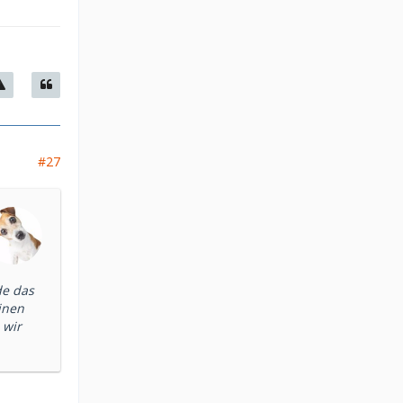
#27
de das
inen
 wir