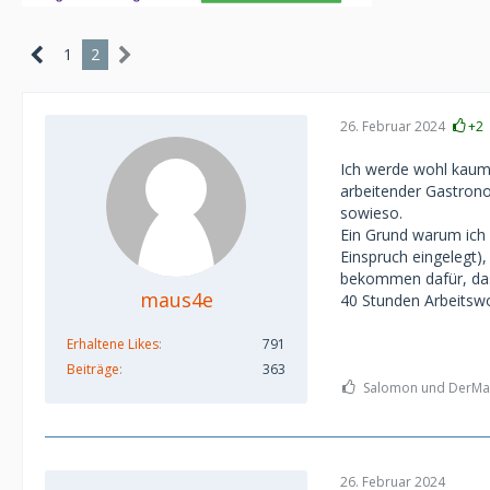
1
2
26. Februar 2024
+2
Ich werde wohl kaum 
arbeitender Gastron
sowieso.
Ein Grund warum ich 
Einspruch eingelegt),
bekommen dafür, dass
maus4e
40 Stunden Arbeitsw
Erhaltene Likes
791
Beiträge
363
Salomon und DerMan
26. Februar 2024