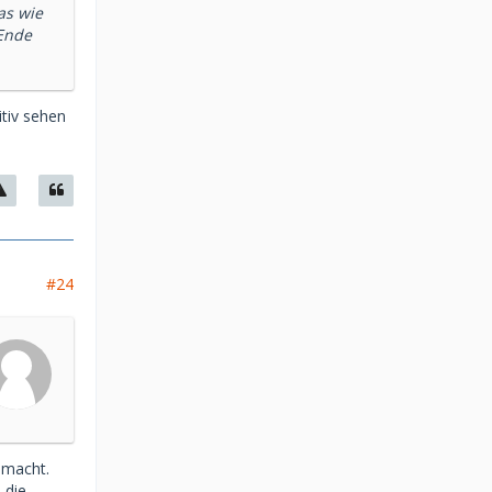
as wie
 Ende
itiv sehen
#24
 macht.
 die