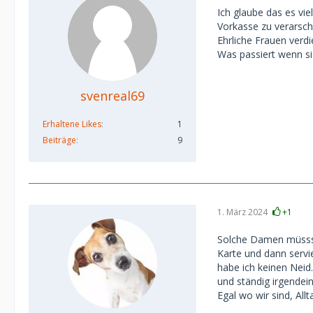
Ich glaube das es vi
Vorkasse zu verarsch
Ehrliche Frauen verd
Was passiert wenn si
svenreal69
Erhaltene Likes
1
Beiträge
9
1. März 2024
+1
Solche Damen müsssen
Karte und dann servi
habe ich keinen Nei
und ständig irgendei
Egal wo wir sind, All