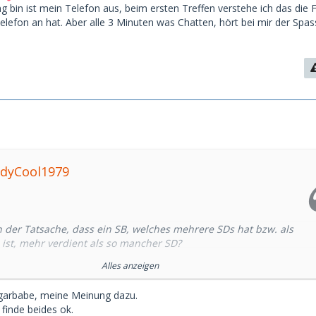
g bin ist mein Telefon aus, beim ersten Treffen verstehe ich das die 
Telefon an hat. Aber alle 3 Minuten was Chatten, hört bei mir der Spa
ddyCool1979
n der Tatsache, dass ein SB, welches mehrere SDs hat bzw. als
 ist, mehr verdient als so mancher SD?
Alles anzeigen
echtfertigt oder stößt euch das sauer auf?
Sugarbabe, meine Meinung dazu.
ne Sugarbabys / Escorts (machen beides) die locker auf ihre 20k
finde beides ok.
. Dazu müssen sie noch nicht mal besonders hübsch sein,