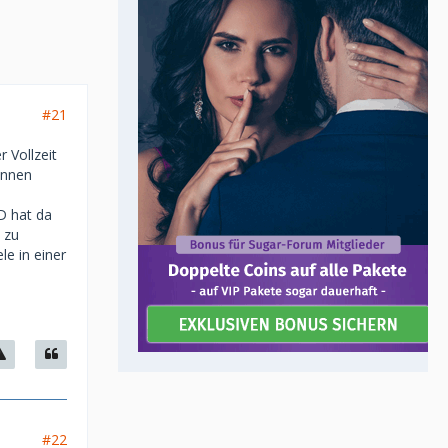
#21
 Vollzeit
innen
D hat da
 zu
e in einer
#22