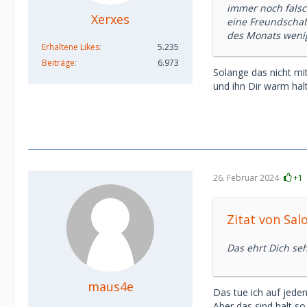
immer noch falsc
Xerxes
eine Freundschaf
des Monats wenig
Erhaltene Likes
5.235
Beiträge
6.973
Solange das nicht mi
und ihn Dir warm hal
26. Februar 2024
+1
Zitat von Sa
Das ehrt Dich se
maus4e
Das tue ich auf jede
Aber das sind halt s