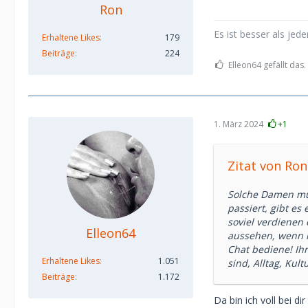
Ron
Es ist besser als jed
Erhaltene Likes
179
Beiträge
224
Elleon64 gefällt das.
1. März 2024
+1
Zitat von Ron
Solche Damen müs
passiert, gibt es
soviel verdienen
Elleon64
aussehen, wenn i
Chat bediene! Ih
Erhaltene Likes
1.051
sind, Alltag, Kul
Beiträge
1.172
Da bin ich voll bei dir