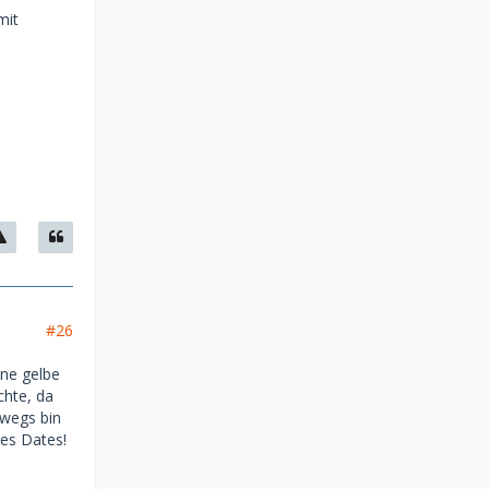
mit
#26
ine gelbe
chte, da
rwegs bin
nes Dates!