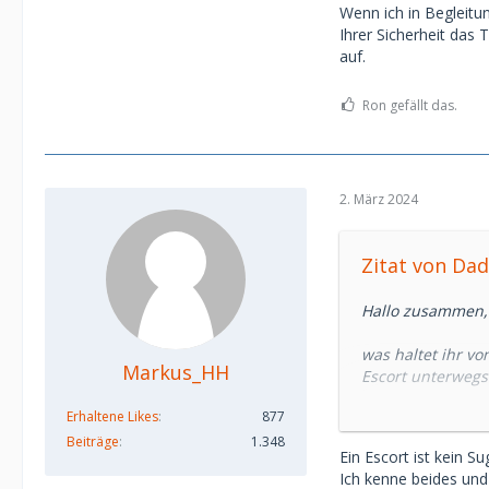
Wenn ich in Begleitun
Ihrer Sicherheit das 
auf.
Ron gefällt das.
2. März 2024
Zitat von Da
Hallo zusammen,
was haltet ihr vo
Markus_HH
Escort unterwegs
Erhaltene Likes
877
Findet ihr es ger
Beiträge
1.348
Ein Escort ist kein 
Beispiel, ich ken
Ich kenne beides und 
im Monat kommen