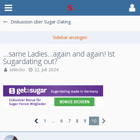
Diskussion über Sugar-Dating
...same Ladies...again and again! Ist
Sugardating out?
selectio
22. Juli 2024
1
…
6
7
8
9
10