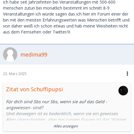
ich habe seit Jahrzehnten bei Veranstaltungen mit 500-600
menschen zutun bei monatlich bestimmt im schnitt 8-9
Veranstaltungen ich würde sagen das ich hier im Forum einer der
bin mit den meisten Erfahrungswerten was Menschen betrifft und
von daher weiß ich schon etwas und hab meine Weisheiten nicht
aus dem Fernsehen oder Twitter/X
medima99
23. März 2025
Zitat von Schuffipupsi
Für dich sind Sbs nur Sbs, wenn sie auf das Geld -
angewiesen- sind?
Und deswegen ist es bedenklich, wenn sie ein gewisses
Alter überschreiten, aber bei jungen Frauen ist das "Körper
gegen Geld verkaufen" -müssen- (weil auf's Geld -
Alles anzeigen
angewiesen-, wie du schriebst) in Ordnung?