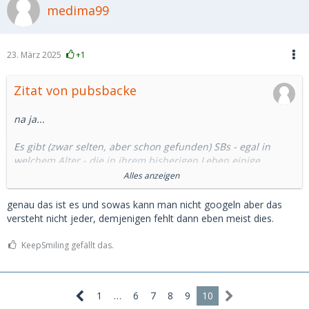
medima99
23. März 2025
+1
Zitat von pubsbacke
na ja...
Es gibt (zwar selten, aber schon gefunden) SBs - egal in
welchem Alter - die in ihrem bisherigen Leben einige
schlechte Entscheidungen getroffen haben und zusätzlich
Alles anzeigen
ihre Familie/Freundeskreis nicht zu allen Themen sinnvoll
befragen können oder wollen. Da hilft dann ein SD vielleicht
genau das ist es und sowas kann man nicht googeln aber das
mal weiter, denn Google, Chatgbt oder Bücher bringen nicht
versteht nicht jeder, demjenigen fehlt dann eben meist dies.
immer den Erfolg.
Das SB, mit dem sich gerade etwas anbahnt, hat mir nach
KeepSmiling gefällt das.
dem 1. Treffen eine lange Sprachnachricht geschickt, in der
sie sagt, wie wertgeschätzt und vorurteilsfrei sie unsere
Unterhaltung gefunden hat.
1
…
6
7
8
9
10
Einige suchen tatsächlich einen "Lebenserfahrenen" Mann