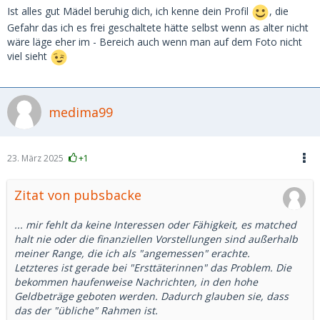
Ist alles gut Mädel beruhig dich, ich kenne dein Profil
, die
Interessante Einstellung. 😋
Gefahr das ich es frei geschaltete hätte selbst wenn as alter nicht
wäre läge eher im - Bereich auch wenn man auf dem Foto nicht
Warum sollte eine Frau über 30 auch Geld dafür nehmen,
viel sieht
dass sie ihre Sexualität lebt und noch so begehrenswert ist,
dass Männer für eine Beziehung mit ihr Geld springen
lassen....
Völlig absurde Idee, wo die doch alle Hängebrüste haben
medima99
und ein verkorkstes, verbittertes Leben. 😅
23. März 2025
+1
Zitat von pubsbacke
... mir fehlt da keine Interessen oder Fähigkeit, es matched
halt nie oder die finanziellen Vorstellungen sind außerhalb
meiner Range, die ich als "angemessen" erachte.
Letzteres ist gerade bei "Ersttäterinnen" das Problem. Die
bekommen haufenweise Nachrichten, in den hohe
Geldbeträge geboten werden. Dadurch glauben sie, dass
das der "übliche" Rahmen ist.