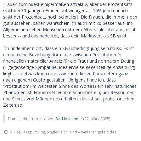
Frauen zumindest einigermaßen attraktiv, aber der Prozentsatz
sinkt bei 30-jährigen Frauen auf weniger als 10% (und danach
sinkt der Prozentsatz noch schneller). Die Frauen, die immer noch
gut aussehen, sahen wahrscheinlich auch mit 20 besser aus. Im
Allgemeinen sehen Menschen mit dem Alter schlechter aus, nicht
besser -- und das bedeutet, dass dein Marktwert als SB sinkt.
Ich finde aber nicht, dass ein SB unbedingt jung sein muss. Es ist
einfach eine Beziehungsform, die zwischen Prostitution (=
finanzieller/materieller Anreiz für die Frau) und normalem Dating
(= gegenseitige Sympathie, idealerweise gegenseitige Anziehung)
liegt -- so etwas kann man zwischen diesen Parametern ganz
nach eigenem Gusto gestalten. Übrigens finde ich, dass
'Prostitution' (im weitesten Sinne des Wortes) ein sehr natürliches
Phänomen ist. Frauen setzen ihre Schönheit ein, um Ressourcen
und Schutz von Männern zu erhalten, das ist seit prähistorischen
Zeiten so.
Einmal editiert, zuletzt von
DerHollaender
(
22. März 2025
)
SilvioB, KeepSmiling, SingleMalt71 und 4 weiteren gefällt das.