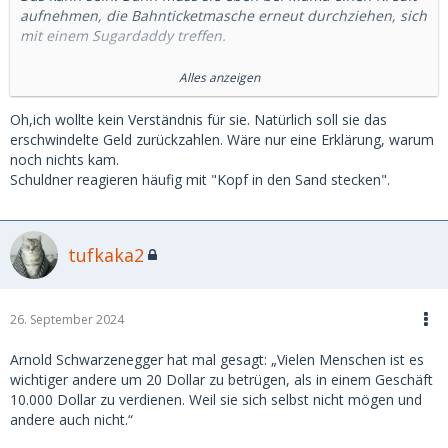
aufnehmen, die Bahnticketmasche erneut durchziehen, sich
mit einem Sugardaddy treffen.
Klappt das nicht, kommt der Gerichtsvollzieher.
Alles anzeigen
Gibt es nichts zu pfänden, die Vermögensauskunft (früher
Oh,ich wollte kein Verständnis für sie. Natürlich soll sie das
Offenbarungseid).
erschwindelte Geld zurückzahlen. Wäre nur eine Erklärung, warum
noch nichts kam.
Aber einem gewissen Punkt muss dir das egal sein.
Schuldner reagieren häufig mit "Kopf in den Sand stecken".
tufkaka2
26. September 2024
Arnold Schwarzenegger hat mal gesagt: „Vielen Menschen ist es
wichtiger andere um 20 Dollar zu betrügen, als in einem Geschäft
10.000 Dollar zu verdienen. Weil sie sich selbst nicht mögen und
andere auch nicht.“