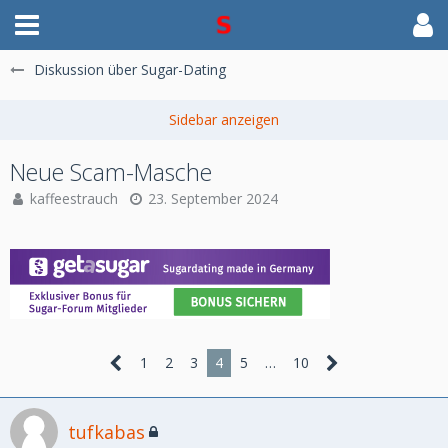
Diskussion über Sugar-Dating
Neue Scam-Masche
kaffeestrauch
23. September 2024
1
2
3
4
5
…
10
tufkabas