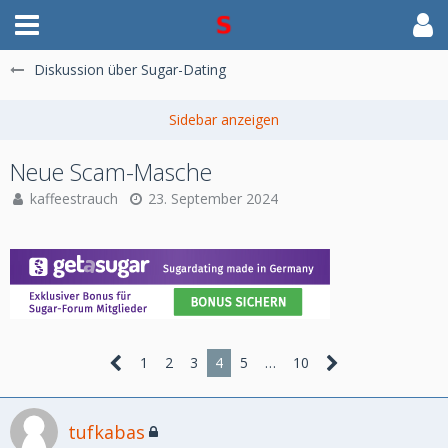
Diskussion über Sugar-Dating
Neue Scam-Masche
kaffeestrauch
23. September 2024
1
2
3
4
5
…
10
tufkabas