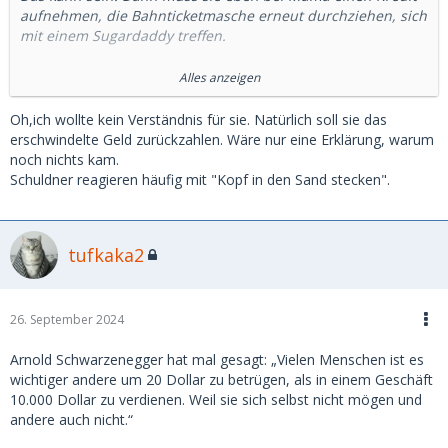
aufnehmen, die Bahnticketmasche erneut durchziehen, sich
mit einem Sugardaddy treffen.
Klappt das nicht, kommt der Gerichtsvollzieher.
Alles anzeigen
Gibt es nichts zu pfänden, die Vermögensauskunft (früher
Oh,ich wollte kein Verständnis für sie. Natürlich soll sie das
Offenbarungseid).
erschwindelte Geld zurückzahlen. Wäre nur eine Erklärung, warum
noch nichts kam.
Aber einem gewissen Punkt muss dir das egal sein.
Schuldner reagieren häufig mit "Kopf in den Sand stecken".
tufkaka2
26. September 2024
Arnold Schwarzenegger hat mal gesagt: „Vielen Menschen ist es
wichtiger andere um 20 Dollar zu betrügen, als in einem Geschäft
10.000 Dollar zu verdienen. Weil sie sich selbst nicht mögen und
andere auch nicht.“