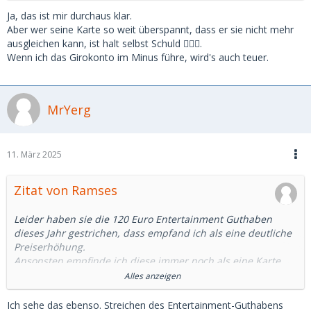
Ja, das ist mir durchaus klar.
Aber wer seine Karte so weit überspannt, dass er sie nicht mehr
ausgleichen kann, ist halt selbst Schuld 🤷🏼‍♀️.
Wenn ich das Girokonto im Minus führe, wird's auch teuer.
MrYerg
11. März 2025
Zitat von Ramses
Leider haben sie die 120 Euro Entertainment Guthaben
dieses Jahr gestrichen, dass empfand ich als eine deutliche
Preiserhöhung.
Ansonsten empfinde ich diese immer noch als eine Karte
die ich gerne besitze.
Alles anzeigen
Sicher keine Karte für jeden, aber neben den Guthaben
schätze ich:
Ich sehe das ebenso. Streichen des Entertainment-Guthabens