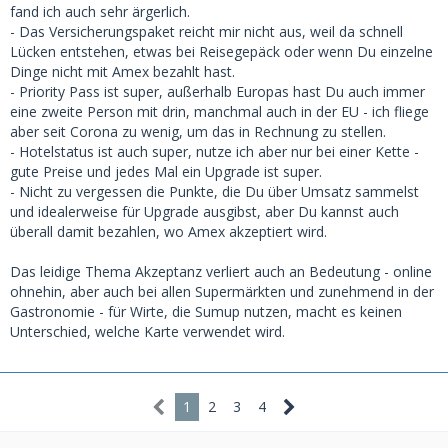
-das umfangreiche Versicherungspaket
fand ich auch sehr ärgerlich.
-die Partner Platin Karte inklusive der Vorteile (zweiter
- Das Versicherungspaket reicht mir nicht aus, weil da schnell
Priority Pass und Status bei diversen Hotels)
Lücken entstehen, etwas bei Reisegepäck oder wenn Du einzelne
-die Hotel Status
Dinge nicht mit Amex bezahlt hast.
Selbst das Sixt Ride Guthaben lässt sich manchmal sinnvoll
- Priority Pass ist super, außerhalb Europas hast Du auch immer
einsetzen
eine zweite Person mit drin, manchmal auch in der EU - ich fliege
Unter dem Strich sind einige Benefits schwer in Geld
aber seit Corona zu wenig, um das in Rechnung zu stellen.
umzurechnen, aber ich habe diese gerne.
- Hotelstatus ist auch super, nutze ich aber nur bei einer Kette -
gute Preise und jedes Mal ein Upgrade ist super.
- Nicht zu vergessen die Punkte, die Du über Umsatz sammelst
und idealerweise für Upgrade ausgibst, aber Du kannst auch
überall damit bezahlen, wo Amex akzeptiert wird.
Das leidige Thema Akzeptanz verliert auch an Bedeutung - online
ohnehin, aber auch bei allen Supermärkten und zunehmend in der
Gastronomie - für Wirte, die Sumup nutzen, macht es keinen
Unterschied, welche Karte verwendet wird.
1
2
3
4