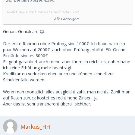
ab, bei den kostenlosen.
Heißt die nicht genial Card oder so?
Alles anzeigen
Frage ist halt wie viel Kreditrahmen die dir gegeben haben?
Bei 2000,- kann es schon mal knapp werden.
Genau, Genialcard 😄.
Außerdem habe ich bei Freundinnen immer mal wieder
Der erste Rahmen ohne Prüfung sind 1000€. Ich habe nach ein
festgestellt, dass die kostenlosen (die ich generell
paar Wochen auf 2000€, auch ohne Prüfung erhöht. Für Online-
empfehlen würde und bevorzuge) immer mal wieder mit
Einkäufe sind es 3000€.
Tricks arbeiten.
Es geht garantiert auch mehr, aber für mich reicht es, daher habe
ich keine Erhöhung mehr beantragt.
Was ich schon so gesehen habe:
Kreditkarten verlocken eben auch und können schnell zur
Schuldenfalle werden.
Die Einstellung 100% Lastschrift kostet 2,- Euro im Monat.
Wenn man monatlich alles ausgleicht zahlt man nichts. Zahlt man
Bargeldabhebung läuft generell in Ratenzahlung mit 18+
auf Raten zurück kostet es recht hohe Zinsen, ja.
Prozent Zinsen.
Aber das ist sehr transparent überall sichtbar.
Es gab aber tatsächlich welche wo alles wirklich kostenlos
war.
Markus_HH
Zum Beispiel bei Barclaycard und Hanseatic.