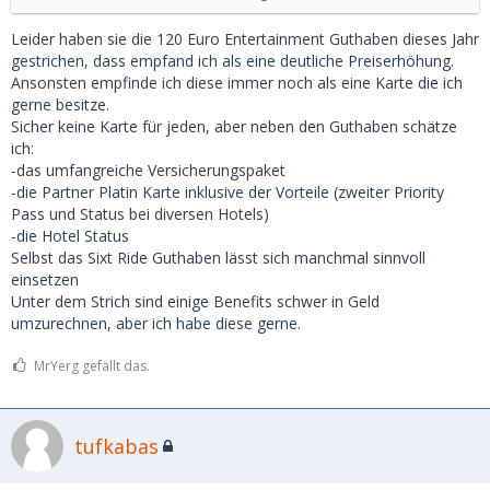
oder den Zugang zu Flughafen-Lounges hast.
Leider haben sie die 120 Euro Entertainment Guthaben dieses Jahr
Meine Faustregel ist: Mit den Credits für den Umsatz bin ich
gestrichen, dass empfand ich als eine deutliche Preiserhöhung.
immer im Plus wenn ich die genannten 350 in Anspruch
Ansonsten empfinde ich diese immer noch als eine Karte die ich
nehme.
gerne besitze.
Sicher keine Karte für jeden, aber neben den Guthaben schätze
ich:
-das umfangreiche Versicherungspaket
-die Partner Platin Karte inklusive der Vorteile (zweiter Priority
Pass und Status bei diversen Hotels)
-die Hotel Status
Selbst das Sixt Ride Guthaben lässt sich manchmal sinnvoll
einsetzen
Unter dem Strich sind einige Benefits schwer in Geld
umzurechnen, aber ich habe diese gerne.
MrYerg gefällt das.
tufkabas