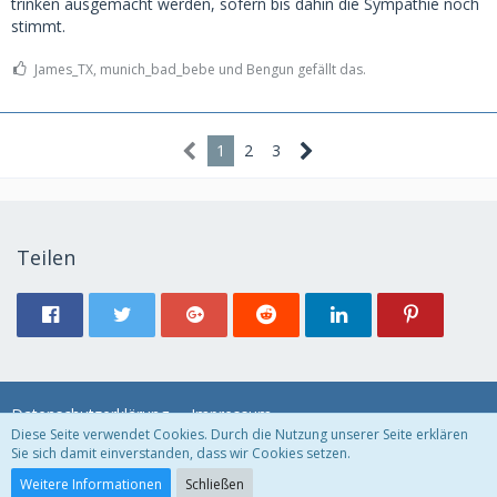
trinken ausgemacht werden, sofern bis dahin die Sympathie noch
stimmt.
James_TX, munich_bad_bebe und Bengun gefällt das.
1
2
3
Teilen
Datenschutzerklärung
Impressum
Diese Seite verwendet Cookies. Durch die Nutzung unserer Seite erklären
Sie sich damit einverstanden, dass wir Cookies setzen.
Community-Software:
WoltLab Suite™
Weitere Informationen
Schließen