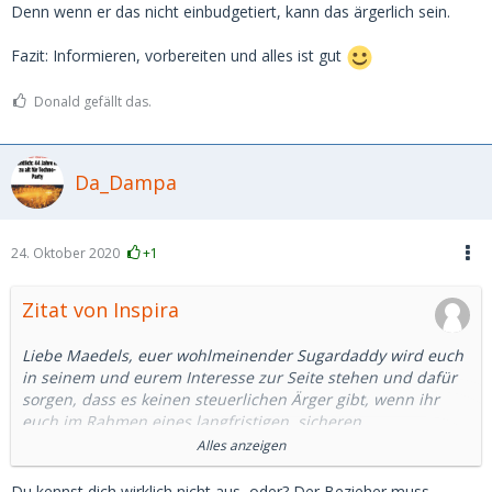
Denn wenn er das nicht einbudgetiert, kann das ärgerlich sein.
Fazit: Informieren, vorbereiten und alles ist gut
Donald gefällt das.
Da_Dampa
24. Oktober 2020
+1
Zitat von Inspira
Liebe Maedels, euer wohlmeinender Sugardaddy wird euch
in seinem und eurem Interesse zur Seite stehen und dafür
sorgen, dass es keinen steuerlichen Ärger gibt, wenn ihr
euch im Rahmen eines langfristigen, sicheren
Arrangements bewegt
Alles anzeigen
Fazit: Alles im grünen Bereich mit einem grosszuegigen und
Du kennst dich wirklich nicht aus, oder? Der Bezieher muss