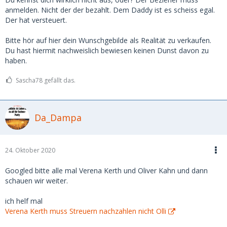
wohlmeinender Sugardaddy. Uebrigens: Da euer
anmelden. Nicht der der bezahlt. Dem Daddy ist es scheiss egal.
Sugardaddy weiss, dass es eine Steuerpflicht gibt,
Der hat versteuert.
budgetiert er das selbstverständlich in das ein, was er euch
gibt. Auch was die Steuervorauszahlung des naechsten
Bitte hör auf hier dein Wunschgebilde als Realität zu verkaufen.
Jahres angeht.
Du hast hiermit nachweislich bewiesen keinen Dunst davon zu
haben.
Denn wenn er das nicht einbudgetiert, kann das ärgerlich
sein.
Sascha78 gefällt das.
Fazit: Informieren, vorbereiten und alles ist gut
Da_Dampa
24. Oktober 2020
Googled bitte alle mal Verena Kerth und Oliver Kahn und dann
schauen wir weiter.
ich helf mal
Verena Kerth muss Streuern nachzahlen nicht Olli