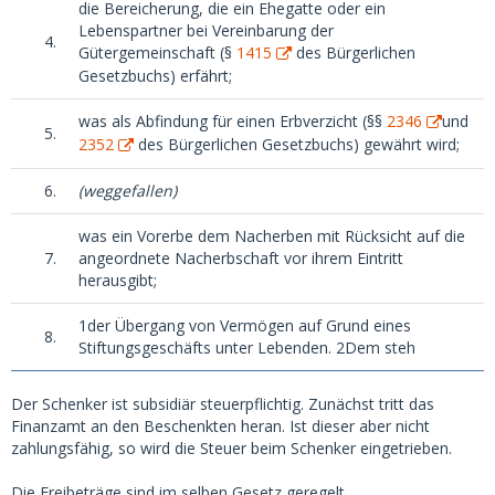
die Bereicherung, die ein Ehegatte oder ein
Lebenspartner bei Vereinbarung der
4.
Gütergemeinschaft (§
1415
des Bürgerlichen
Gesetzbuchs) erfährt;
was als Abfindung für einen Erbverzicht (§§
2346
und
5.
2352
des Bürgerlichen Gesetzbuchs) gewährt wird;
6.
(weggefallen)
was ein Vorerbe dem Nacherben mit Rücksicht auf die
7.
angeordnete Nacherbschaft vor ihrem Eintritt
herausgibt;
1der
Übergang von Vermögen auf Grund eines
8.
Stiftungsgeschäfts unter Lebenden.
2Dem
steh
Der Schenker ist subsidiär steuerpflichtig. Zunächst tritt das
Finanzamt an den Beschenkten heran. Ist dieser aber nicht
zahlungsfähig, so wird die Steuer beim Schenker eingetrieben.
Die Freibeträge sind im selben Gesetz geregelt.