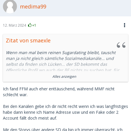
medima99
12. März 2024
+1
Zitat von smaexle
Wenn man mal beim reinen Sugardating bleibt, tauscht
man ja nicht gleich sämtliche Sozialmediakanäle... und
selbst da finden sich Lücken... der SD bekommt das
öffentliche Profil wo auch der BF nichts zu suchen hat, für
die privaten Sachen gibts dann ja oft noch ein zweites
Alles anzeigen
Profil...
Ich fand FFM auch eher enttäuschend, während MMF nicht
Es liegt in der menschlichen Natur, dass jeder the one and
schlecht war.
only sein möchte. Wobei ich mich auch schon herzlich über
die Geschichten meiner SBs über die anderen Männer
Bei den Kanälen gebe ich dir nicht recht wenn ich was langfristiges
amüsiert habe. Das es mir umgekhrt ebenso ergehen kann,
habe dann kenne ich Name Adresse usw und ein Fake oder 2
ist mir selbstverständlich bewusst.
Account fällt doch meist auf.
Anyway, ich wollte hier niemanden zu nahe treten, bei den
Mir den Storys über andere SD da bin ich immer überrascht, ich