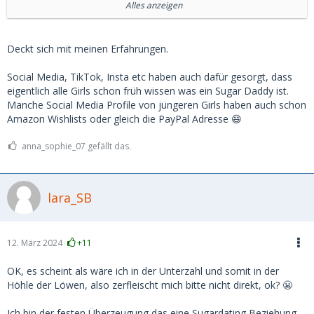
das Zeug hält. Schwangerschaftsabbrüche sind keine
Alles anzeigen
seltene Ausnahme mehr.
Instagram: Das öffentliche Profil heißt dann Lisa Müller und
das nicht öffentliche CrazyLi... das findest du niemals...
Von den, teils gefilmten, Wettbewerben auf den Schulklos
Deckt sich mit meinen Erfahrungen.
hatte ich ja vorher bereits geschrieben. "Schulen schlagen
Alarm wegen Kinderpornos" ist eine immer wiederkehrende
Social Media, TikTok, Insta etc haben auch dafür gesorgt, dass
Schlagzeile. Nicht weil hier tatsächlich anonyme Pornos
eigentlich alle Girls schon früh wissen was ein Sugar Daddy ist.
verschickt werden, sondern weil die minderjährigen Gören
Manche Social Media Profile von jüngeren Girls haben auch schon
und Bengel das selbst gedrehte Material rumschicken.
Amazon Wishlists oder gleich die PayPal Adresse 😄
https://deutsches-schulportal.…e-inhalte-im-klassenchat/
anna_sophie_07 gefällt das.
Daher gehe ich nicht davon aus, dass die Ü18 Dame
unberührt ist. Im Gegenteil, ich gehe grundsätzlich davon
aus, dass sie das Thema Sugardating gar nicht erst in
lara_SB
Betracht ziehen würde, wäre sie nicht grundsätzlich positiv
zum Thema Sex eingestellt.
Und, auch wenn man sich lange kennt, das Mädel auch mal
12. März 2024
+11
vorm Elternhaus oder vor der Wohnung abholen kann/darf
OK, es scheint als wäre ich in der Unterzahl und somit in der
ist es meiner bescheidenen Meinung nach doch völlig
Höhle der Löwen, also zerfleischt mich bitte nicht direkt, ok? 😬
unrealistisch zu glauben, dass man alles weiß bzw. wissen
kann...
Ich bin der festen Überzeugung das eine Sugardating Beziehung