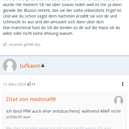
Hütehunden unter den Mitbewerbern frage ich mich
würde mit meinem SB nie über sowas reden weil es mir ja dann
allerdings, warum man dann nicht gleich Nägel mit Köpfen
gerade die Illusion nimmt, das sie der zarte unberührte Engel ist.
macht und die süße Studentin ganz zu sich holt...
Und wie du schon sagst dem nächsten erzählt sie von dir und
schmückt es aus und der amüsiert sich dann über dich.
Das ist so ein bisschen wie mit nem 3er. Jeder Mann träumt
Klar manchmal hast du SB die binden es dir auf die Nase ob du
von der Komi FFM. Die Realität sieht da meist eher
willst oder nicht keine Ahnung warum.
ernüchternd aus. Insbesondere wenn die beiden Mädels
nicht wirklich auf einander stehen.
smaexle gefällt das.
Ich würde bei nem 3er immer die MMF-Variante
bevorzugen. Und nein, ich steh nicht auf Männer! ABER aus
tufkasm
meiner Sicht deutlich weniger stressig und weniger
frustrierend für alle Beteiligten.
12. März 2024
+1
Zitat von medima99
Ich fand FFM auch eher enttäuschend, während MMF nicht
schlecht war.
Bei den Kanälen gebe ich dir nicht recht wenn ich was