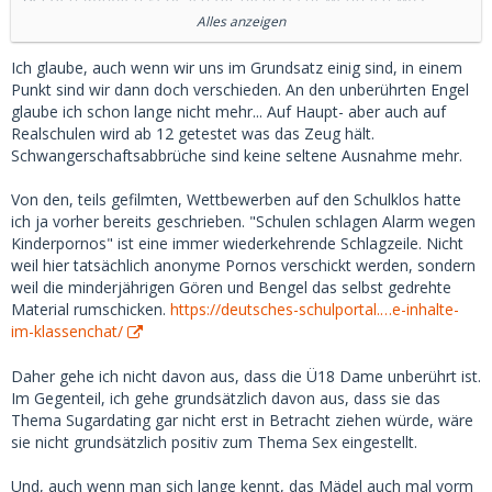
langfristiges habe dann kenne ich Name Adresse usw und
Alles anzeigen
ein Fake oder 2 Account fällt doch meist auf.
Ich glaube, auch wenn wir uns im Grundsatz einig sind, in einem
Mir den Storys über andere SD da bin ich immer
Punkt sind wir dann doch verschieden. An den unberührten Engel
überrascht, ich würde mit meinem SB nie über sowas reden
glaube ich schon lange nicht mehr... Auf Haupt- aber auch auf
weil es mir ja dann gerade die Illusion nimmt, das sie der
Realschulen wird ab 12 getestet was das Zeug hält.
zarte unberührte Engel ist.
Schwangerschaftsabbrüche sind keine seltene Ausnahme mehr.
Und wie du schon sagst dem nächsten erzählt sie von dir
und schmückt es aus und der amüsiert sich dann über dich.
Von den, teils gefilmten, Wettbewerben auf den Schulklos hatte
Klar manchmal hast du SB die binden es dir auf die Nase ob
ich ja vorher bereits geschrieben. "Schulen schlagen Alarm wegen
du willst oder nicht keine Ahnung warum.
Kinderpornos" ist eine immer wiederkehrende Schlagzeile. Nicht
weil hier tatsächlich anonyme Pornos verschickt werden, sondern
weil die minderjährigen Gören und Bengel das selbst gedrehte
Material rumschicken.
https://deutsches-schulportal.…e-inhalte-
im-klassenchat/
Daher gehe ich nicht davon aus, dass die Ü18 Dame unberührt ist.
Im Gegenteil, ich gehe grundsätzlich davon aus, dass sie das
Thema Sugardating gar nicht erst in Betracht ziehen würde, wäre
sie nicht grundsätzlich positiv zum Thema Sex eingestellt.
Und, auch wenn man sich lange kennt, das Mädel auch mal vorm