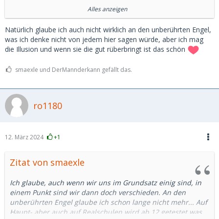
das Zeug hält. Schwangerschaftsabbrüche sind keine
Alles anzeigen
seltene Ausnahme mehr.
Natürlich glaube ich auch nicht wirklich an den unberührten Engel,
Von den, teils gefilmten, Wettbewerben auf den Schulklos
was ich denke nicht von jedem hier sagen würde, aber ich mag
hatte ich ja vorher bereits geschrieben. "Schulen schlagen
die Illusion und wenn sie die gut rüberbringt ist das schön
Alarm wegen Kinderpornos" ist eine immer wiederkehrende
Schlagzeile. Nicht weil hier tatsächlich anonyme Pornos
smaexle und DerMannderkann gefällt das.
verschickt werden, sondern weil die minderjährigen Gören
und Bengel das selbst gedrehte Material rumschicken.
https://deutsches-schulportal.…e-inhalte-im-klassenchat/
ro1180
Daher gehe ich nicht davon aus, dass die Ü18 Dame
unberührt ist. Im Gegenteil, ich gehe grundsätzlich davon
aus, dass sie das Thema Sugardating gar nicht erst in
12. März 2024
+1
Betracht ziehen würde, wäre sie nicht grundsätzlich positiv
zum Thema Sex eingestellt.
Zitat von smaexle
Und, auch wenn man sich lange kennt, das Mädel auch mal
Ich glaube, auch wenn wir uns im Grundsatz einig sind, in
vorm Elternhaus oder vor der Wohnung abholen kann/darf
einem Punkt sind wir dann doch verschieden. An den
ist es meiner bescheidenen Meinung nach doch völlig
unberührten Engel glaube ich schon lange nicht mehr... Auf
unrealistisch zu glauben, dass man alles weiß bzw. wissen
Haupt- aber auch auf Realschulen wird ab 12 getestet was
kann...