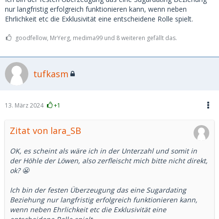
nur langfristig erfolgreich funktionieren kann, wenn neben
Instagram: Das öffentliche Profil heißt dann Lisa Müller und
Ehrlichkeit etc die Exklusivität eine entscheidene Rolle spielt.
das nicht öffentliche CrazyLi... das findest du niemals...
goodfellow, MrYerg, medima99 und 8 weiteren gefällt das.
tufkasm
13. März 2024
+1
Zitat von lara_SB
OK, es scheint als wäre ich in der Unterzahl und somit in
der Höhle der Löwen, also zerfleischt mich bitte nicht direkt,
ok? 😬
Ich bin der festen Überzeugung das eine Sugardating
Beziehung nur langfristig erfolgreich funktionieren kann,
wenn neben Ehrlichkeit etc die Exklusivität eine