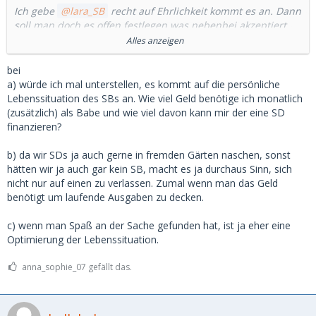
Ich gebe
lara_SB
recht auf Ehrlichkeit kommt es an. Dann
soll man doch es offen festlegen was nebenbei akzeptiert
wird.
Alles anzeigen
Es wäre jetzt doch noch interessant bei 2-3 SDs zu wissen
bei
ob es:
a) würde ich mal unterstellen, es kommt auf die persönliche
Lebenssituation des SBs an. Wie viel Geld benötige ich monatlich
a) weil mein SD nicht soviel Zeit hat wie ich mit ihm
(zusätzlich) als Babe und wie viel davon kann mir der eine SD
(kostenpflichtig) verbringen will
finanzieren?
b) ich mich nicht drauf verlassen kann, dass mein SD mich
morgen einfach abserviert
b) da wir SDs ja auch gerne in fremden Gärten naschen, sonst
c) ich mein Geschäftsmodell einfach optimiere
hätten wir ja auch gar kein SB, macht es ja durchaus Sinn, sich
nicht nur auf einen zu verlassen. Zumal wenn man das Geld
Die richtigen SBs die ich im Laufe der Zeit kennengelernt
benötigt um laufende Ausgaben zu decken.
habe wollte eher exklusiv sein aber a) + b) waren dann die
Gründe wieso es einige nicht waren. Die Profis erkennt man
c) wenn man Spaß an der Sache gefunden hat, ist ja eher eine
dann auch sehr schnell.
Optimierung der Lebenssituation.
anna_sophie_07 gefällt das.