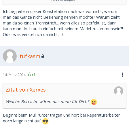
wieder 80 % des Forums gegen mich aufgebracht, aber
wohlgemerkt das ist meine !!! Meinung machen kann jeder,
Ich begreife in dieser Konstellation nach wie vor nicht, warum
was er will.
man das Ganze nicht Beziehung nennen möchte? Warum zieht
man da so einen Trennstrich... wenn alles so perfekt ist, dann
kann man doch auch einfach mit seinem Mädel zusammensein?!
Somit stellt sich dieses Problem bei einer exklusiven
Oder was versteh ich da nicht... ?
richtigen SD-SB Beziehung nicht.
tufkasm
Bei meinen 2 längsten Beziehungen haben wir uns
mindestens 2 mal in der Woche gesehen meist 1-2 mal
unter der Woche und dann nochmal am Wochenende, zum
Schluss sind wir gegenseitig beim anderen ein und aus
14. März 2024
+1
gegangen, es gab gemeinsame Trips und Urlaube, man ist
ins Kino Theater, Konzert usw. gegangen und da eine
Zitat von Xerxes
normale junge Frau meist auch noch einen Freundeskreis
und Familie hat bleibt da nicht soviel Zeit übrig alleine
Welche Bereiche wären das denn für Dich?
zuhause zu sitzen eher hat man zu wenig Zeit .
Beginnt beim Müll runter tragen und hört bei Reparaturarbeiten
noch lange nicht auf