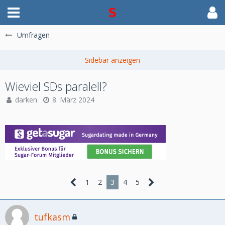
Umfragen
Wieviel SDs paralell?
darken
8. März 2024
1
2
3
4
5
tufkasm