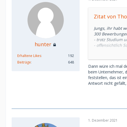
Zitat von Th
Jungs, ihr habt w
300 Bewerbungen
- trotz Studium 
hunter
- offensichtlich 
- dir unsympathi
Erhaltene Likes
192
- astronomische 
- unmotiviert sin
Beiträge
648
Dann würe ich mal d
Das ist ganz nor
beim Unternehmer, de
feststellen, das ist 
Antwort nicht gefällt
1. Dezember 2021