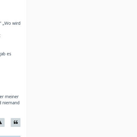
?“ „Wo wird
d
t
gab es
ter meiner
nd niemand