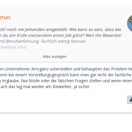
omas
ohl noch nie jemanden eingestellt. Wie kann es sein, dass bei
 du am Ende niemandem einen Job gibst? Weil die Bewerber
und Berufserfahrung, fachlich wenig können
Schwätzer sind
sch sind
Alles anzeigen
finanzielle Forderungen haben
d.
en Unternehmer Arroganz unterstellen und behaupten das Problem lie
mal. Jeder Unternehmer kennt das.😅
nn bei einem Vorstellungsgespräch kann man gar nicht die fachliche
ein Irrglaube. Nur blöde oder die falschen Fragen stellen und wenn eine
, ach das lag mal wieder am Bewerber, ja sicher.