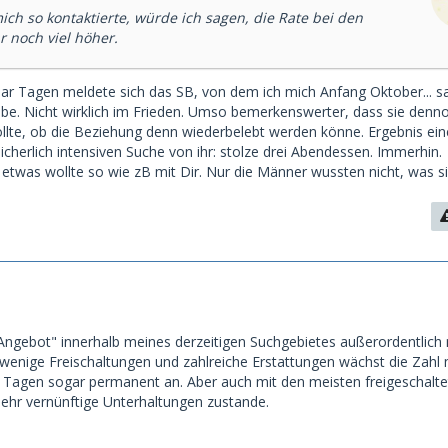
ch so kontaktierte, würde ich sagen, die Rate bei den
r noch viel höher.
paar Tagen meldete sich das SB, von dem ich mich Anfang Oktober... s
abe. Nicht wirklich im Frieden. Umso bemerkenswerter, dass sie denn
lte, ob die Beziehung denn wiederbelebt werden könne. Ergebnis ein
herlich intensiven Suche von ihr: stolze drei Abendessen. Immerhin.
 etwas wollte so wie zB mit Dir. Nur die Männer wussten nicht, was si
ngebot" innerhalb meines derzeitigen Suchgebietes außerordentlich
wenige Freischaltungen und zahlreiche Erstattungen wächst die Zahl
en Tagen sogar permanent an. Aber auch mit den meisten freigeschalt
hr vernünftige Unterhaltungen zustande.