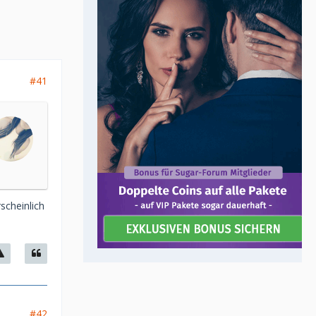
#41
scheinlich
#42