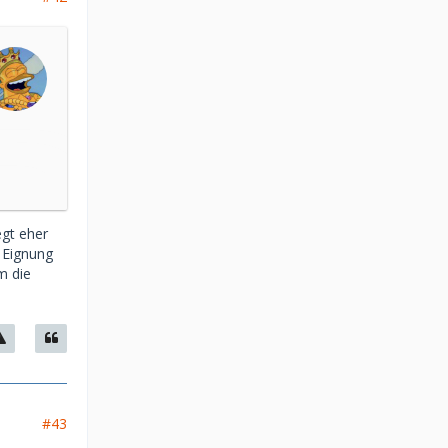
gt eher
 Eignung
m die
#43