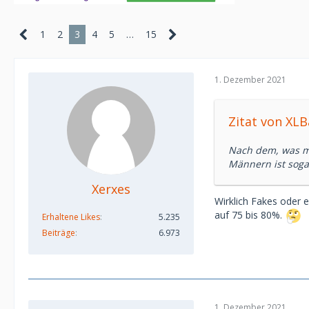
1
2
3
4
5
…
15
1. Dezember 2021
Zitat von XL
Nach dem, was mi
Männern ist soga
Xerxes
Wirklich Fakes oder 
auf 75 bis 80%.
Erhaltene Likes
5.235
Beiträge
6.973
1. Dezember 2021