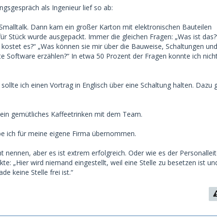
ngsgespräch als Ingenieur lief so ab:
 Smalltalk. Dann kam ein großer Karton mit elektronischen Bauteilen
 für Stück wurde ausgepackt. Immer die gleichen Fragen: „Was ist das
kostet es?“ „Was können sie mir über die Bauweise, Schaltungen un
e Software erzählen?“ In etwa 50 Prozent der Fragen konnte ich nich
sollte ich einen Vortrag in Englisch über eine Schaltung halten. Dazu 
 ein gemütliches Kaffeetrinken mit dem Team.
be ich für meine eigene Firma übernommen.
t nennen, aber es ist extrem erfolgreich. Oder wie es der Personallei
te: „Hier wird niemand eingestellt, weil eine Stelle zu besetzen ist u
e keine Stelle frei ist.“