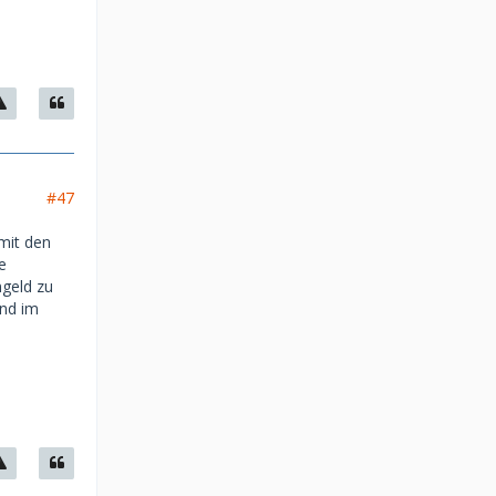
#47
mit den
e
ngeld zu
und im