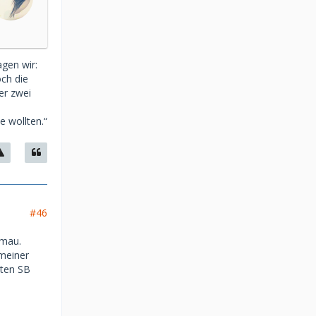
agen wir:
och die
er zwei
e wollten.“
#46
 mau.
 meiner
eten SB