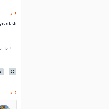
#48
gedanklich
gängerin
#49