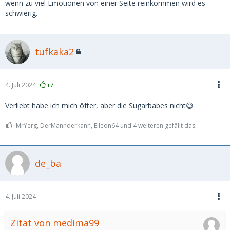
wenn zu viel Emotionen von einer Seite reinkommen wird es
Gerade diese Unverbindlichkeit ist doch die Nische in der
schwierig.
der Sugardaddy zu Hause ist.
In all den Jahren hat sich noch nie ein Sugarbabe in mich
tufkaka2
verliebt und wollte mich heiraten.
Gut, dass die jungen Frauen es so unverbindlich sehen.😉
4. Juli 2024
+7
Verliebt habe ich mich öfter, aber die Sugarbabes nicht😅
MrYerg, DerMannderkann, Elleon64 und 4 weiteren gefällt das.
de_ba
4. Juli 2024
Zitat von medima99