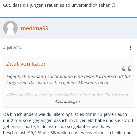
Gut, dass die jungen Frauen es so unverbindlich sehen.😉
medima99
4. Juli 2024
Zitat von Kater
Eigentlich niemand sucht online eine feste Partnerschaft für
lange Zeit. Das kann sich ergeben. Meistens nicht.
Wäre die Bezugsebene des Artikels nicht online Plattformen,
sondern Kirchengruppen, sähe das Ergebnis anders aus.
Alles anzeigen
Je mehr Menschen an einem Ort sind, desto
Da bin ich anders wie du, allerdings ist es mir in 13 jahren auch
unverbindlicher sind die Beziehungen. Das ist nicht nur an
nur 2 mal so ergegangen das ich mich verliebt habe und sie sofort
digitalen Orten so. Nicht umsonst leben in großen Städten,
geheiratet hätte, leider ist es da so gelaufen wie du es
die meisten Singles.
beschreibst, 99,9 % der SB wollen das es unverbindlich bleibt und