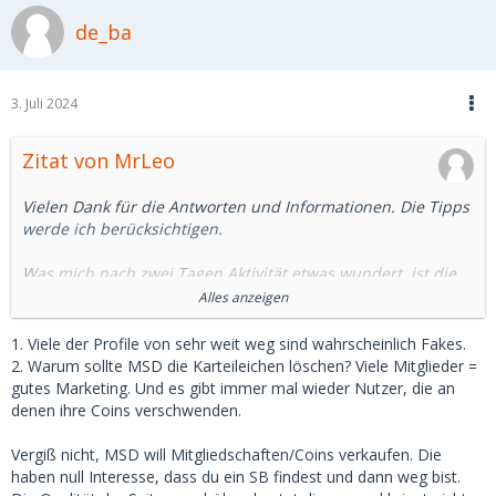
de_ba
3. Juli 2024
Zitat von MrLeo
Vielen Dank für die Antworten und Informationen. Die Tipps
werde ich berücksichtigen.
Was mich nach zwei Tagen Aktivität etwas wundert, ist die
Tatsache, dass sich auf mein Profil nur Mädels melden, die
Alles anzeigen
viele hundert Kilometer weit weg wohnen.🤔
1. Viele der Profile von sehr weit weg sind wahrscheinlich Fakes.
Man sieht doch auf meinem Profil vermutlich meinen
2. Warum sollte MSD die Karteileichen löschen? Viele Mitglieder =
Wohnort bzw Aufenthaltsort und ich kann mir nicht
gutes Marketing. Und es gibt immer mal wieder Nutzer, die an
vorstellen, dass jemand für ein erstes Treffen vier Stunden
denen ihre Coins verschwenden.
ICE fahren möchte. Also ich eher nicht.
Vergiß nicht, MSD will Mitgliedschaften/Coins verkaufen. Die
Wegen der Profile die schon ewig nicht mehr online sind,
haben null Interesse, dass du ein SB findest und dann weg bist.
frage ich mich wann die gelöscht werden.