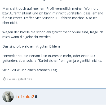
Da ich aber hier bei dem Thema SD noch ganz neu bin und
auch Tinder, Insta, Lavoo etc nicht nutze, will ich auch nicht
Man sieht doch auf meinem Profil vermutlich meinen Wohnort
unbedingt mit einem zu uncoolen Provil auf 0 Treffe(n)r
bzw Aufenthaltsort und ich kann mir nicht vorstellen, dass jemand
kommen , falls ihr versteht was ich meine.
für ein erstes Treffen vier Stunden ICE fahren möchte. Also ich
eher nicht.
Vielleicht kann die Frage auch ein SG beantworten.
Wegen der Profile die schon ewig nicht mehr online sind, frage ich
Vielen Dank und einen schönen Sonntag
mich wann die gelöscht werden.
Das sind oft welche mit guten Bildern.
Entweder hat die Person kein Interesse mehr, oder einen SD
gefunden, aber solche "Karteileichen" bringen ja eigentlich nichts.
Viele Grüße und einen schönen Tag.
CelineS gefällt das.
tufkaka2