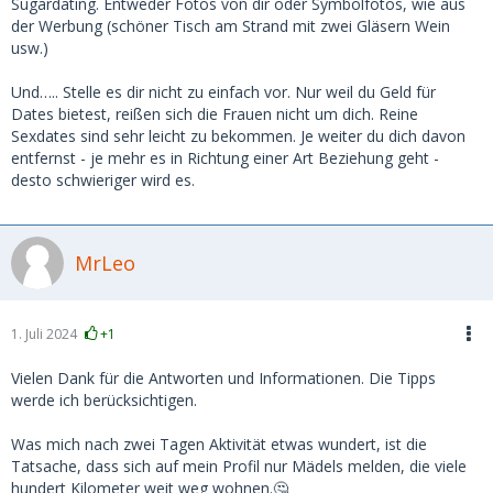
Sugardating. Entweder Fotos von dir oder Symbolfotos, wie aus
stellen und dann gezielt anschreiben
der Werbung (schöner Tisch am Strand mit zwei Gläsern Wein
usw.)
PS: Mit würde eine vernünftige Beziehung (zweimal im
Monat treffen ca) völlig ausreichen.
Und….. Stelle es dir nicht zu einfach vor. Nur weil du Geld für
Dates bietest, reißen sich die Frauen nicht um dich. Reine
4. Könnt ihr mir vielleicht einen Tipp geben, wie ich mein
Sexdates sind sehr leicht zu bekommen. Je weiter du dich davon
Profil gestalten sollte, wenn ich an einem natürlichen,
entfernst - je mehr es in Richtung einer Art Beziehung geht -
netten Mädel quasi von nebenan interessiert bin und sehr
desto schwieriger wird es.
viel Wert auf freundliche Umgangsformen, Telefonat und
einem old school ersten Treffen ohne Sex, sondern lieber
mit einem gemütlichen Spaziergang an einem neutralen Ort
(z.bsp. in der Mitte) zum beschnuppern wünschen würde?
MrLeo
genau so ins Profil schreiben was du suchst. Damit kommst
du meist am weitesten
1. Juli 2024
+1
Bin kein notgeiler Draufgänger und würde viel mehr Wert
Vielen Dank für die Antworten und Informationen. Die Tipps
auf eine nette Unterhaltung, Umarmung, humorvollen und
werde ich berücksichtigen.
respektvollen Umgang miteinander legen, was nicht heißt,
dass es bei guter Chemie irgendwann auch mal richtig zur
Was mich nach zwei Tagen Aktivität etwas wundert, ist die
Sache gehen kann, aber eben nicht muss
Tatsache, dass sich auf mein Profil nur Mädels melden, die viele
hundert Kilometer weit weg wohnen.🤔