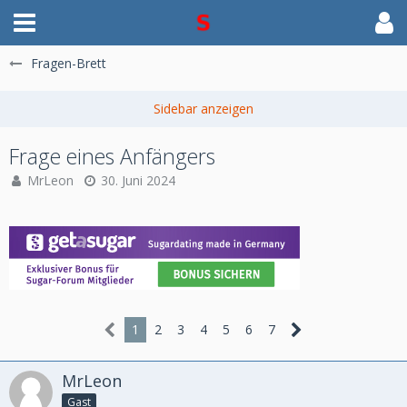
Fragen-Brett
Frage eines Anfängers
MrLeon
30. Juni 2024
1
2
3
4
5
6
7
MrLeon
Gast