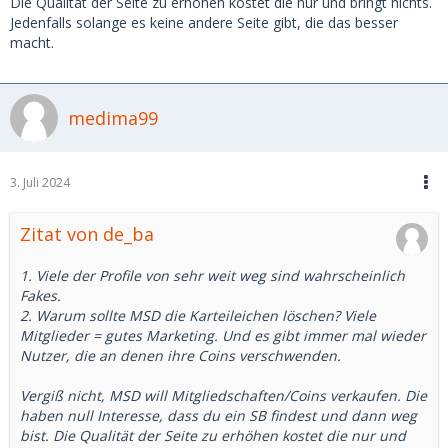
Die Qualität der Seite zu erhöhen kostet die nur und bringt nichts.
Jedenfalls solange es keine andere Seite gibt, die das besser
Das sind oft welche mit guten Bildern.
macht.
Entweder hat die Person kein Interesse mehr, oder einen SD
gefunden, aber solche "Karteileichen" bringen ja eigentlich
medima99
nichts.
Viele Grüße und einen schönen Tag.
3. Juli 2024
Zitat von de_ba
1. Viele der Profile von sehr weit weg sind wahrscheinlich
Fakes.
2. Warum sollte MSD die Karteileichen löschen? Viele
Mitglieder = gutes Marketing. Und es gibt immer mal wieder
Nutzer, die an denen ihre Coins verschwenden.
Vergiß nicht, MSD will Mitgliedschaften/Coins verkaufen. Die
haben null Interesse, dass du ein SB findest und dann weg
bist. Die Qualität der Seite zu erhöhen kostet die nur und