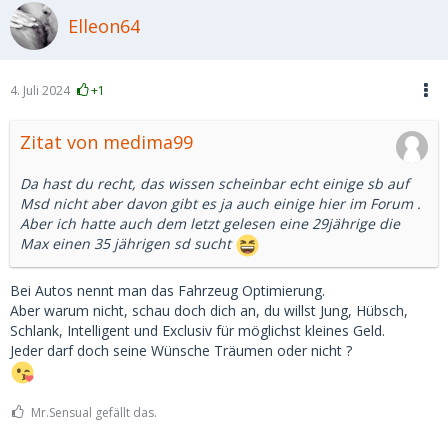
Manch Sugardaddy ist definitiv deutlich jünger wie einige
Elleon64
Sugarbabes 🤣
Aber irgendwo stand mal was von Sugar Mummy. Dann
passt es ja wieder, wenn man diese Bezeichnung auch
4. Juli 2024
+1
wählt.
Zitat von medima99
Ganz kompliziert wird es aber bei einigen Texten, wenn da
dann was von "Nur Anfragen U40" steht und das "SG" als
Alter 34, 35, usw angiebt.
Da hast du recht, das wissen scheinbar echt einige sb auf
Msd nicht aber davon gibt es ja auch einige hier im Forum .
Kann es sein, dass der und die ein oder andere auf MSD
Aber ich hatte auch dem letzt gelesen eine 29jährige die
garnicht wissen was Sugardating ist?
Max einen 35 jährigen sd sucht
War ja auch schon Thema im Zusammenhang mit
Bei Autos nennt man das Fahrzeug Optimierung.
Prostitution.
Aber warum nicht, schau doch dich an, du willst Jung, Hübsch,
Schlank, Intelligent und Exclusiv für möglichst kleines Geld.
Jeder darf doch seine Wünsche Träumen oder nicht ?
Mr.Sensual gefällt das.