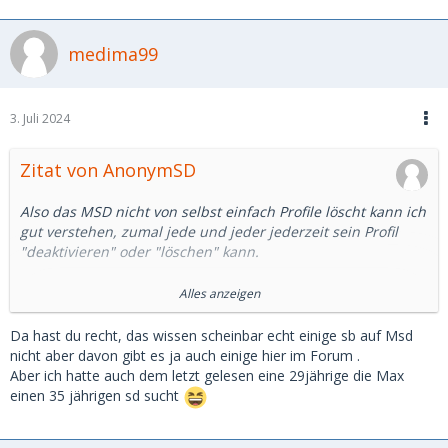
medima99
3. Juli 2024
Zitat von AnonymSD
Also das MSD nicht von selbst einfach Profile löscht kann ich
gut verstehen, zumal jede und jeder jederzeit sein Profil
"deaktivieren" oder "löschen" kann.
Scheinbar vergessen das manche 🤷..... jahrelang...
Alles anzeigen
Das mit den Chatanfragen von wer weiß wie weit weg, ist
Da hast du recht, das wissen scheinbar echt einige sb auf Msd
mit auch aufgefallen. 700 km sind ein ganz schöner Ritt. 🫣
nicht aber davon gibt es ja auch einige hier im Forum .
Aber ich hatte auch dem letzt gelesen eine 29jährige die Max
Und dann weiß ich natürlich auch nicht so richtig, ob man
einen 35 jährigen sd sucht
qua Definition mit 41, 42, 43 ...usw noch als Sugargirl zählt.