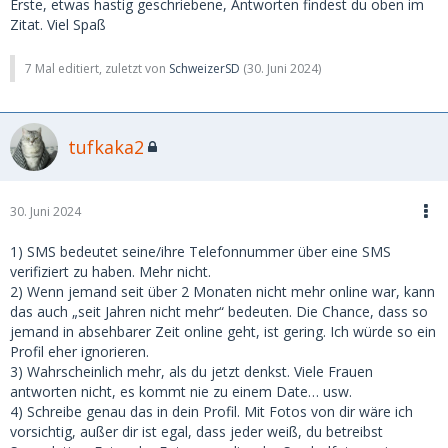
Erste, etwas hastig geschriebene, Antworten findest du oben im
Das bedeutet meines Wissens, dass die Person sich hat
Zitat. Viel Spaß
verifizieren lassen (wäre gut wenn das jemand noch
bestätigen kann). Würde da aber keinen Deut drauf geben.
7 Mal editiert, zuletzt von
SchweizerSD
(
30. Juni 2024
)
Bei MSD ist eine Verifizierungen schnell abgefertigt
2. Wenn ich ein Profil sehe mit dem Vermerk "seit über zwei
Monaten nicht online..." bedeutet das, dass man das Profil
tufkaka2
praktisch vergessen kann?
Ja, da ist die Wahrscheinlichkeit gering, dass sie noch aktiv
30. Juni 2024
ist. Ist bei dieser Angabe sogar möglich, dass sie seit einem
Jahr nicht mehr aktiv ist. Alles über 2 Monate wird nicht
1) SMS bedeutet seine/ihre Telefonnummer über eine SMS
mehr weiter spezifiziert
verifiziert zu haben. Mehr nicht.
2) Wenn jemand seit über 2 Monaten nicht mehr online war, kann
3. Kann jemand eine Empfehlung abgeben, wieviele Coins
das auch „seit Jahren nicht mehr“ bedeuten. Die Chance, dass so
man sinnvollerweise kaufen sollte? Wenn man nicht vor hat
jemand in absehbarer Zeit online geht, ist gering. Ich würde so ein
mega viele Dates zu ergattern?
Profil eher ignorieren.
3) Wahrscheinlich mehr, als du jetzt denkst. Viele Frauen
Minimum a Coins, damit kannst du erstmals um die 7
antworten nicht, es kommt nie zu einem Date… usw.
Personen anschreiben, was meist ausreichend ist. Die
4) Schreibe genau das in dein Profil. Mit Fotos von dir wäre ich
Suchfunktionen nutzen, um die SBs zu finden, die für dich
vorsichtig, außer dir ist egal, dass jeder weiß, du betreibst
passen, eventuell erst ein paar der vorgefertigten Fragen