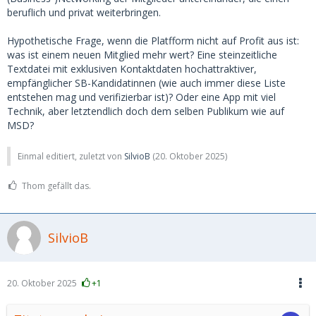
Ein wirtschaftlich motivierter Betreiber kann also am
beruflich und privat weiterbringen.
Erfolgsfall kein Interesse haben. Auch für MSD ist der ewig
Suchende wirtschaftlich viel einträglicher, als diejenigen,
Hypothetische Frage, wenn die Platfform nicht auf Profit aus ist:
die nur alle vier Jahre suchen und dann mit ihrem SB
was ist einem neuen Mitglied mehr wert? Eine steinzeitliche
zusammen bleiben, bis die mit dem Studium fertig ist.
Textdatei mit exklusiven Kontaktdaten hochattraktiver,
empfänglicher SB-Kandidatinnen (wie auch immer diese Liste
Von daher halte ich die "Verbraucher-Genossenschaft" (oder
entstehen mag und verifizierbar ist)? Oder eine App mit viel
wirtschaftlicher Verein) für das einzige sinnvolle Modell für
Technik, aber letztendlich doch dem selben Publikum wie auf
Dating-Portale: Die "Chefs" müssen mehr Interesse am
MSD?
Dating-Erfolg als am wirtschaftlichen Erfolg haben.
Einmal editiert, zuletzt von
SilvioB
(
20. Oktober 2025
)
Thom gefällt das.
SilvioB
20. Oktober 2025
+1