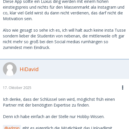
oder auch Spotify, etc.
Diese App sollte ein Luxus ding werden mit einem hohen
einstiegspreis und nichts für den Massenmarkt ala Instagram und
Der Hinweis von HiDavid mit den Einschränkungen für
co, klar viel Geld wirst du dann nicht verdienen, das darf nicht die
Bewerbung von Dating-Apps auf Social Media stimmt. Da
Motivation sein.
gilt es halt, sich an ein paar Regeln zu halten. Das ist genau
definiert und stellt keinen Ausschluss von Werbung für
Also wie gesagt so sehe ich es, ich will halt auch keine insta Tusse
Dating Apps dar. Du darfst zum Beispiel nichts machen, wo
sondern lieber die Studentin von nebenan, die mittlerweile oft gar
andere verlinkt werden.
nicht mehr so groß bei den Social medias rumhängen so
zumindest mein Eindruck.
Also: Der Ansatz da sein, wo die Zielgruppe ist, stimmt. Aber
das ist nicht vor den Unis.
HiDavid
17. Oktober 2025
Ich denke, dass der Schlüssel sein wird, möglichst früh einen
Partner mit der benötigten Expertise zu finden.
Denn ich habe einfach an der Stelle nur Hobby-Wissen.
admin
gibt es eigentlich die Möglichkeit das Uploadlimit