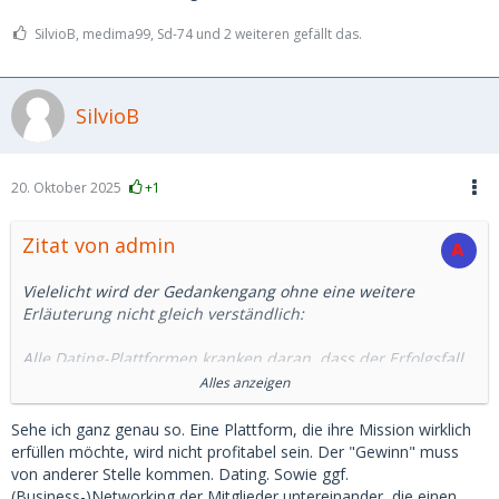
SilvioB, medima99, Sd-74 und 2 weiteren gefällt das.
SilvioB
20. Oktober 2025
+1
Zitat von admin
Vielelicht wird der Gedankengang ohne eine weitere
Erläuterung nicht gleich verständlich:
Alle Dating-Plattformen kranken daran, dass der Erfolgsfall
für den Betreiber wirtschaftlich schädlich ist: Jemand, der
Alles anzeigen
auf seiner Plattform seine Traumfrau kennengelernt und
geheiratet hat, ist im Idealfall als Kunde für immer verloren,
Sehe ich ganz genau so. Eine Plattform, die ihre Mission wirklich
ansonsten dürfte das zumindest Jahr dauern, bis er wieder
erfüllen möchte, wird nicht profitabel sein. Der "Gewinn" muss
kommt.
von anderer Stelle kommen. Dating. Sowie ggf.
(Business-)Networking der Mitglieder untereinander, die einen