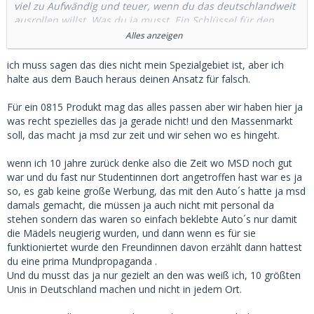
viel zu Aufwändig und teuer, wenn du das deutschlandweit
ausrollen willst. Was du ja musst. Ein Schlüssel für den
Erfolg wird sein, dass das Portal schnell User generiert und
Alles anzeigen
sehr schnell wächst.
ich muss sagen das dies nicht mein Spezialgebiet ist, aber ich
Social Media, insbesondere Instagram ist die richtige
halte aus dem Bauch heraus deinen Ansatz für falsch.
Plattform. Hier kannst du die Zielgruppe sehr exakt
definieren. Ebenso die Region, wo Werbung ausgespielt
Für ein 0815 Produkt mag das alles passen aber wir haben hier ja
wird. Außerdem kannst du hier sehr einfach A/B Tests für
was recht spezielles das ja gerade nicht! und den Massenmarkt
die Werbung machen, um zu schauen, welche Ansprache
soll, das macht ja msd zur zeit und wir sehen wo es hingeht.
am besten funktioniert.
wenn ich 10 jahre zurück denke also die Zeit wo MSD noch gut
Die meisten jungen Menschen sind auf Insta aktiv oder
war und du fast nur Studentinnen dort angetroffen hast war es ja
passiv aktiv. Da holst du sie ab. Es gibt auch nix günstigeres
so, es gab keine große Werbung, das mit den Auto´s hatte ja msd
bei einem 1.000er Kontaktpreis von ca. 10,00 Euro.
damals gemacht, die müssen ja auch nicht mit personal da
stehen sondern das waren so einfach beklebte Auto´s nur damit
Dazu dann noch Werbung schalten auf Google für
die Mädels neugierig wurden, und dann wenn es für sie
diejenigen, die aktiv nach einer Plattform suchen.
funktioniertet wurde den Freundinnen davon erzählt dann hattest
du eine prima Mundpropaganda .
That's it. Damit deckst du 90 % dessen ab, was du machen
Und du musst das ja nur gezielt an den was weiß ich, 10 größten
kannst. Logisch muss man die Plattformen noch mal
Unis in Deutschland machen und nicht in jedem Ort.
checken, ob die in Frage kommen. Also zum Beispiel TikTok