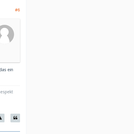
#6
das ein
Respekt