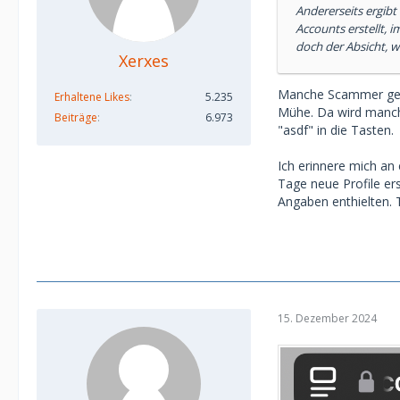
Andererseits ergibt
Accounts erstellt,
doch der Absicht, 
Xerxes
Manche Scammer gebe
Erhaltene Likes
5.235
Mühe. Da wird manch
Beiträge
6.973
"asdf" in die Tasten.
Ich erinnere mich a
Tage neue Profile er
Angaben enthielten. T
15. Dezember 2024