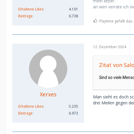
mein lieber.
an wen verrate ich ni
Erhaltene Likes
4.101
Beiträge
6.738
Playtime gefällt das.
12. Dezember 2024
Zitat von Sa
Sind so viele Mens
Xerxes
Man sieht es doch sch
drei Meilen gegen de
Erhaltene Likes
5.235
Beiträge
6.973