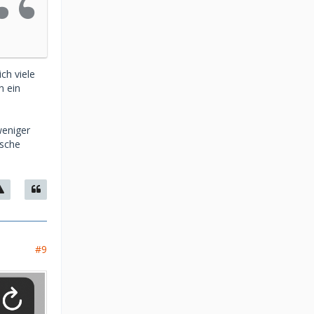
ch viele
n ein
weniger
ische
#9