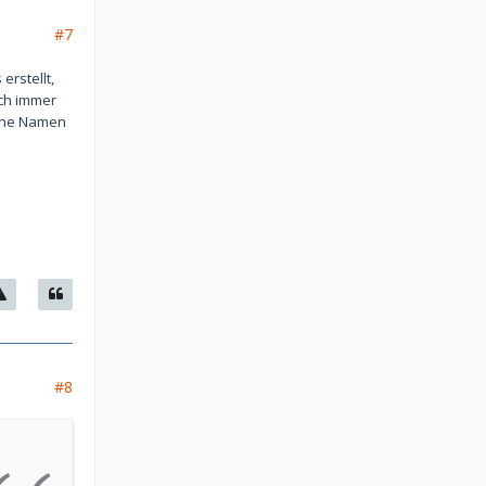
#7
erstellt,
uch immer
lche Namen
#8