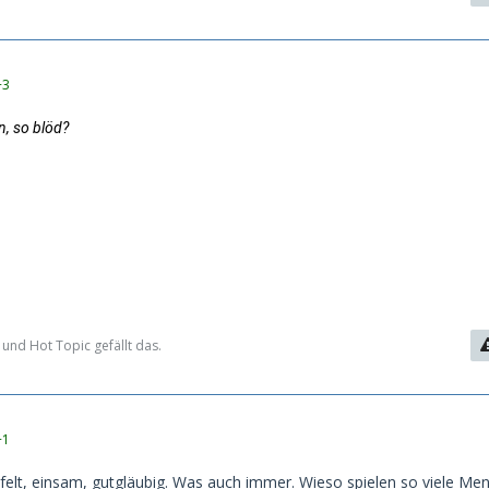
+3
n, so blöd?
und Hot Topic gefällt das.
+1
felt, einsam, gutgläubig. Was auch immer. Wieso spielen so viele Me