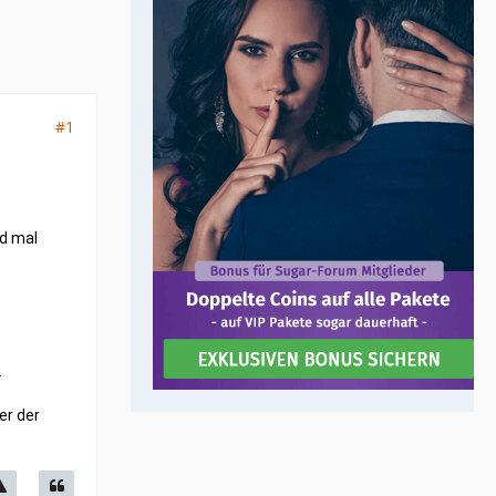
#1
nd mal
.
er der