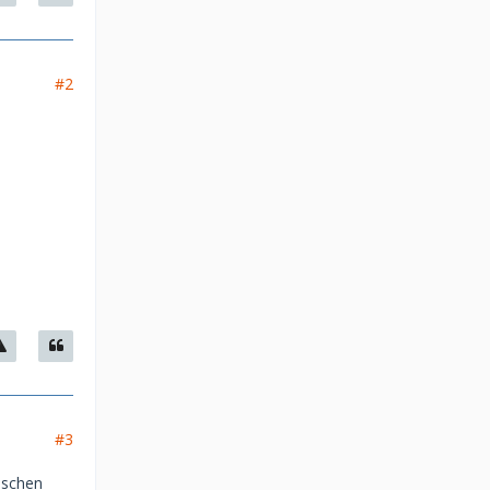
#2
#3
nschen