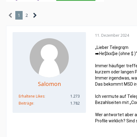
1
2
11. Dezember 2024
„Lieber Te|egrqm
➡️He$lxx$ie (ohne $ )
Immer häufiger treffe
kurzem oder langen Pr
Immer irgendwas, was
Salomon
Das bekommt MSD irge
Erhaltene Likes
1.273
Ich vermute auf Tele
Bezahlseiten mit „Con
Beiträge
1.782
Wer antwortet aber au
Profile wirklich? Sind