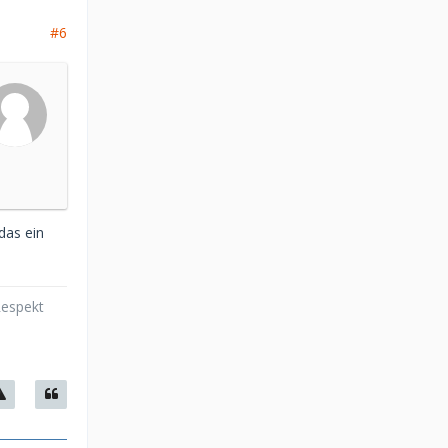
#6
das ein
Respekt