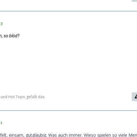
+3
n, so blöd?
und Hot Topic gefällt das.
+1
felt, einsam, gutgläubig. Was auch immer. Wieso spielen so viele Me