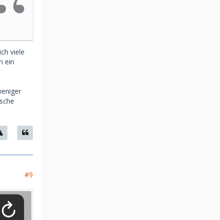
ch viele
n ein
weniger
ische
#9