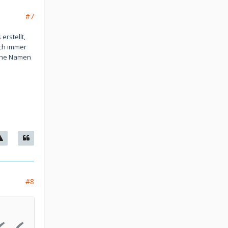
#7
erstellt,
uch immer
lche Namen
#8