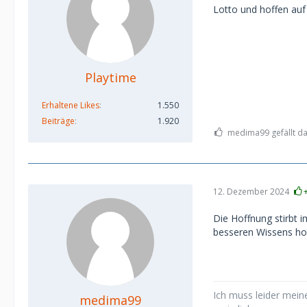
Lotto und hoffen auf
Playtime
Erhaltene Likes
1.550
Beiträge
1.920
medima99 gefällt da
12. Dezember 2024
Die Hoffnung stirbt i
besseren Wissens hof
Ich muss leider meine
medima99