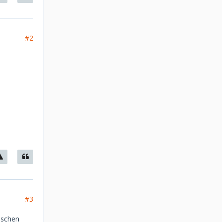
#2
#3
nschen