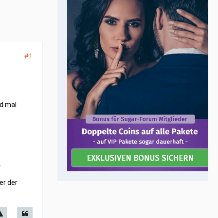
#1
nd mal
.
er der