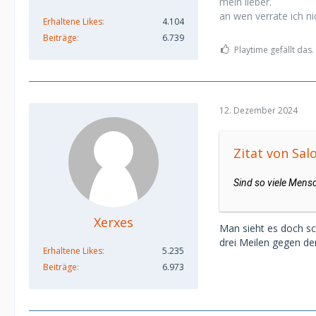
mein lieber.
an wen verrate ich ni
Erhaltene Likes
4.104
Beiträge
6.739
Playtime gefällt das.
12. Dezember 2024
Zitat von Sa
Sind so viele Mens
Xerxes
Man sieht es doch sch
drei Meilen gegen de
Erhaltene Likes
5.235
Beiträge
6.973