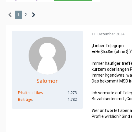
1
2
11. Dezember 2024
„Lieber Te|egrqm
➡️He$lxx$ie (ohne $ )
Immer häufiger treffe
kurzem oder langen Pr
Immer irgendwas, was
Salomon
Das bekommt MSD irge
Erhaltene Likes
1.273
Ich vermute auf Tele
Bezahlseiten mit „Con
Beiträge
1.782
Wer antwortet aber au
Profile wirklich? Sind