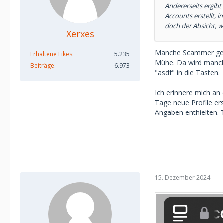
Andererseits ergibt
Accounts erstellt,
doch der Absicht, 
Xerxes
Manche Scammer gebe
Erhaltene Likes
5.235
Mühe. Da wird manch
Beiträge
6.973
"asdf" in die Tasten.
Ich erinnere mich a
Tage neue Profile er
Angaben enthielten. T
15. Dezember 2024