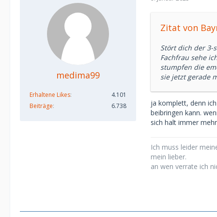
Zitat von Bay
Stört dich der 3-
Fachfrau sehe ic
stumpfen die emot
medima99
sie jetzt gerade 
Erhaltene Likes
4.101
ja komplett, denn ich 
Beiträge
6.738
beibringen kann. wenn 
sich halt immer mehr
Ich muss leider meine
mein lieber.
an wen verrate ich ni