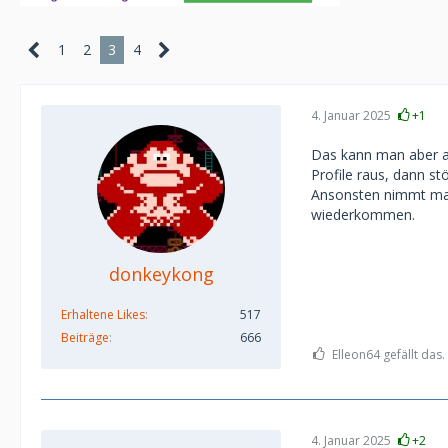
1
2
3
4
4. Januar 2025
+1
Das kann man aber au
Profile raus, dann st
Ansonsten nimmt man
wiederkommen.
donkeykong
Erhaltene Likes
517
Beiträge
666
Elleon64 gefällt das.
4. Januar 2025
+2