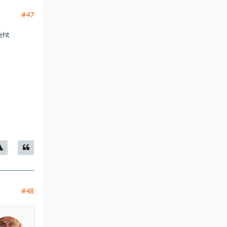
#47
eht
#48