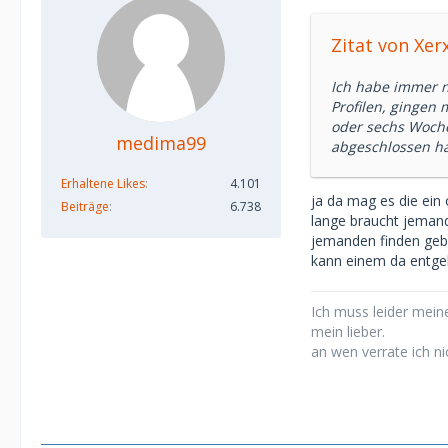
Zitat von Xer
Ich habe immer n
Profilen, gingen 
oder sechs Woche
medima99
abgeschlossen h
Erhaltene Likes
4.101
ja da mag es die ein
Beiträge
6.738
lange braucht jemand
jemanden finden geben
kann einem da entge
Ich muss leider meine
mein lieber.
an wen verrate ich ni