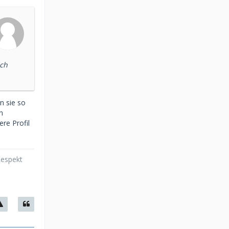
ich
n sie so
n
re Profil
Respekt