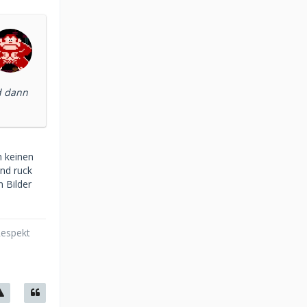
d dann
n keinen
und ruck
n Bilder
Respekt