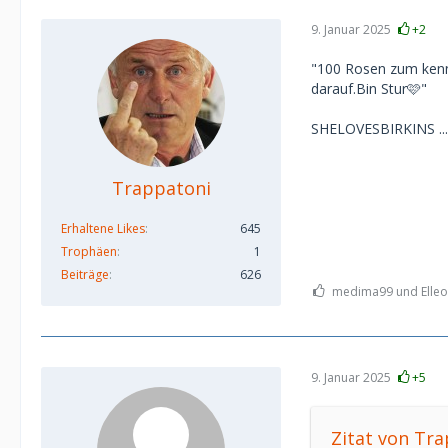
9. Januar 2025
+2
"100 Rosen zum kenn
darauf.Bin Stur🩷"
SHELOVESBIRKINS ..
Trappatoni
Erhaltene Likes
645
Trophäen
1
Beiträge
626
medima99 und Elleon
9. Januar 2025
+5
Zitat von Tr