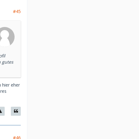
#45
fil
n gutes
h hier eher
eres
#46