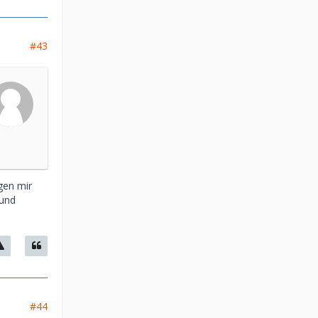
#43
gen mir
 und
#44