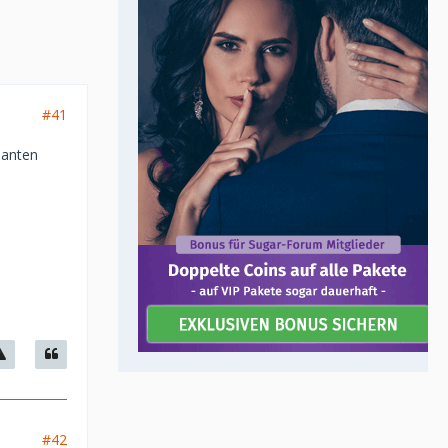
#41
santen
#42