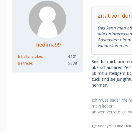
Zitat von do
Das kann man abe
alle uninteressan
Ansonsten nimmt 
medima99
wiederkommen.
Erhaltene Likes
4.101
Sind für mich uninter
Beiträge
6.738
überschaubaren Zeit 
Sb mit 3 stelligem BC
zuck sind sie Jungfra
nehmen.
Ich muss leider meine
mein lieber.
an wen verrate ich ni
AnonymSD und Heirii