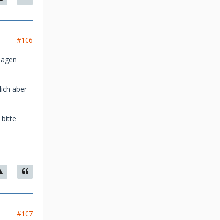
#106
 sagen
lich aber
 bitte
#107