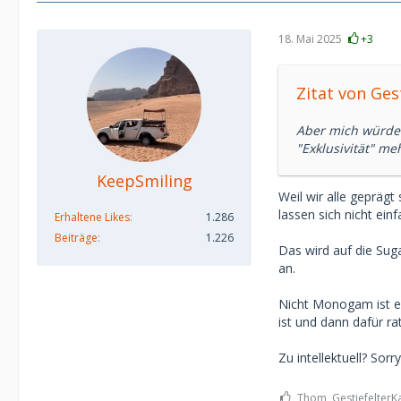
18. Mai 2025
+3
Zitat von Ges
Aber mich würde
"Exklusivität" m
KeepSmiling
Weil wir alle gepräg
lassen sich nicht ein
Erhaltene Likes
1.286
Beiträge
1.226
Das wird auf die Sug
an.
Nicht Monogam ist ein
ist und dann dafür r
Zu intellektuell? Sorry.
Thom, GestiefelterKa