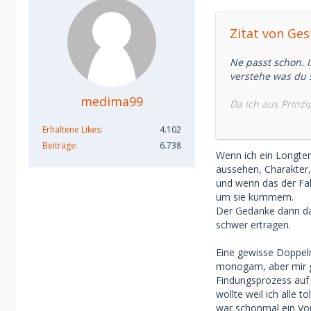
Zitat von Ges
Ne passt schon. I
verstehe was du 
medima99
Da ich aus Prinzip
wenig befremdlich
Erhaltene Likes
4.102
Mich würde auch 
Beiträge
6.738
Wenn ich ein Longter
ein SB doch bitte
aussehen, Charakter,
und wenn das der Fal
Was sagt der Res
um sie kümmern.
Der Gedanke dann das
schwer ertragen.
Eine gewisse Doppelm
monogam, aber mir gi
Findungsprozess auf
wollte weil ich alle 
war schonmal ein Vort