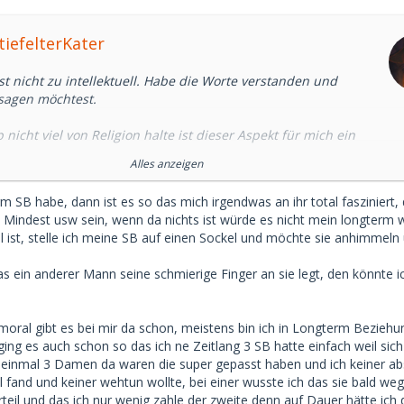
tiefelterKater
st nicht zu intellektuell. Habe die Worte verstanden und
sagen möchtest.
 nicht viel von Religion halte ist dieser Aspekt für mich ein
 aber definitiv Realität.
Alles anzeigen
interessieren ob hier eine Art der doppelmoral besteht in der
m SB habe, dann ist es so das mich irgendwas an ihr total fasziniert,
 exklusiv zu sein hat aber der SD nicht oder umgekehrt.
 Mindest usw sein, wenn da nichts ist würde es nicht mein longterm
l ist, stelle ich meine SB auf einen Sockel und möchte sie anhimmeln
t?
 ein anderer Mann seine schmierige Finger an sie legt, den könnte i
oral gibt es bei mir da schon, meistens bin ich in Longterm Bezieh
ng es auch schon so das ich ne Zeitlang 3 SB hatte einfach weil sich
 einmal 3 Damen da waren die super gepasst haben und ich keiner a
toll fand und keiner wehtun wollte, bei einer wusste ich das sie bald we
eil und das ich nur wenig zahle der zweite denn auf Dauer hätte ich 