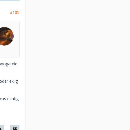
#105
Monogamie
oder eklig
as richtig