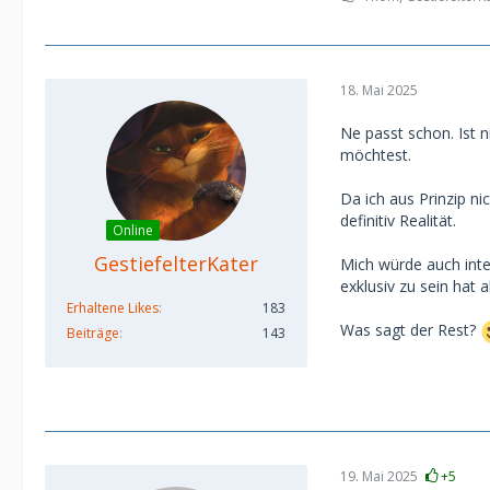
18. Mai 2025
Ne passt schon. Ist n
möchtest.
Da ich aus Prinzip ni
definitiv Realität.
Online
GestiefelterKater
Mich würde auch inter
exklusiv zu sein hat 
Erhaltene Likes
183
Was sagt der Rest?
Beiträge
143
19. Mai 2025
+5