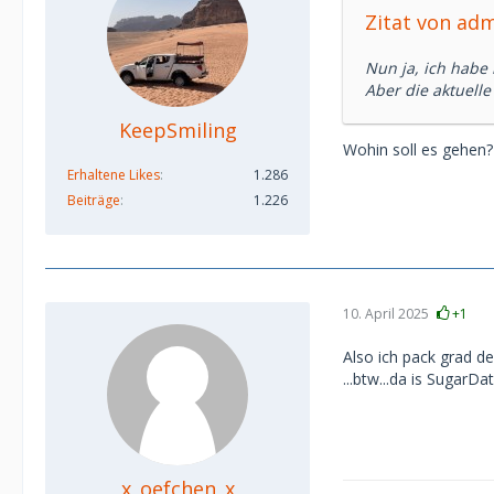
Zitat von ad
Nun ja, ich habe 
Aber die aktuelle
KeepSmiling
Wohin soll es gehen?
Erhaltene Likes
1.286
Beiträge
1.226
10. April 2025
+1
Also ich pack grad de
...btw...da is SugarDa
x_oefchen_x