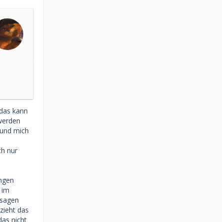
 das kann
 werden
 und mich
ch nur
ungen
 im
bsagen
gzieht das
das nicht