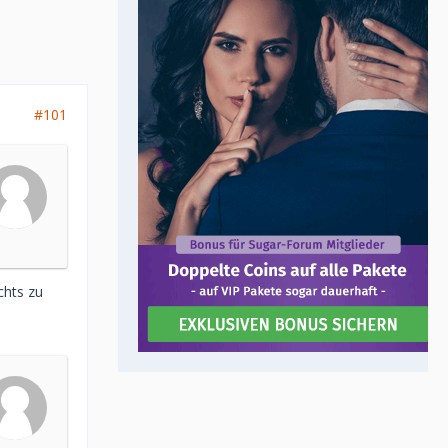
#101
chts zu