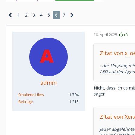
1
2
3
4
5
6
7
10. April 2025
+3
Zitat von x_o
..der Umgang mit 
AFD auf der Agen
admin
Nicht, dass ich es m
sagen.
Erhaltene Likes
1.704
Beiträge
1.215
Zitat von Xer
Jeder abgelehnt