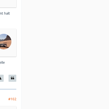
mt halt
elle
#102