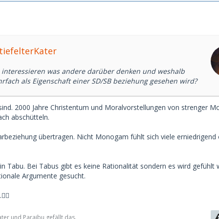
tiefelterKater
 interessieren was andere darüber denken und weshalb
ehrfach als Eigenschaft einer SD/SB beziehung gesehen wird?
t sind. 2000 Jahre Christentum und Moralvorstellungen von strenger 
fach abschütteln.
arbeziehung übertragen. Nicht Monogam fühlt sich viele erniedrigend 
 Tabu. Bei Tabus gibt es keine Rationalität sondern es wird gefühlt w
ationale Argumente gesucht.
‍♂️
ter und Paraibu gefällt das.