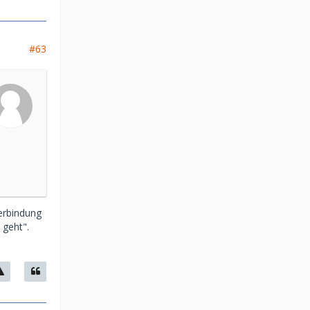
#63
Verbindung
 geht".