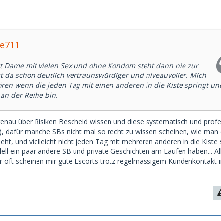
auch die verschiedenen Vorstellungen in Sachen liebevoller
endung...
ke711
rt Dame mit vielen Sex und ohne Kondom steht dann nie zur
st da schon deutlich vertraunswürdiger und niveauvoller. Mich
ören wenn die jeden Tag mit einen anderen in die Kiste springt un
an der Reihe bin.
genau über Risiken Bescheid wissen und diese systematisch und profe
 dafür manche SBs nicht mal so recht zu wissen scheinen, wie man 
ht, und vielleicht nicht jeden Tag mit mehreren anderen in die Kiste 
ell ein paar andere SB und private Geschichten am Laufen haben... Al
 oft scheinen mir gute Escorts trotz regelmässigem Kundenkontakt i