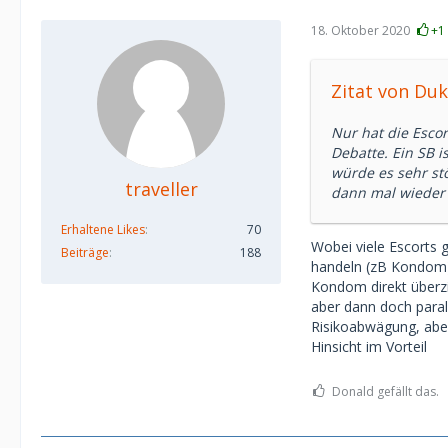
Dementsprechend 
18. Oktober 2020
+1
finanzieller Zuw
Zitat von Du
Nur hat die Esco
Debatte. Ein SB i
würde es sehr st
traveller
dann mal wieder 
Erhaltene Likes
70
Wobei viele Escorts 
Beiträge
188
handeln (zB Kondom),
Kondom direkt überzie
aber dann doch parall
Risikoabwägung, aber
Hinsicht im Vorteil
Donald gefällt das.