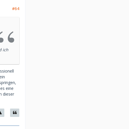
#64
d ich
ssionell
ein
springen,
les eine
n dieser