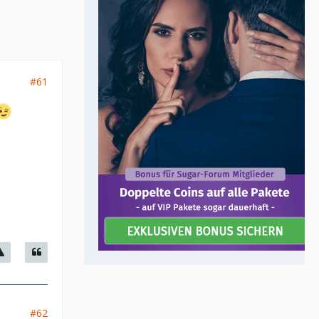
#61
#62