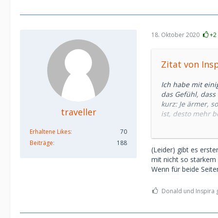
18. Oktober 2020
+2
Zitat von Ins
Ich habe mit ein
das Gefühl, dass 
kurz: Je ärmer, 
traveller
ist, desto mehr b
Erhaltene Likes
70
Diese Herren suc
leben, dass sie fu
Beiträge
188
(Leider) gibt es erst
mit nicht so starkem
Andere Herren ha
Wenn für beide Seiten
verwöhnt hat... 
In diesem Sinne g
Donald und Inspira g
Seiten der Herre
anderen keinesfal