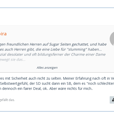
pira
igen freundlichen Herren auf Sugar Seiten gechattet, und habe
es auch Herren gibt, die eine Liebe für "slumming" haben...
sozial desolater und oft bildungsferner der Charme einer Dame
ewegt sie das...
Alles anzeigen
hen geradezu nach Frauen die in so notleidende Situationen
er ein Taschengeld zu Allerlei bereit sind...
eres mit Sicherheit auch nicht zu selten. Meiner Erfahrung nach oft in 
 Selbstwertgefühl, der SD sucht dann ein SB, dem es "noch schlechter
ben eher eine lieber fuer Frauen die das Leben liebkost und
 dennoch ein fairer Deal, ok.. Aber wäre nichts für mich..
und die dasselbe auch von ihrem Sugardaddy erwarten.
ibt es natürlich sehr unterschiedliche Erwartungen, auf
efällt das.
n, und das was den einen magisch anzieht, wuerde dem
ls weiter helfen...