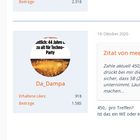
Beiträge
2.318
19. Oktober 2020
Zitat von me
Zahle aktuell 450
drückt bei mir di
sicher, dass SB 
Da_Dampa
unternimmt. Läuft
machen...
Erhaltene Likes
918
Beiträge
1.585
450,- pro
Treffen?
Ist das ein WE oder 