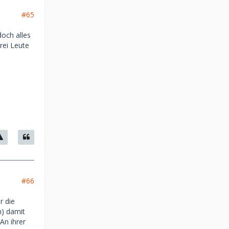
#65
doch alles
rei Leute
#66
r die
n) damit
An ihrer