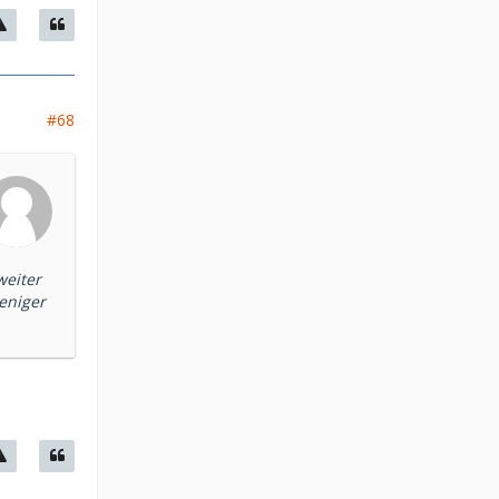
#68
weiter
weniger