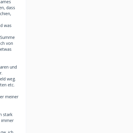
nsames
en, dass
chien,
nd was
he Summe
ich von
 etwas
baren und
r.
Geld weg.
ten etc.
ter meiner
n stark
n immer
zw. ich