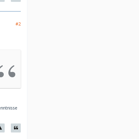
#2
enntnisse