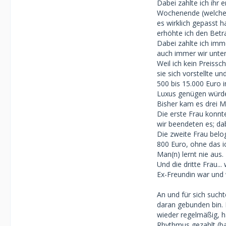
Dabei zahlte ich ihr
Wochenende (welches 
es wirklich gepasst 
erhöhte ich den Betr
Dabei zahlte ich imm
auch immer wir unte
Weil ich kein Preissc
sie sich vorstellte u
500 bis 15.000 Euro 
Luxus genügen würde 
Bisher kam es drei Ma
Die erste Frau konnt
wir beendeten es; da
Die zweite Frau belo
800 Euro, ohne das i
Man(n) lernt nie aus.
Und die dritte Frau..
Ex-Freundin war und w
An und für sich such
daran gebunden bin.
wieder regelmäßig, 
Rhythmus gezahlt (ba