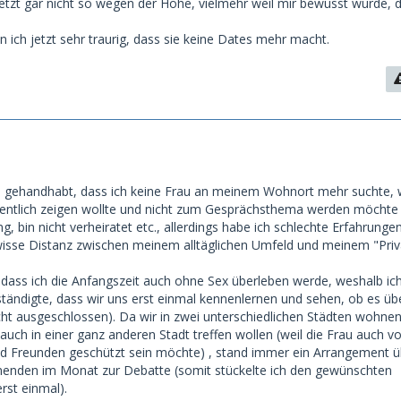
zt gar nicht so wegen der Höhe, vielmehr weil mir bewusst wurde, d
n ich jetzt sehr traurig, dass sie keine Dates mehr macht.
o gehandhabt, dass ich keine Frau an meinem Wohnort mehr suchte, w
fentlich zeigen wollte und nicht zum Gesprächsthema werden möchte (
ng, bin nicht verheiratet etc., allerdings habe ich schlechte Erfahrung
isse Distanz zwischen meinem alltäglichen Umfeld und meinem "Priv
, dass ich die Anfangszeit auch ohne Sex überleben werde, weshalb ic
ständigte, dass wir uns erst einmal kennenlernen und sehen, ob es ü
cht ausgeschlossen). Da wir in zwei unterschiedlichen Städten wohne
t auch in einer ganz anderen Stadt treffen wollen (weil die Frau auch v
nd Freunden geschützt sein möchte) , stand immer ein Arrangement ü
nenden im Monat zur Debatte (somit stückelte ich den gewünschten
rst einmal).