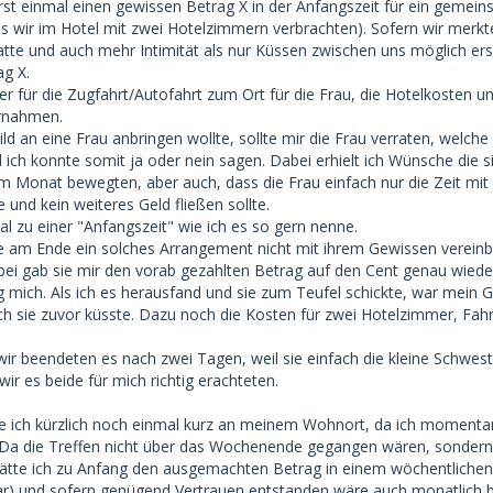
 erst einmal einen gewissen Betrag X in der Anfangszeit für ein gemei
wir im Hotel mit zwei Hotelzimmern verbrachten). Sofern wir merkt
hatte und auch mehr Intimität als nur Küssen zwischen uns möglich ers
ag X.
er für die Zugfahrt/Autofahrt zum Ort für die Frau, die Hotelkosten u
rnahmen.
hild an eine Frau anbringen wollte, sollte mir die Frau verraten, welc
nd ich konnte somit ja oder nein sagen. Dabei erhielt ich Wünsche die s
im Monat bewegten, aber auch, dass die Frau einfach nur die Zeit mit
und kein weiteres Geld fließen sollte.
l zu einer "Anfangszeit" wie ich es so gern nenne.
e am Ende ein solches Arrangement nicht mit ihrem Gewissen verein
bei gab sie mir den vorab gezahlten Betrag auf den Cent genau wiede
g mich. Als ich es herausfand und sie zum Teufel schickte, war mein 
ch sie zuvor küsste. Dazu noch die Kosten für zwei Hotelzimmer, Fahr
. wir beendeten es nach zwei Tagen, weil sie einfach die kleine Schwes
ir es beide für mich richtig erachteten.
te ich kürzlich noch einmal kurz an meinem Wohnort, da ich momenta
 Da die Treffen nicht über das Wochenende gegangen wären, sonder
hätte ich zu Anfang den ausgemachten Betrag in einem wöchentlichen
r) und sofern genügend Vertrauen entstanden wäre auch monatlich b