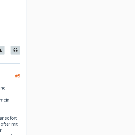
#5
ine
 mein
ar sofort
öfter mit
r