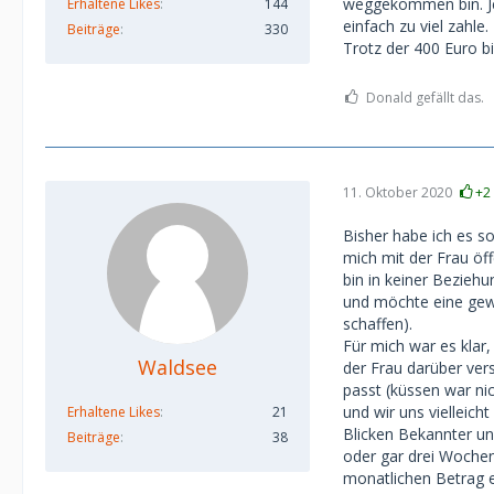
weggekommen bin. Jet
Erhaltene Likes
144
einfach zu viel zahle.
Beiträge
330
Trotz der 400 Euro bi
Donald gefällt das.
11. Oktober 2020
+2
Bisher habe ich es s
mich mit der Frau öf
bin in keiner Beziehu
und möchte eine gew
schaffen).
Für mich war es klar
Waldsee
der Frau darüber ver
passt (küssen war ni
und wir uns vielleich
Erhaltene Likes
21
Blicken Bekannter u
Beiträge
38
oder gar drei Woche
monatlichen Betrag e