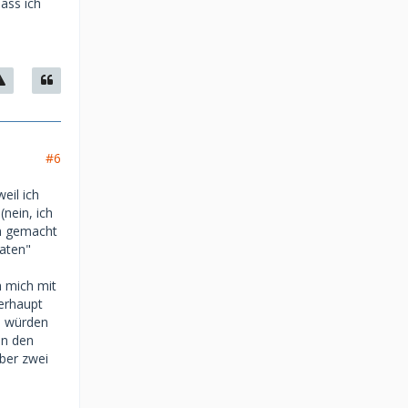
ass ich
#6
eil ich
nein, ich
en gemacht
aten"
h mich mit
berhaupt
n würden
on den
ber zwei