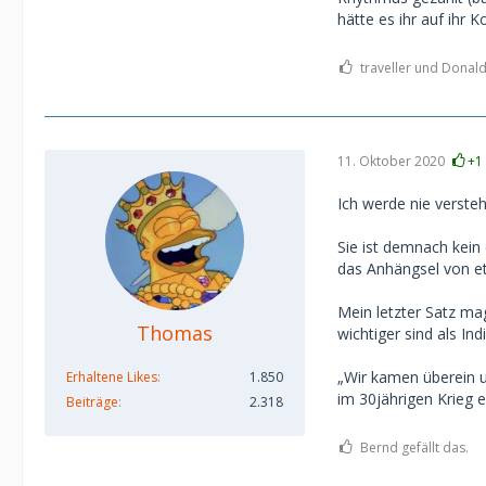
hätte es ihr auf ihr 
traveller und Donald 
11. Oktober 2020
+1
Ich werde nie verste
Sie ist demnach kein
das Anhängsel von e
Mein letzter Satz mag
Thomas
wichtiger sind als Ind
„Wir kamen überein un
Erhaltene Likes
1.850
im 30jährigen Krieg 
Beiträge
2.318
Bernd gefällt das.