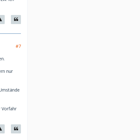
#7
en.
ern nur
e Umstände
r Vorfahr