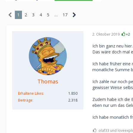
1
2
3
4
5
…
17
2. Oktober 2019
+2
Ich bin ganz neu hie
Das wäre doch mal ec
Ich habe früher eine
monatliche Summe ble
Thomas
Ich zahle nur noch p
gewisser Weise selbst
Erhaltene Likes
1.850
Zudem habe ich die E
Beiträge
2.318
eben nur um das Gel
Ich habe monatlich f
olaf33 und loveexplo