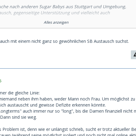
Suche nach anderen Sugar Babys aus Stuttgart und Umgebung,
ausch, gegenseitige Unterstützung und vielleicht auch
ernehmungen haben.
Alles anzeigen
en besonders:
 auch mit einem nicht ganz so gewöhnlichen SB Austausch suchst.
nlichen Erfahrungen in der Sugar-Welt
Ratschläge im Umgang mit POTs
ber positive/negative Erlebnisse
 auch Treffen oder Events zusammen besuchen, wenn es passt
5
ön, ein kleines Netzwerk aufzubauen, in dem wir uns ehrlich
 voneinander lernen können.
mer die gleiche Linie:
 niemand neben ihm haben, weder Mann noch Frau. Um möglichst zu
 angesprochen fühlt, schreibt mir gerne!
 sich austauscht und gewisse Defizite erkennen könnte.
Longterms" auch immer nur so "long", bis die Damen finanziell nicht 
 Dann sind sie weg.
Problem ist, denn wie er unlängst schrieb, sucht er trotz aktueller B
auen (während seine möglichst isoliert und noch nicht mal online akti