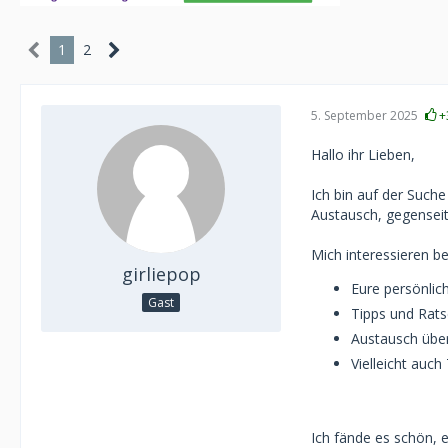
1
2
5. September 2025
+
Hallo ihr Lieben,
Ich bin auf der Such
Austausch, gegensei
Mich interessieren b
girliepop
Eure persönlic
Gast
Tipps und Rat
Austausch über
Vielleicht auc
Ich fände es schön, 