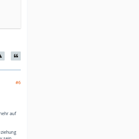
#6
mehr auf
eziehung
v sein