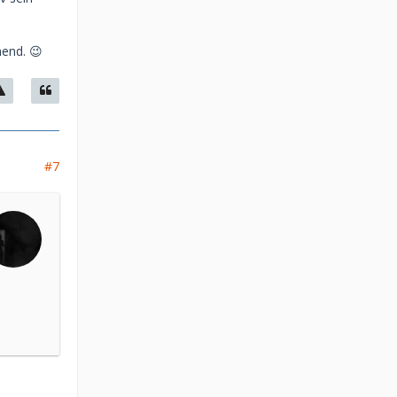
hend. 😉
#7