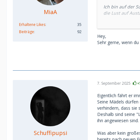
Ich bin auf der 
MiaA
die Lust auf Aust
gemeinsame Unt
Erhaltene Likes
35
Mich interessier
Beiträge
92
Hey,
Sehr gerne, wenn du
Eure persö
Tipps und 
Austausch ü
Vielleicht
7. September 2025
+
Ich fände es sch
austauschen und
Eigentlich fährt er im
Seine Mädels dürfen
Falls sich jemand
verhindern, dass sie
Deshalb sind seine "
Liebe Grüße
ihn angewiesen sind.
Girliepop
Schuffipupsi
Was aber kein großes 
bereits nach neuen Fr