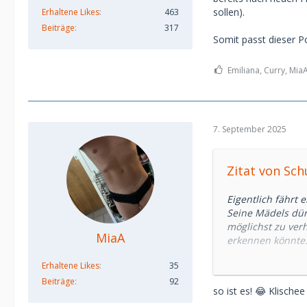
sollen).
Erhaltene Likes
463
Beiträge
317
Somit passt dieser P
Emiliana, Curry, MiaA
7. September 2025
Zitat von Sch
Eigentlich fährt e
Seine Mädels dü
möglichst zu verh
MiaA
erkennen könnte
Deshalb sind sei
Erhaltene Likes
35
finanziell nicht 
Beiträge
92
so ist es! 😂 Klischee
Was aber kein gro