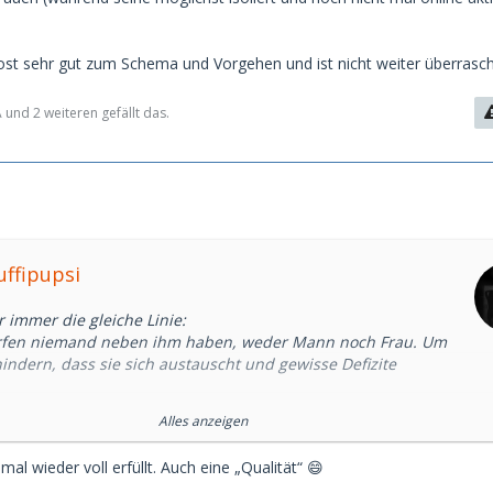
ost sehr gut zum Schema und Vorgehen und ist nicht weiter überrasc
 und 2 weiteren gefällt das.
uffipupsi
r immer die gleiche Linie:
rfen niemand neben ihm haben, weder Mann noch Frau. Um
indern, dass sie sich austauscht und gewisse Defizite
.
ne "Longterms" auch immer nur so "long", bis die Damen
Alles anzeigen
mehr auf ihn angewiesen sind. Dann sind sie weg.
 mal wieder voll erfüllt. Auch eine „Qualität“ 😄
ßes Problem ist, denn wie er unlängst schrieb, sucht er trotz