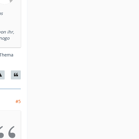
as
on ihr,
 nogo
m Thema
#5