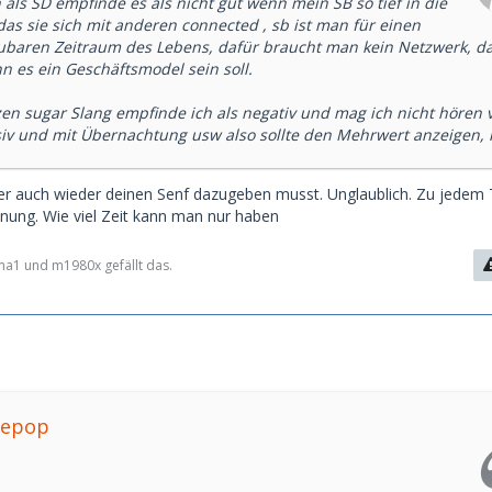
h als SD empfinde es als nicht gut wenn mein SB so tief in die
das sie sich mit anderen connected , sb ist man für einen
baren Zeitraum des Lebens, dafür braucht man kein Netzwerk, d
 es ein Geschäftsmodel sein soll.
en sugar Slang empfinde ich als negativ und mag ich nicht hören v
iv und mit Übernachtung usw also sollte den Mehrwert anzeigen,
 hier auch wieder deinen Senf dazugeben musst. Unglaublich. Zu jede
inung. Wie viel Zeit kann man nur haben
a1 und m1980x gefällt das.
liepop