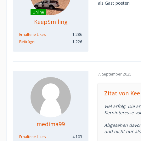
als Gast posten.
Online
KeepSmiling
Erhaltene Likes
1.286
Beiträge
1.226
7. September 2025
Zitat von Ke
Viel Erfolg. Die 
Kerninteresse vo
medima99
Abgesehen davon,
und nicht nur als
Erhaltene Likes
4.103