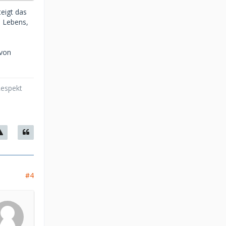
teigt das
s Lebens,
 von
Respekt
#4