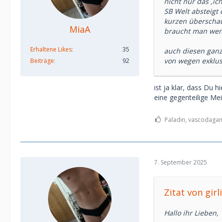
nicht nur das ,ic
SB Welt absteigt 
kurzen überschau
MiaA
braucht man wenn
Erhaltene Likes
35
auch diesen ganz
von wegen exklus
Beiträge
92
ist ja klar, dass Du
eine gegenteilige Me
Paladin, vascodagam
7. September 2025
Zitat von gir
Hallo ihr Lieben,