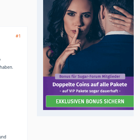
#1
f
 haben.
 und