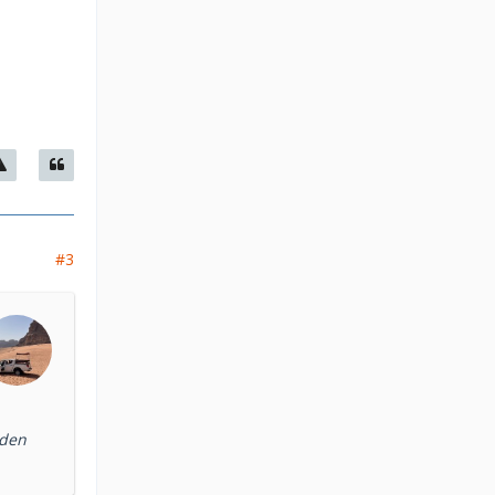
#3
lden