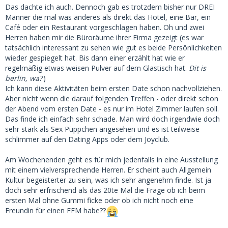
Das dachte ich auch. Dennoch gab es trotzdem bisher nur DREI
Männer die mal was anderes als direkt das Hotel, eine Bar, ein
Café oder ein Restaurant vorgeschlagen haben. Oh und zwei
Herren haben mir die Büroräume ihrer Firma gezeigt (es war
tatsächlich interessant zu sehen wie gut es beide Persönlichkeiten
wieder gespiegelt hat. Bis dann einer erzählt hat wie er
regelmäßig etwas weisen Pulver auf dem Glastisch hat.
Dit is
berlin, wa?
)
Ich kann diese Aktivitäten beim ersten Date schon nachvollziehen.
Aber nicht wenn die darauf folgenden Treffen - oder direkt schon
der Abend vom ersten Date - es nur im Hotel Zimmer laufen soll.
Das finde ich einfach sehr schade. Man wird doch irgendwie doch
sehr stark als Sex Püppchen angesehen und es ist teilweise
schlimmer auf den Dating Apps oder dem Joyclub.
Am Wochenenden geht es für mich jedenfalls in eine Ausstellung
mit einem vielversprechende Herren. Er scheint auch Allgemein
Kultur begeisterter zu sein, was ich sehr angenehm finde. Ist ja
doch sehr erfrischend als das 20te Mal die Frage ob ich beim
ersten Mal ohne Gummi ficke oder ob ich nicht noch eine
Freundin für einen FFM habe??