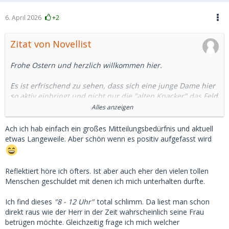
6. April 2026
+2
Zitat von Novellist
Frohe Ostern und herzlich willkommen hier.
Es ist erfrischend zu sehen, dass sich eine junge Dame hier
so aktiv einbringt und nicht nur die "alten Knacker" das Feld
dominieren lassen.
Alles anzeigen
Dein Schreibstil scheint mir reflektiert und humorvoll zu
Ach ich hab einfach ein großes Mitteilungsbedürfnis und aktuell
sein. Und dein Einblick in die "8-12 Uhr Mentalität" trifft den
etwas Langeweile. Aber schön wenn es positiv aufgefasst wird
Nagel auf den Kopf - genau dieses Zwischenmenschliche ist
es ja, was ein echtes Arrangement von einer bloßen
Dienstleistung unterscheidet.
Reflektiert höre ich öfters. Ist aber auch eher den vielen tollen
Menschen geschuldet mit denen ich mich unterhalten durfte.
Schön, dass du trotz der seltsamen Geschichten den Humor
nicht verlierst.
Ich find dieses
"8 - 12 Uhr"
total schlimm. Da liest man schon
direkt raus wie der Herr in der Zeit wahrscheinlich seine Frau
Ich freue mich auf weitere Beiträge von dir.
betrügen möchte. Gleichzeitig frage ich mich welcher