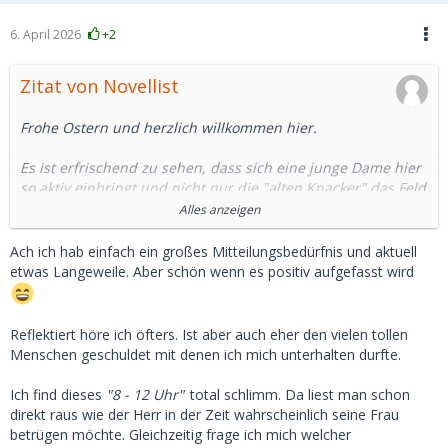
6. April 2026
+2
Zitat von Novellist
Frohe Ostern und herzlich willkommen hier.
Es ist erfrischend zu sehen, dass sich eine junge Dame hier
so aktiv einbringt und nicht nur die "alten Knacker" das Feld
dominieren lassen.
Alles anzeigen
Dein Schreibstil scheint mir reflektiert und humorvoll zu
Ach ich hab einfach ein großes Mitteilungsbedürfnis und aktuell
sein. Und dein Einblick in die "8-12 Uhr Mentalität" trifft den
etwas Langeweile. Aber schön wenn es positiv aufgefasst wird
Nagel auf den Kopf - genau dieses Zwischenmenschliche ist
es ja, was ein echtes Arrangement von einer bloßen
Dienstleistung unterscheidet.
Reflektiert höre ich öfters. Ist aber auch eher den vielen tollen
Menschen geschuldet mit denen ich mich unterhalten durfte.
Schön, dass du trotz der seltsamen Geschichten den Humor
nicht verlierst.
Ich find dieses
"8 - 12 Uhr"
total schlimm. Da liest man schon
direkt raus wie der Herr in der Zeit wahrscheinlich seine Frau
Ich freue mich auf weitere Beiträge von dir.
betrügen möchte. Gleichzeitig frage ich mich welcher