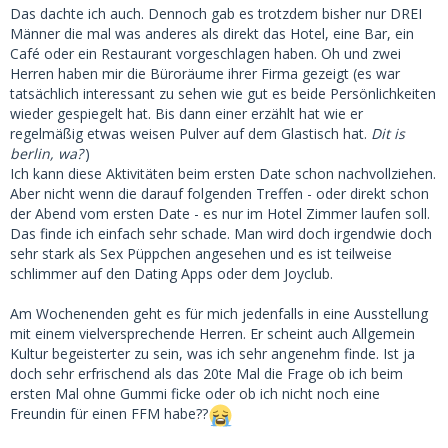
Das dachte ich auch. Dennoch gab es trotzdem bisher nur DREI
Männer die mal was anderes als direkt das Hotel, eine Bar, ein
Café oder ein Restaurant vorgeschlagen haben. Oh und zwei
Herren haben mir die Büroräume ihrer Firma gezeigt (es war
tatsächlich interessant zu sehen wie gut es beide Persönlichkeiten
wieder gespiegelt hat. Bis dann einer erzählt hat wie er
regelmäßig etwas weisen Pulver auf dem Glastisch hat.
Dit is
berlin, wa?
)
Ich kann diese Aktivitäten beim ersten Date schon nachvollziehen.
Aber nicht wenn die darauf folgenden Treffen - oder direkt schon
der Abend vom ersten Date - es nur im Hotel Zimmer laufen soll.
Das finde ich einfach sehr schade. Man wird doch irgendwie doch
sehr stark als Sex Püppchen angesehen und es ist teilweise
schlimmer auf den Dating Apps oder dem Joyclub.
Am Wochenenden geht es für mich jedenfalls in eine Ausstellung
mit einem vielversprechende Herren. Er scheint auch Allgemein
Kultur begeisterter zu sein, was ich sehr angenehm finde. Ist ja
doch sehr erfrischend als das 20te Mal die Frage ob ich beim
ersten Mal ohne Gummi ficke oder ob ich nicht noch eine
Freundin für einen FFM habe??