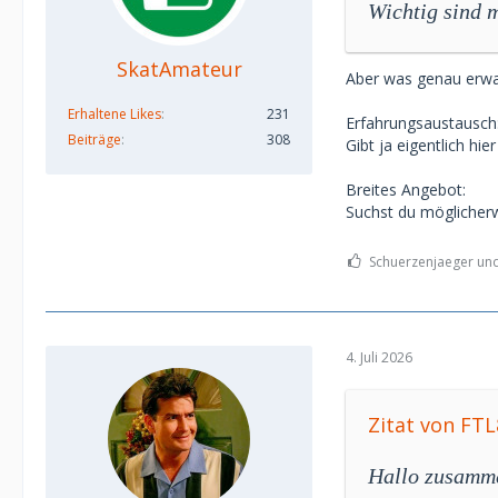
Wichtig sind m
SkatAmateur
Aber was genau erwar
Erhaltene Likes
231
Erfahrungsaustausch
Beiträge
308
Gibt ja eigentlich hie
Breites Angebot:
Suchst du möglicherw
Schuerzenjaeger und 
4. Juli 2026
Zitat von FTL
Hallo zusamm