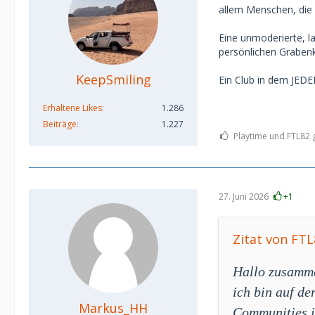
allem Menschen, die 
Eine unmoderierte, l
persönlichen Graben
KeepSmiling
Ein Club in dem JEDE
Erhaltene Likes
1.286
Beiträge
1.227
Playtime und FTL82 g
27. Juni 2026
+1
Zitat von FTL
Hallo zusamm
ich bin auf d
Markus_HH
Communities i