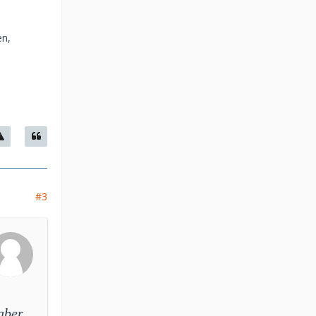
en,
#3
aber