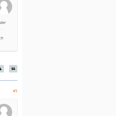
 der
.
ch
#5