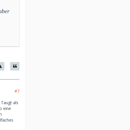
aber
#7
 Taugt als
o eine
n
elfaches