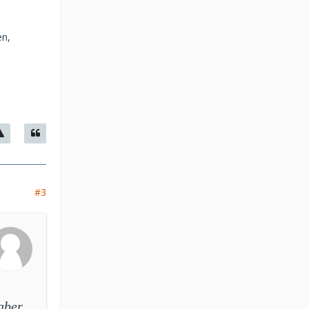
en,
#3
aber