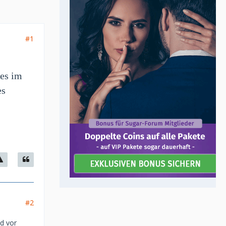
#1
ies im
es
#2
d vor