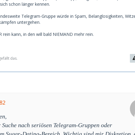
sich schon länger kennen.
andesweite Telegram-Gruppe würde in Spam, Belanglosigkeiten, Witz
kämpfen untergehen.
R rein kann, in den will bald NIEMAND mehr rein.
efällt das.
82
en,
er Suche nach seriösen Telegram-Gruppen oder
m Sugar-Dating-Bereich. Wichtig sind mir Diskretion, 