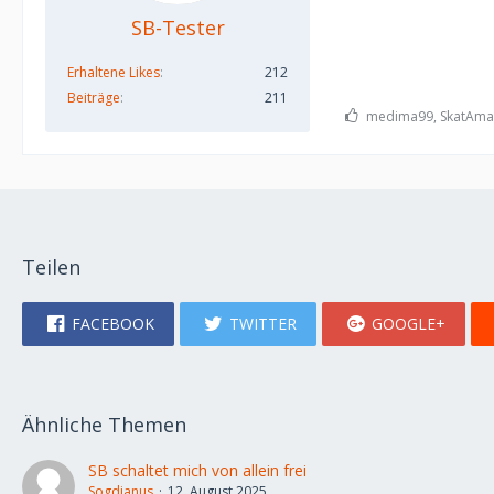
SB-Tester
Erhaltene Likes
212
Beiträge
211
medima99, SkatAmate
Teilen
FACEBOOK
TWITTER
GOOGLE+
Ähnliche Themen
SB schaltet mich von allein frei
Sogdianus
12. August 2025