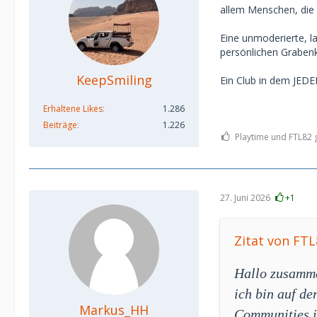
allem Menschen, die 
Eine unmoderierte, l
persönlichen Graben
KeepSmiling
Ein Club in dem JEDE
Erhaltene Likes
1.286
Beiträge
1.226
Playtime und FTL82 g
27. Juni 2026
+1
Zitat von FTL
Hallo zusamm
ich bin auf d
Markus_HH
Communities i