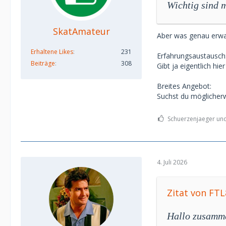
Wichtig sind m
SkatAmateur
Aber was genau erwar
Erhaltene Likes
231
Erfahrungsaustausch
Beiträge
308
Gibt ja eigentlich hie
Breites Angebot:
Suchst du möglicherw
Schuerzenjaeger und 
4. Juli 2026
Zitat von FTL
Hallo zusamm