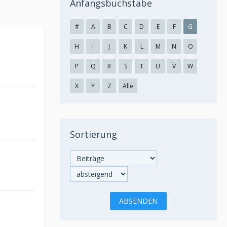
Anfangsbuchstabe
#
A
B
C
D
E
F
G
H
I
J
K
L
M
N
O
P
Q
R
S
T
U
V
W
X
Y
Z
Alle
Sortierung