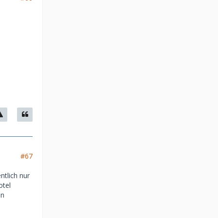
#67
ntlich nur
otel
en