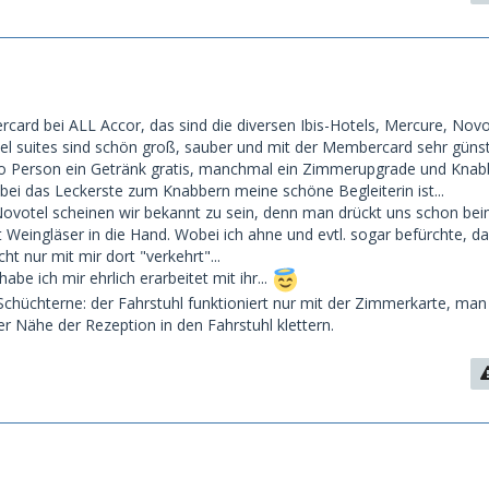
card bei ALL Accor, das sind die diversen Ibis-Hotels, Mercure, Novo
l suites sind schön groß, sauber und mit der Membercard sehr günst
pro Person ein Getränk gratis, manchmal ein Zimmerupgrade und Kna
i das Leckerste zum Knabbern meine schöne Begleiterin ist...
votel scheinen wir bekannt zu sein, denn man drückt uns schon be
 Weingläser in die Hand. Wobei ich ahne und evtl. sogar befürchte, da
ht nur mit mir dort "verkehrt"...
be ich mir ehrlich erarbeitet mit ihr...
r Schüchterne: der Fahrstuhl funktioniert nur mit der Zimmerkarte, ma
r Nähe der Rezeption in den Fahrstuhl klettern.