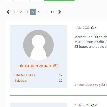
1
2
3
4
5
…
13
1. Mai 2022
+1
Marriot und Hilton a
Marriot Home Office 
25 hours und Louis s
alexanderwmann82
Erhaltene Likes
12
Beiträge
20
monsieurgrey gefällt
2. Mai 2022
+1