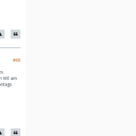
#68
m.
nem WE am
ontags