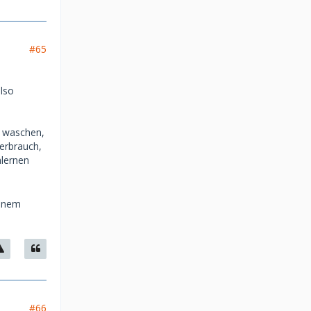
#65
lso
, waschen,
erbrauch,
nlernen
einem
#66