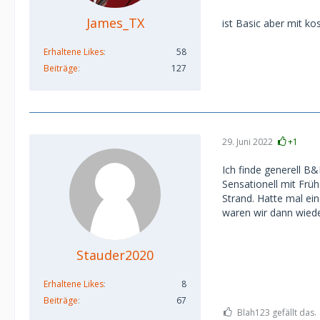
James_TX
ist Basic aber mit ko
Erhaltene Likes
58
Beiträge
127
29. Juni 2022
+1
Ich finde generell 
Sensationell mit Frü
Strand. Hatte mal ei
waren wir dann wiede
Stauder2020
Erhaltene Likes
8
Beiträge
67
Blah123 gefällt das.