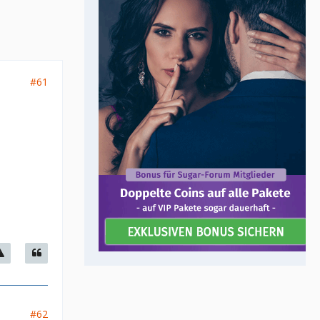
#61
#62