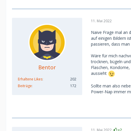
11. Mai 2022
Naive Frage mal an d
auf einigen Bildern i
passieren, dass man 
Wäre für mich nachvo
trocknen, bügeln un
Bentor
Flaschen, Kondome, 
aussieht
Erhaltene Likes
202
Sollte man also neb
Beiträge
172
Power-Nap immer m
11. Mai 2022
+2