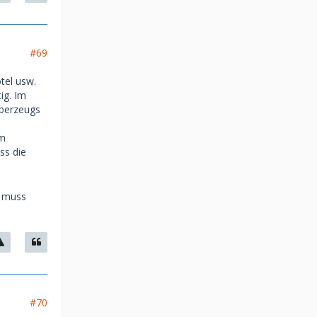
#69
tel usw.
ig. Im
bberzeugs
im
ss die
n muss
#70