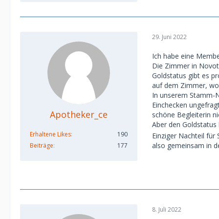
29. Juni 2022
Ich habe eine Member
Die Zimmer in Novote
Goldstatus gibt es 
auf dem Zimmer, wobe
In unserem Stamm-No
Einchecken ungefragt
Apotheker_ce
schöne Begleiterin nic
Aber den Goldstatus ha
Erhaltene Likes
190
Einziger Nachteil fü
also gemeinsam in de
Beiträge
177
8. Juli 2022