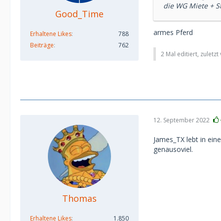
die WG Miete + S
Good_Time
armes Pferd
Erhaltene Likes
788
Beiträge
762
2 Mal editiert, zuletz
12. September 2022
James_TX lebt in ein
genausoviel.
Thomas
Erhaltene Likes
1.850