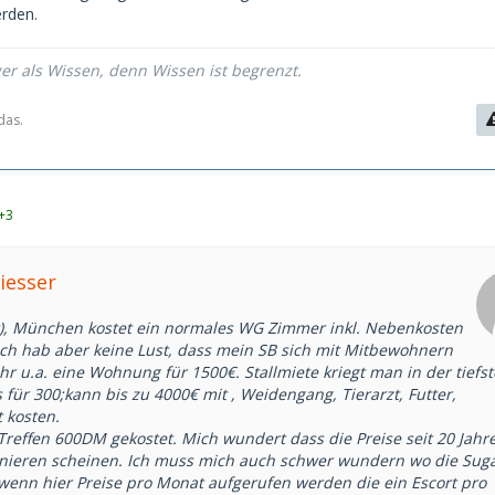
erden.
als Partymaus
round bevorzugt - ausnahmslos keine Asiatinnen,
ger als Wissen, denn Wissen ist begrenzt.
tc. ist nicht mein Typ
das.
ugars für Studium/Invest deutlich bevorzugt als für 37.
, keine ständige Texterei via iphone
r Woche verfügbar, eher Städte- als Fernreisen
+3
istinnen, Klimatussis, Gutmenschinnen - habe mir deswegen
einer 10 einen Korb eingefangen, so what...
onat für das SB plus Spesen (Hotel, Dinner, Logistik)
iesser
bevorzugt
w), München kostet ein normales WG Zimmer inkl. Nebenkosten
 Ich hab aber keine Lust, dass mein SB sich mit Mitbewohnern
ihr u.a. eine Wohnung für 1500€. Stallmiete kriegt man in der tiefs
für 300;kann bis zu 4000€ mit , Weidengang, Tierarzt, Futter,
 kosten.
Treffen 600DM gekostet. Mich wundert dass die Preise seit 20 Jahr
nieren scheinen. Ich muss mich auch schwer wundern wo die Sug
wenn hier Preise pro Monat aufgerufen werden die ein Escort pro