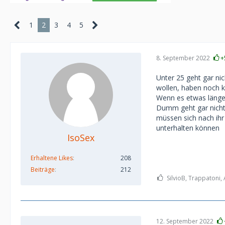
1
2
3
4
5
8. September 2022
+
Unter 25 geht gar ni
wollen, haben noch ke
Wenn es etwas längerf
Dumm geht gar nicht
müssen sich nach ihr
unterhalten können
IsoSex
Erhaltene Likes
208
Beiträge
212
SilvioB, Trappatoni,
12. September 2022