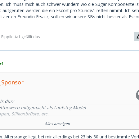
nen. Ich muss mich auch schwer wundern wo die Sugar Komponente is
t aufgerufen werden die ein Escort pro Stunde/Treffen nimmt. Ich seh
lizierten Freundin Ersatz, sollten wir unsere SBs nicht besser als Esco
ippilotta1 gefällt das.
+1
i_Sponsor
ls dürr
ettbewerb mitgemacht als Laufsteg Model
pen, Silikonbrüste, etc.
 - keine Problemfächer (Künste etc.), am liebsten BWL,
Alles anzeigen
ziner
fis, erkenne ich normalerweise (1x zu spät)
. Altersrange liegt bei mir allerdings bei 23 bis 30 und bestimmte Vor
Umgangsformen haben und wissen man Messer & Gabel