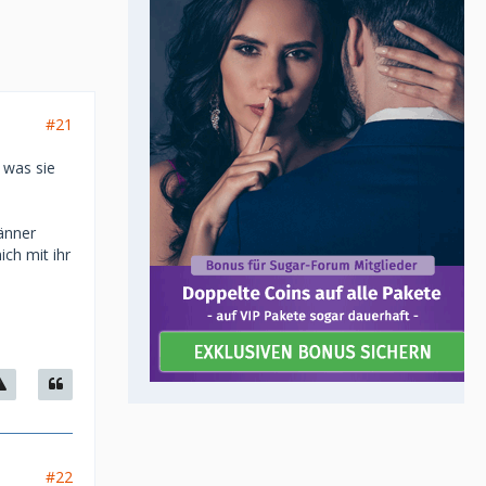
#21
 was sie
änner
ch mit ihr
#22