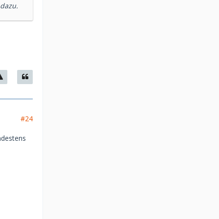
 dazu.
#24
ndestens