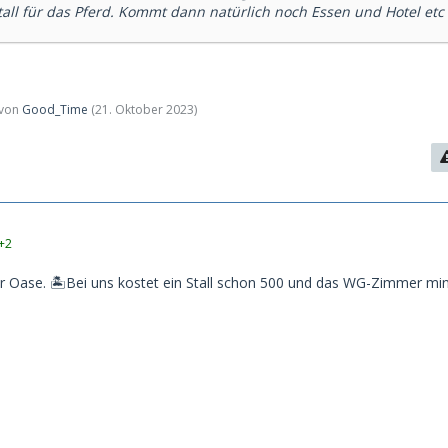
tall für das Pferd. Kommt dann natürlich noch Essen und Hotel etc
t von
Good_Time
(
21. Oktober 2023
)
+2
er Oase. 🏝Bei uns kostet ein Stall schon 500 und das WG-Zimmer mi