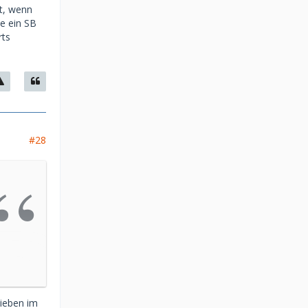
t, wenn
e ein SB
rts
#28
lieben im