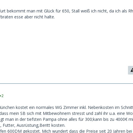
rt bekommt man mit Glück für 650, Stall weiß ich nicht, da ich als R
braten esse aber nicht halte.
+2
München kostet ein normales WG Zimmer inkl. Nebenkosten im Schnitt
 dass mein SB sich mit Mitbewohnern stresst und zahl ihr u.a. eine W
egt man in der tiefsten Pampa ohne alles für 300;kann bis zu 4000€ mi
 Futter, Ausrüstung,Beritt kosten.
ffen 600DM gekostet. Mich wundert dass die Preise seit 20 Jahren b