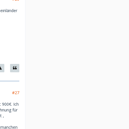
heinländer
#27
 900€. Ich
ohnung für
t ,
ei manchen