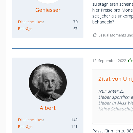
zu stagnieren schei
Geniesser
hier Preise pro Mona
seit jeher als unkomp
behandeln?
Erhaltene Likes
70
Beiträge
67
Sesual Moments und P
12. September 2022
Zitat von Un
Nur unter 25
Lieber sportlich a
Lieber in Miss W
Albert
Keine Schlauchlip
Nur Studentinnen
Erhaltene Likes
142
Juristinnen, Medi
Absolut keine Pro
Beiträge
141
Passt für mich zu 98%
Muss unbedingt 