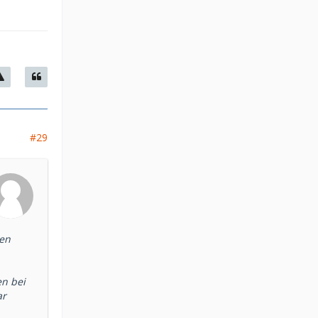
#29
ten
en bei
ar