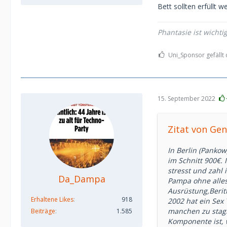
Bett sollten erfüllt w
benutzt
Ehrgeizig lieber 
PL, CZ, SK Backg
Phantasie ist wichti
Afrikanerinnen, e
Keine Tattoos
Uni_Sponsor gefällt 
Verwendung des S
Handtasche
Nur reale Treffen
Zeitlich unter de
15. September 2022
Keine Ökofetisch
schon einmal bei 
Budget 1.500 im M
Zitat von Gen
Overnight stark 
In Berlin (Panko
im Schnitt 900€.
stresst und zahl 
Da_Dampa
Pampa ohne alles 
Ausrüstung,Beritt
Erhaltene Likes
918
2002 hat ein Sex 
manchen zu stag
Beiträge
1.585
Komponente ist, 