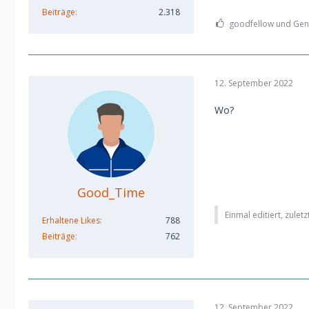
Beiträge
2.318
goodfellow und Geni
12. September 2022
Wo?
Good_Time
Einmal editiert, zulet
Erhaltene Likes
788
Beiträge
762
12. September 2022