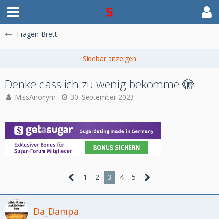
Fragen-Brett
Denke dass ich zu wenig bekomme 🫣
MissAnonym
30. September 2023
1
2
3
4
5
Da_Dampa