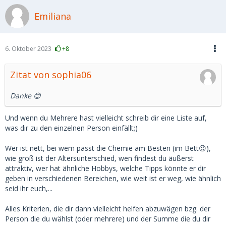
Meinung nicht sein.☺️💚
Emiliana
Man muss sich immer auch im Klaren sein, dass mehr Geld
auch eventuell Erwartungen steigern kann oder ein
Druckmittel sein kann...+ dass man sich selbst auch Nichts
6. Oktober 2023
+8
Gutes tut, sich zu vergleichen oder seinen Wert mit einer
bestimmten Geldsumme gleichzusetzen.
Zitat von sophia06
Ich hoffe du findest einen SD mit dem es passt und auch
Danke 😊
deine gewünschte Geldsumme stimmt!☺️
Ich hab auch mal überlegt eine Preisspanne mit meinem SD
Und wenn du Mehrere hast vielleicht schreib dir eine Liste auf,
auszumachen, wo es mal mehr und mal weniger ist. Hat
was dir zu den einzelnen Person einfällt;)
jemand Erfahrungen damit?
(Erinnert an Skinners Versuche mit Belohnung...)
Wer ist nett, bei wem passt die Chemie am Besten (im Bett😉),
wie groß ist der Altersunterschied, wen findest du äußerst
attraktiv, wer hat ähnliche Hobbys, welche Tipps könnte er dir
geben in verschiedenen Bereichen, wie weit ist er weg, wie ähnlich
seid ihr euch,...
Alles Kriterien, die dir dann vielleicht helfen abzuwägen bzg. der
Person die du wählst (oder mehrere) und der Summe die du dir