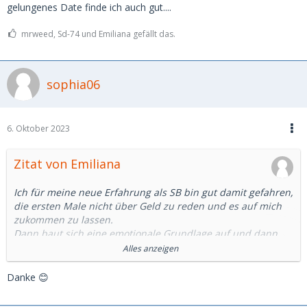
gelungenes Date finde ich auch gut....
mrweed, Sd-74 und Emiliana gefällt das.
sophia06
6. Oktober 2023
Zitat von Emiliana
Ich für meine neue Erfahrung als SB bin gut damit gefahren,
die ersten Male nicht über Geld zu reden und es auf mich
zukommen zu lassen.
Dann baut sich eine emotionale Grundlage auf und dann
kann man auch darüber reden, welche Preisspanne man
Alles anzeigen
sich vorstellt, mit der Beide zufrieden sind☺️
Es ist ja nicht so, dass die meisten Männer nicht mehr
Danke 😊
zahlen "könnten", nur wenn ein gewisser Betrag im Kopf ist,
ist das halt im Vordergrund und das sollte es meiner