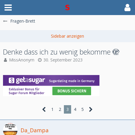
Fragen-Brett
Denke dass ich zu wenig bekomme 🫣
MissAnonym
30. September 2023
1
2
3
4
5
Da_Dampa