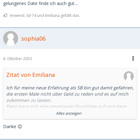
gelungenes Date finde ich auch gut....
mrweed, Sd-74 und Emiliana gefällt das.
sophia06
6. Oktober 2023
Zitat von Emiliana
Ich für meine neue Erfahrung als SB bin gut damit gefahren,
die ersten Male nicht über Geld zu reden und es auf mich
zukommen zu lassen.
Dann baut sich eine emotionale Grundlage auf und dann
kann man auch darüber reden, welche Preisspanne man
Alles anzeigen
sich vorstellt, mit der Beide zufrieden sind☺️
Es ist ja nicht so, dass die meisten Männer nicht mehr
Danke 😊
zahlen "könnten", nur wenn ein gewisser Betrag im Kopf ist,
ist das halt im Vordergrund und das sollte es meiner