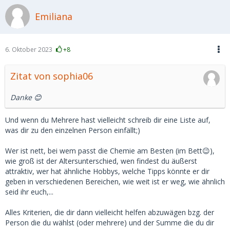
Meinung nicht sein.☺️💚
Emiliana
Man muss sich immer auch im Klaren sein, dass mehr Geld
auch eventuell Erwartungen steigern kann oder ein
Druckmittel sein kann...+ dass man sich selbst auch Nichts
6. Oktober 2023
+8
Gutes tut, sich zu vergleichen oder seinen Wert mit einer
bestimmten Geldsumme gleichzusetzen.
Zitat von sophia06
Ich hoffe du findest einen SD mit dem es passt und auch
Danke 😊
deine gewünschte Geldsumme stimmt!☺️
Ich hab auch mal überlegt eine Preisspanne mit meinem SD
Und wenn du Mehrere hast vielleicht schreib dir eine Liste auf,
auszumachen, wo es mal mehr und mal weniger ist. Hat
was dir zu den einzelnen Person einfällt;)
jemand Erfahrungen damit?
(Erinnert an Skinners Versuche mit Belohnung...)
Wer ist nett, bei wem passt die Chemie am Besten (im Bett😉),
wie groß ist der Altersunterschied, wen findest du äußerst
attraktiv, wer hat ähnliche Hobbys, welche Tipps könnte er dir
geben in verschiedenen Bereichen, wie weit ist er weg, wie ähnlich
seid ihr euch,...
Alles Kriterien, die dir dann vielleicht helfen abzuwägen bzg. der
Person die du wählst (oder mehrere) und der Summe die du dir