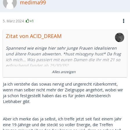
medima99
5. März 2024
+1
Zitat von ACID_DREAM
Spannend wie einige hier sehr junge Frauen idealisieren
und ältere Frauen abwerten. *hust misogyny hust* Da frag
ich mich... Was passiert mit euren Damen die ihr mit 21 so
erfrischend fandet ab 25/30/35?
Alles anzeigen
Ich hab hier eben bei 30+ schon was von Krampfadern
gelesen. Plötzlich verwandeln sich alle Damen in Drachen
Ja ich verstehe das sowas nervig und ungerecht rüberkommt,
die dumm wie stulle sind und Jammern? Zumindest gibt's
wenn man selber nicht mehr der Zielgruppe angehört, wobei wir
hier ein paar Sätze die das vermuten lassen.
ja schon festgestellt haben das es für jeden Altersbereich
Liebhaber gibt.
Das zeugt doch auch schon von einem BestätigungsBias:
Bitte nur wahrnehmen was ins Bild passt um die eigenen
Bedürfnisse zu begründen. Oder sie rechtfertigen?
Aber ich merke das ja selbst, ich treffe jetzt seit fast einem Jahr
eine 19-Jährige und die steckt so voller Energie, die Treffen
Also die Leidenschaft mit der hier teils sehr junge Frauen