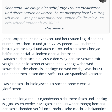
Spannend wie einige hier sehr junge Frauen idealisieren
und ältere Frauen abwerten. *hust misogyny hust* Da frag
ich mich... Was passiert mit euren Damen die ihr mit 21 so
erfrischend fandet ab 25/30/35?
Alles anzeigen
Ich hab hier eben bei 30+ schon was von Krampfadern
gelesen. Plötzlich verwandeln sich alle Damen in Drachen
Jeder Körper hat seine Glanzzeit und bei Frauen liegt diese Zeit
die dumm wie stulle sind und Jammern? Zumindest gibt's
nunmal zwischen 16 und grob 22-25 Jahren... (Ausnahmen
hier ein paar Sätze die das vermuten lassen.
bestätigen die Regel und auch Botox und plastische Chirogie
helfen den Zerfall zu lindern oder zu bremsen.)
Das zeugt doch auch schon von einem BestätigungsBias:
Danach suchen sich die Brüste den Weg den die Schwerkraft
Bitte nur wahrnehmen was ins Bild passt um die eigenen
vorgibt, die Zello schreitet voran, das Bindegewebe wird
Bedürfnisse zu begründen. Oder sie rechtfertigen?
schwächer... der ehemals knackige Po wird weich, Gewichtszu
und-abnahmen lassen die straffe Haut an Spannkraft verlieren...
Also die Leidenschaft mit der hier teils sehr junge Frauen
glorifiziert werden ist erstaunlich.
Das sind schlicht biologische Tatsachen ohne etwas zu
glorifizieren.
Wenn das longtime SB irgendwann nicht mehr frisch und knackig
ist, gibt es entweder 2 Möglichkeiten. Entweder man(n) bemerkt
den schleichenden Verfall nicht mehr (Liebe macht ja bekanntlich