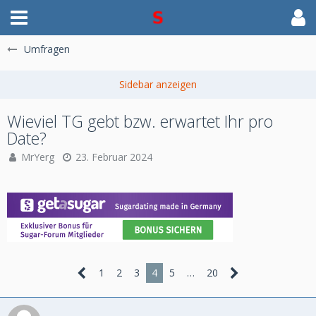
Umfragen
Wieviel TG gebt bzw. erwartet Ihr pro
Date?
MrYerg
23. Februar 2024
1
2
3
4
5
…
20