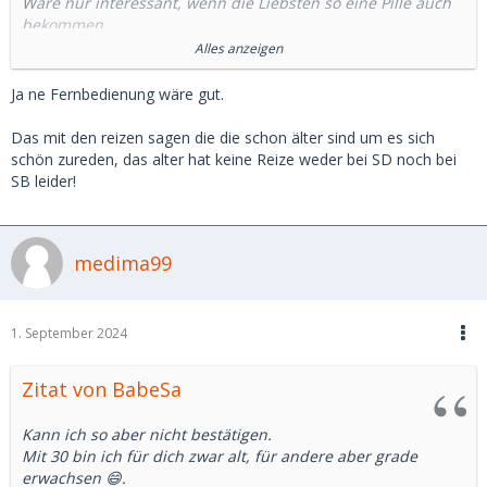
Wäre nur interessant, wenn die Liebsten so eine Pille auch
bekommen.
Allerdings wird man dann definitiv irgendwann z.b. weinen
Alles anzeigen
Krieg miterleben.
Ja ne Fernbedienung wäre gut.
Ich hätte lieber manchmal eine Fernbedienung, um die Zeit
eine Weile anzuhalten :-).
Das mit den reizen sagen die die schon älter sind um es sich
schön zureden, das alter hat keine Reize weder bei SD noch bei
SB leider!
medima99
1. September 2024
Zitat von BabeSa
Kann ich so aber nicht bestätigen.
Mit 30 bin ich für dich zwar alt, für andere aber grade
erwachsen 😄.