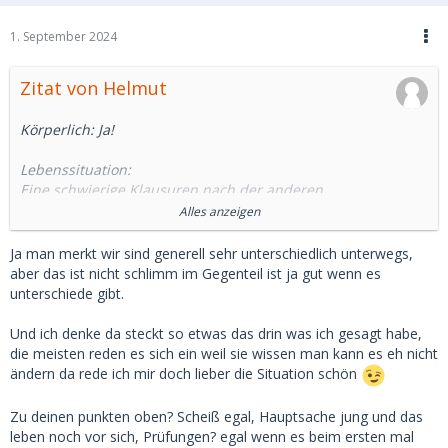
1. September 2024
Zitat von Helmut
Körperlich: Ja!
Lebenssituation:
Eine schwierige Klausuren nach der anderen.
Werde ich es im Leben überhaupt schaffen?
Alles anzeigen
Warum verliebt sich die tolle Frau nicht in mich bzw. finde
ich überhaupt jemanden?
Ja man merkt wir sind generell sehr unterschiedlich unterwegs,
Berufswahl bzw. was soll ich nur machen?
aber das ist nicht schlimm im Gegenteil ist ja gut wenn es
Will ich wirklich ein Leben lang arbeiten?
unterschiede gibt.
Ich fand es als 19-jähriger nicht so traumhaft. Da finde ich
Und ich denke da steckt so etwas das drin was ich gesagt habe,
mein Alter besser.
die meisten reden es sich ein weil sie wissen man kann es eh nicht
ändern da rede ich mir doch lieber die Situation schön
Zu deinen punkten oben? Scheiß egal, Hauptsache jung und das
leben noch vor sich, Prüfungen? egal wenn es beim ersten mal