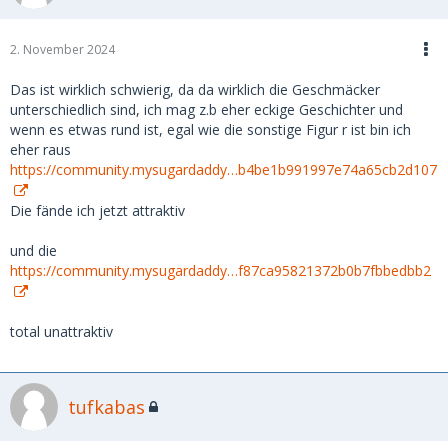
2. November 2024
Das ist wirklich schwierig, da da wirklich die Geschmäcker
unterschiedlich sind, ich mag z.b eher eckige Geschichter und
wenn es etwas rund ist, egal wie die sonstige Figur r ist bin ich
eher raus
https://community.mysugardaddy…b4be1b991997e74a65cb2d107
Die fände ich jetzt attraktiv
und die
https://community.mysugardaddy…f87ca95821372b0b7fbbedbb2
total unattraktiv
tufkabas