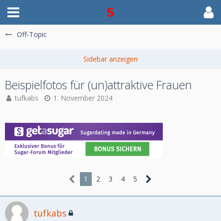
Off-Topic
Beispielfotos für (un)attraktive Frauen
tufkabs
1. November 2024
1
2
3
4
5
tufkabs