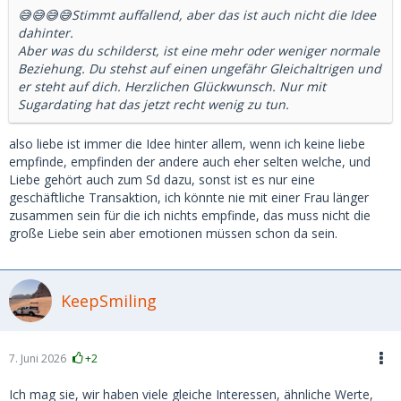
der Pflege verschwenden.
😅😅😅😅Stimmt auffallend, aber das ist auch nicht die Idee
Da muss man doch für sich selbst abwägen wie weit man
dahinter.
das möchte.
Aber was du schilderst, ist eine mehr oder weniger normale
Beziehung. Du stehst auf einen ungefähr Gleichaltrigen und
er steht auf dich. Herzlichen Glückwunsch. Nur mit
Sugardating hat das jetzt recht wenig zu tun.
also liebe ist immer die Idee hinter allem, wenn ich keine liebe
empfinde, empfinden der andere auch eher selten welche, und
Liebe gehört auch zum Sd dazu, sonst ist es nur eine
geschäftliche Transaktion, ich könnte nie mit einer Frau länger
zusammen sein für die ich nichts empfinde, das muss nicht die
große Liebe sein aber emotionen müssen schon da sein.
KeepSmiling
7. Juni 2026
+2
Ich mag sie, wir haben viele gleiche Interessen, ähnliche Werte,