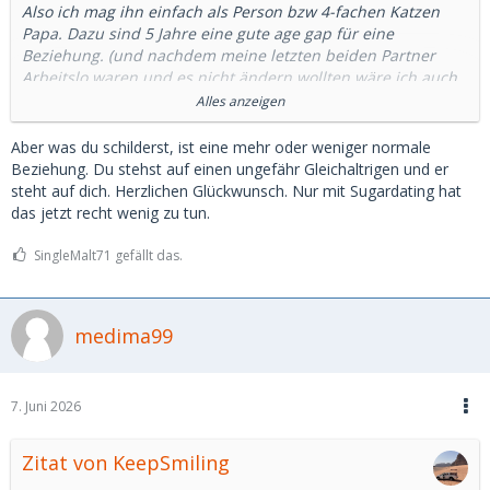
Also ich mag ihn einfach als Person bzw 4-fachen Katzen
Papa. Dazu sind 5 Jahre eine gute age gap für eine
Beziehung. (und nachdem meine letzten beiden Partner
Arbeitslo waren und es nicht ändern wollten wäre ich auch
mit einem Durchschnittlich verdienenden Mann mehr als
Alles anzeigen
glücklich. Auf der Seite war ich eigentlich nur um was neues
zu probieren)
Aber was du schilderst, ist eine mehr oder weniger normale
Beziehung. Du stehst auf einen ungefähr Gleichaltrigen und er
Bei einem 20 Jahre älteren weiß ich jedenfalls wir er mich
steht auf dich. Herzlichen Glückwunsch. Nur
mit Sugardating hat
sicherlich nicht mag weil ich so unglaublich "reif für mein
das jetzt recht wenig zu tun.
Alter" bin, sondern es eher am "unverbrauchten" Körper
undder Jugendlichen Naivität liegt. Genauso wie sich einige
SingleMalt71 gefällt das.
gerne mit einem Schmücken wie zb mit einer hübschen Uhr
(Der Vergleich ist tatsächlich öfters gefallen).
Weswegen da beide Parteien einfach nur ihre Vorteile raus
medima99
nehmen bis sich die Wege trennen : )
Ich denke da auch gerne an einen Herren der erzählt hatte
wie sein vorheriges SB nach 2 Jahren Gefühle entwickelt
7. Juni 2026
hatte, aber er keine Zukunft bei 27 Jahren age gap gesehen
hat. Laut ihm wären realistisch gesehen Kinder ja doch eher
Zitat von KeepSmiling
schwierig und sie würde später ihr jungen Jahre an ihm mit