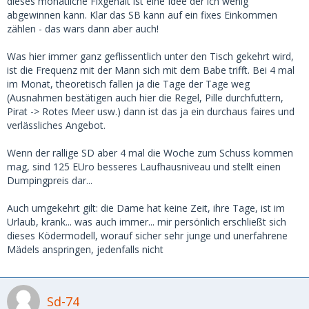
dieses monatliche Fixgehalt ist eine Idee der ich wenig
abgewinnen kann. Klar das SB kann auf ein fixes Einkommen
zählen - das wars dann aber auch!
Was hier immer ganz geflissentlich unter den Tisch gekehrt wird,
ist die Frequenz mit der Mann sich mit dem Babe trifft. Bei 4 mal
im Monat, theoretisch fallen ja die Tage der Tage weg
(Ausnahmen bestätigen auch hier die Regel, Pille durchfuttern,
Pirat -> Rotes Meer usw.) dann ist das ja ein durchaus faires und
verlässliches Angebot.
Wenn der rallige SD aber 4 mal die Woche zum Schuss kommen
mag, sind 125 EUro besseres Laufhausniveau und stellt einen
Dumpingpreis dar...
Auch umgekehrt gilt: die Dame hat keine Zeit, ihre Tage, ist im
Urlaub, krank... was auch immer... mir persönlich erschließt sich
dieses Ködermodell, worauf sicher sehr junge und unerfahrene
Mädels anspringen, jedenfalls nicht
Sd-74