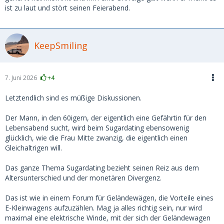
fitten Vater für meine zukünftigen Kinder - da merke ich es
ist zu laut und stört seinen Feierabend.
jedenfalls selbst wie groß der Unterschied sein kann, wenn
ich meine Kindheit mit der von meinen 10 Jahre jüngeren
Bruder Vergleiche)
KeepSmiling
7. Juni 2026
+4
Letztendlich sind es müßige Diskussionen.
Der Mann, in den 60igern, der eigentlich eine Gefährtin für den
Lebensabend sucht, wird beim Sugardating ebensowenig
glücklich, wie die Frau Mitte zwanzig, die eigentlich einen
Gleichaltrigen will.
Das ganze Thema Sugardating bezieht seinen Reiz aus dem
Altersunterschied und der monetären Divergenz.
Das ist wie in einem Forum für Geländewägen, die Vorteile eines
E-Kleinwagens aufzuzählen. Mag ja alles richtig sein, nur wird
maximal eine elektrische Winde, mit der sich der Geländewagen