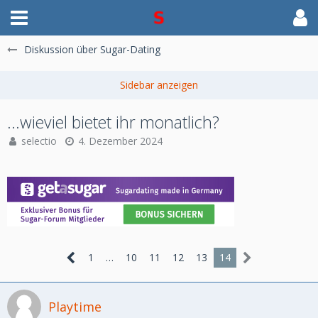
Diskussion über Sugar-Dating
...wieviel bietet ihr monatlich?
selectio
4. Dezember 2024
1
…
10
11
12
13
14
Playtime