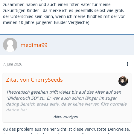
zusammen haben und auch einen fitten Vater für meine
zukünftigen Kinder - da merke ich es jedenfalls selbst wie groß
der Unterschied sein kann, wenn ich meine Kindheit mit der von
meinen 10 Jahre jüngeren Bruder Vergleiche)
medima99
7. Juni 2026
Zitat von CherrySeeds
Theoretisch gesehen trifft vieles bis auf das Alter auf den
"Bilderbuch SD" zu. Er war auch schon länger im sugar
dating Bereich etwas aktiv, da er keine Nerven fürs normale
dating hat.
Alles anzeigen
Mit dem romantischen Teil hätte ich weniger gerechnet,
aber ich hab nichts dagegen wenn er mich deswegen umso
du das problem aus meiner Sicht ist diese verkrustete Denkweise,
mehr verwöhnen will.