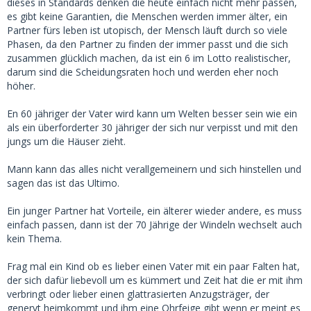
dieses in Standards denken die heute einfach nicht mehr passen,
Ich muss an der Stelle auch anmerken. Ich bin noch etwas
es gibt keine Garantien, die Menschen werden immer älter, ein
grummelig wegen zwei anderen Herren mit denen es
Partner fürs leben ist utopisch, der Mensch läuft durch so viele
vorletzten Monat etwas unschön auseinander ging.
Phasen, da den Partner zu finden der immer passt und die sich
Der eine hatte mir auch deutlich gesagt wie ich nach
zusammen glücklich machen, da ist ein 6 im Lotto realistischer,
meinem 24ten Geburtstag zu alt für ihn bin und er
darum sind die Scheidungsraten hoch und werden eher noch
eigentlich schon jüngere Frauen bevorzugt. Tat etwas weh
höher.
nachdem man mehrmals miteinander geschlafen hatte und
man fühlt sich deswegen umso benutzter.
En 60 jähriger der Vater wird kann um Welten besser sein wie ein
als ein überforderter 30 jähriger der sich nur verpisst und mit den
jungs um die Häuser zieht.
Und romantische Beziehungen mit dem Altersunterschied
verteufel ich nicht direkt. Die Frau von dem besten Freund
Mann kann das alles nicht verallgemeinern und sich hinstellen und
meiner Mutti ist ja auch glaube ich so 20/30 Jahre jünger.
sagen das ist das Ultimo.
Die beiden passen gut zusammen, aber scherzen auch
regelmäßig wie sie regelmäßig seinen Rücken einrenkt und
Ein junger Partner hat Vorteile, ein älterer wieder andere, es muss
schauen muss ob er wirklich alle Medikamente nimmt.
einfach passen, dann ist der 70 Jährige der Windeln wechselt auch
Solche Sachen könnten nunmal auf einen zukommen wenn
kein Thema.
man der jüngere Part ist und es sollte einem schon Bewusst
sein. (auch wenn da der Spruch von Freunden kommen
Frag mal ein Kind ob es lieber einen Vater mit ein paar Falten hat,
würde a la "dann ist man länger eine reiche Witwe, kann ja
der sich dafür liebevoll um es kümmert und Zeit hat die er mit ihm
auch schön sein". Finde ich eher bitter, wenn ich liebe
verbringt oder lieber einen glattrasierten Anzugsträger, der
möchte ich auch viel Zeit zusammen haben und auch einen
genervt heimkommt und ihm eine Ohrfeige gibt wenn er meint es