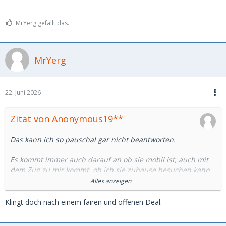
MrYerg gefällt das.
MrYerg
22. Juni 2026
Zitat von Anonymous19**
Das kann ich so pauschal gar nicht beantworten.
Es kommt immer auch darauf an ob sie mobil ist, auch mit
dem Zug zu mir kommt, ob ich sie zuhause besuchen kann
oder ob es bei jedem Treffen ein Hotel sein muss.
Alles anzeigen
Da werden aus 1.000 € Tg eben locker mal 2.000 €
Klingt doch nach einem fairen und offenen Deal.
Ausgaben.