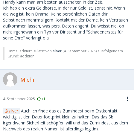
Handy kann man am besten ausschalten in der Zeit.
Und dann die kleinen Unachtsamkeiten, Handybildschirm
Ich hab ein extra Geldbörse, in der nur Geld ist, sonst nix. Wenn
nicht gesperrt, Portmonaie offen liegen lassen, etc.
die weg ist, kein Drama. Keine persönlichen Daten drin.
Selbst nach mehrmaligem Kontakt mit der Dame, kein Vertrauen
Also nicht falsch verstehen, ich schlafe nachts gut, auch mit
aufkommen lassen, was pers. Daten angeht. Du weisst nie, ob
einer "fremden" Frau neben mir. Aber die Gefahren lauern
nicht irgendwann ein Typ vor Dir steht und "Schadenersatz für
meiner Meinung nach im direkten Kontakt.
seine Ehre" verlangt o.ä....
Einmal editiert, zuletzt von
silver
(
4. September 2025
) aus folgendem
Grund: addition
Michi
4. September 2025
+1
silver
Auch ich finde das es Zumindest beim Erstkontakt
wichtig ist den Datenfootprint klein zu halten. Das das Sb
irgendwann Sicherheit schöpfen will und das Zumindest aus dem
Nachweis des realen Namen ist allerdings legitim.