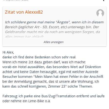
Zitat von Alexxx82
Ich schildere gerne mal meine "Ängste", wenn ich in diesem
Bereich (jeglicher Art - SD, Escort, etc) unterwegs bin. Der
Geldtransfer macht mir da noch am wenigsten Sorgen, da
alles immer bar abläuft.
Alles anzeigen
Mehr Sorgen macht mir das Buchen eines Hotelzimmers.
Das kann ich zwar noch problemlos online reservieren, aber
Hi Alex,
die Schlüsselkarte muss ich in der Regel persönlich
danke ich find deine Bedenken schon sehr real.
abholen. Und da bedarf es ein bisschen Planung, sodass die
Wenn ich meine 2ct dazu geben darf, was ich mache:
Dame nicht direkt neben mir steht. Letztlich bleibt mein
vorab ein Hotel auswählen, das besonders Wert auf Diskretion
Name dennoch unwiderbringlich mit dem Datum und der
achtet und keine Daten herausgibt, egal mit welcher Ausrede
Zimmernummer in den Büchern des Hotels verknüpft.
Besucher kommen "Mein Mann hat einen Fehler in der Anschrift
Ich geb auch nie meinen echten Namen an.
bei der Anmeldung gemacht, das st unsere alte Wohnung, ich
Und seinen Ausweis muss man nicht vorzeigen!
kann das schnell korrigieren, Zimmer 23" solche Themen.
Sorgen macht mir auch, wo ich mein Fahrzeug parke. Auch
Fahrzeug: ich parke eine Bus/Zug/Tramstation entfernt und laufe
hier gibt es eine eindeutige Kennung, die im worst-case auf
oder nehme ein Lime-Bike o.ä.
mich zurückführt.