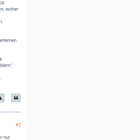
 SB
en, woher
n.
erlernen
te
oblem".
.
#2
r nur