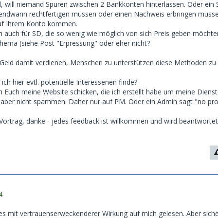
 will niemand Spuren zwischen 2 Bankkonten hinterlassen. Oder ein
rgendwann rechtfertigen müssen oder einen Nachweis erbringen müss
auf Ihrem Konto kommen.
ch auch für SD, die so wenig wie möglich von sich Preis geben möchte
 Thema (siehe Post "Erpressung" oder eher nicht?
 Geld damit verdienen, Menschen zu unterstützen diese Methoden zu 
ich hier evtl. potentielle Interessenen finde?
ch Euch meine Website schicken, die ich erstellt habe um meine Diens
er aber nicht spammen. Daher nur auf PM. Oder ein Admin sagt "no pr
 Vortrag, danke - jedes feedback ist willkommen und wird beantwortet
4
es mit vertrauenserweckenderer Wirkung auf mich gelesen. Aber siche