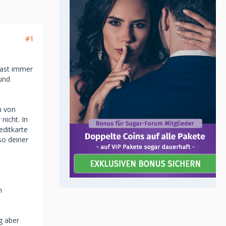
#1
fast immer
 und
n von
nicht. In
editkarte
so deiner
m
g aber