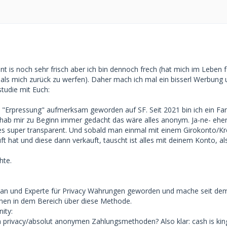
nt is noch sehr frisch aber ich bin dennoch frech (hat mich im Leben 
 als mich zurück zu werfen). Daher mach ich mal ein bisserl Werbung
studie mit Euch:
t "Erpressung" aufmerksam geworden auf SF. Seit 2021 bin ich ein Fa
 hab mir zu Beginn immer gedacht das wäre alles anonym. Ja-ne- eher 
lles super transparent. Und sobald man einmal mit einem Girokonto/Kr
ft hat und diese dann verkauft, tauscht ist alles mit deinem Konto, al
hte.
 Fan und Experte für Privacy Währungen geworden und mache seit de
nen in dem Bereich über diese Methode.
ity:
an privacy/absolut anonymen Zahlungsmethoden? Also klar: cash is kin