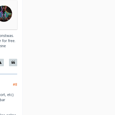
onstwas.
 for free.
eine
#8
ort, etc)
bar