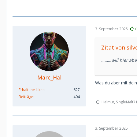
3. September 2025
+
Zitat von silv
………will hier ab
Marc_Hal
Was du aber mit dein
Erhaltene Likes
627
Beiträge
404
Helmut, SingleMalt71
3. September 2025