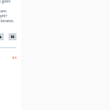
n gutes
kann.
geht?
 beraten,
#4