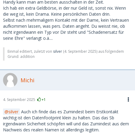
Handy kann man am besten ausschalten in der Zeit.
Und dann die kleinen Unachtsamkeiten, Handybildschirm
Ich hab ein extra Geldbörse, in der nur Geld ist, sonst nix. Wenn
nicht gesperrt, Portmonaie offen liegen lassen, etc.
die weg ist, kein Drama. Keine persönlichen Daten drin.
Selbst nach mehrmaligem Kontakt mit der Dame, kein Vertrauen
Also nicht falsch verstehen, ich schlafe nachts gut, auch mit
aufkommen lassen, was pers. Daten angeht. Du weisst nie, ob
einer "fremden" Frau neben mir. Aber die Gefahren lauern
nicht irgendwann ein Typ vor Dir steht und "Schadenersatz für
meiner Meinung nach im direkten Kontakt.
seine Ehre" verlangt o.ä....
Einmal editiert, zuletzt von
silver
(
4. September 2025
) aus folgendem
Grund: addition
Michi
4. September 2025
+1
silver
Auch ich finde das es Zumindest beim Erstkontakt
wichtig ist den Datenfootprint klein zu halten. Das das Sb
irgendwann Sicherheit schöpfen will und das Zumindest aus dem
Nachweis des realen Namen ist allerdings legitim.