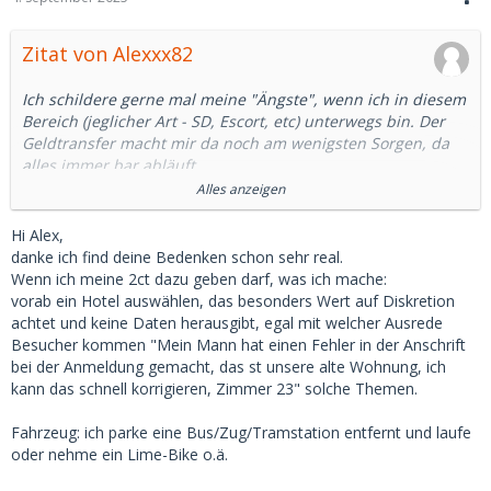
Zitat von Alexxx82
Ich schildere gerne mal meine "Ängste", wenn ich in diesem
Bereich (jeglicher Art - SD, Escort, etc) unterwegs bin. Der
Geldtransfer macht mir da noch am wenigsten Sorgen, da
alles immer bar abläuft.
Alles anzeigen
Mehr Sorgen macht mir das Buchen eines Hotelzimmers.
Das kann ich zwar noch problemlos online reservieren, aber
Hi Alex,
die Schlüsselkarte muss ich in der Regel persönlich
danke ich find deine Bedenken schon sehr real.
abholen. Und da bedarf es ein bisschen Planung, sodass die
Wenn ich meine 2ct dazu geben darf, was ich mache:
Dame nicht direkt neben mir steht. Letztlich bleibt mein
vorab ein Hotel auswählen, das besonders Wert auf Diskretion
Name dennoch unwiderbringlich mit dem Datum und der
achtet und keine Daten herausgibt, egal mit welcher Ausrede
Zimmernummer in den Büchern des Hotels verknüpft.
Besucher kommen "Mein Mann hat einen Fehler in der Anschrift
Ich geb auch nie meinen echten Namen an.
bei der Anmeldung gemacht, das st unsere alte Wohnung, ich
Und seinen Ausweis muss man nicht vorzeigen!
kann das schnell korrigieren, Zimmer 23" solche Themen.
Sorgen macht mir auch, wo ich mein Fahrzeug parke. Auch
Fahrzeug: ich parke eine Bus/Zug/Tramstation entfernt und laufe
hier gibt es eine eindeutige Kennung, die im worst-case auf
oder nehme ein Lime-Bike o.ä.
mich zurückführt.