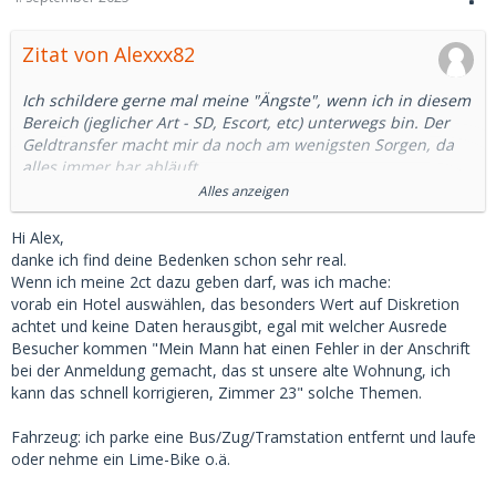
Zitat von Alexxx82
Ich schildere gerne mal meine "Ängste", wenn ich in diesem
Bereich (jeglicher Art - SD, Escort, etc) unterwegs bin. Der
Geldtransfer macht mir da noch am wenigsten Sorgen, da
alles immer bar abläuft.
Alles anzeigen
Mehr Sorgen macht mir das Buchen eines Hotelzimmers.
Das kann ich zwar noch problemlos online reservieren, aber
Hi Alex,
die Schlüsselkarte muss ich in der Regel persönlich
danke ich find deine Bedenken schon sehr real.
abholen. Und da bedarf es ein bisschen Planung, sodass die
Wenn ich meine 2ct dazu geben darf, was ich mache:
Dame nicht direkt neben mir steht. Letztlich bleibt mein
vorab ein Hotel auswählen, das besonders Wert auf Diskretion
Name dennoch unwiderbringlich mit dem Datum und der
achtet und keine Daten herausgibt, egal mit welcher Ausrede
Zimmernummer in den Büchern des Hotels verknüpft.
Besucher kommen "Mein Mann hat einen Fehler in der Anschrift
Ich geb auch nie meinen echten Namen an.
bei der Anmeldung gemacht, das st unsere alte Wohnung, ich
Und seinen Ausweis muss man nicht vorzeigen!
kann das schnell korrigieren, Zimmer 23" solche Themen.
Sorgen macht mir auch, wo ich mein Fahrzeug parke. Auch
Fahrzeug: ich parke eine Bus/Zug/Tramstation entfernt und laufe
hier gibt es eine eindeutige Kennung, die im worst-case auf
oder nehme ein Lime-Bike o.ä.
mich zurückführt.