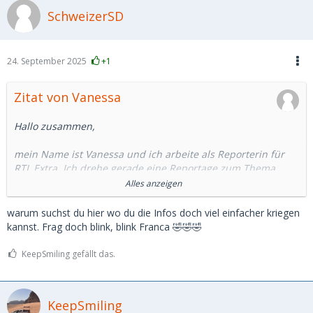
SchweizerSD
24. September 2025
+1
Zitat von Vanessa
Hallo zusammen,
mein Name ist Vanessa und ich arbeite als Reporterin für
RTL Extra. Ich drehe gerade eine Reportage zum Thema
Sugar Dating und bin noch auf der Suche nach Sugar Babes,
Alles anzeigen
die mir ein bisschen von ihren Erfahrungen erzählen
möchten
Alles wäre nach Wunsch auch anonym möglich
warum suchst du hier wo du die Infos doch viel einfacher kriegen
und wir würden natürlich auch eine
kannst. Frag doch blink, blink Franca 🤣🤣🤣
Aufwandsentschädigung bezahlen.
KeepSmiling gefällt das.
Falls du Interesse hast, schreibe mir gerne eine Mail an
vanessa.deubel@rtl.de
. Dann können wir gerne in Ruhe
über Details sprechen.
KeepSmiling
Ich freu mich auf eure Antworten,