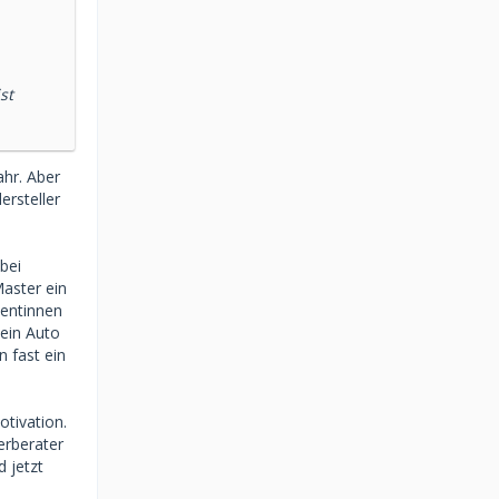
st
ahr. Aber
ersteller
bei
aster ein
dentinnen
 ein Auto
n fast ein
otivation.
erberater
 jetzt