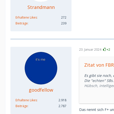
Strandmann
Erhaltene Likes
272
Beiträge
239
23. Januar 2024
+2
Zitat von FB
Es gibt sie noch, 
Die "echten" SBs.
Hübsch, intellige
goodfellow
...die einen SD s
Erhaltene Likes
2.918
kennt).
Der SD führt, leh
Beiträge
2.787
Das nennt sich F+ un
Weiterkommen, lä