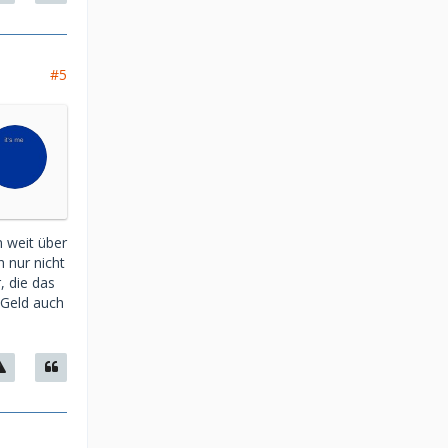
#5
n weit über
h nur nicht
, die das
 Geld auch