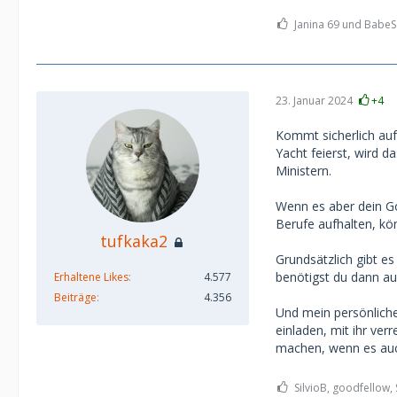
wo sie wiederrum
Kreisen, Austellu
Janina 69 und BabeSa
Abwechselung in 
Restaurant), Kino,
Natürlich "schen
was".
23. Januar 2024
+4
Aber (!!!):
Kommt sicherlich auf
- Kein TG
Yacht feierst, wird d
- Keine festen, v
Ministern.
- Kein "Abziehen
ihm zum Tierarzt.
Wenn es aber dein Gol
- Keine Dramas u
Berufe aufhalten, kön
tufkaka2
...es kann auch 
Grundsätzlich gibt e
(Immer mit der nö
benötigst du dann au
Erhaltene Likes
4.577
Beiträge
4.356
Er hat sowas sch
Und mein persönliche
Wer mag bericht
einladen, mit ihr ver
(Ich später, wenn
machen, wenn es auc
SilvioB, goodfellow,