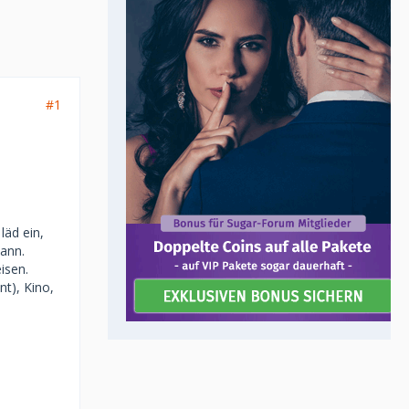
#1
läd ein,
ann.
isen.
t), Kino,