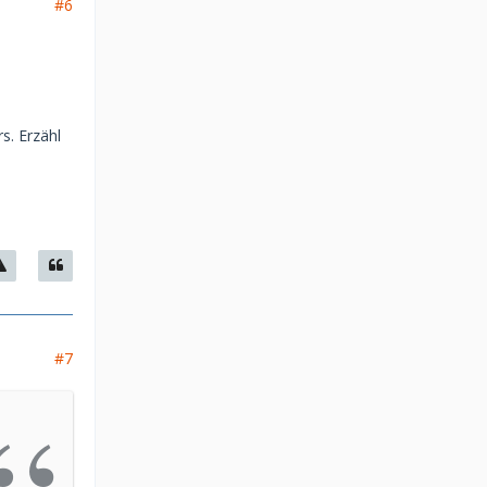
#6
s. Erzähl
#7