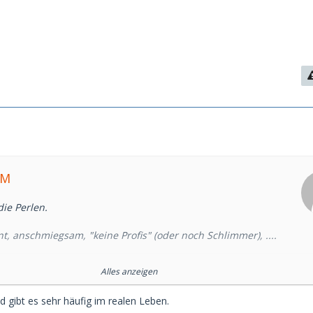
RM
die Perlen.
nt, anschmiegsam, "keine Profis" (oder noch Schlimmer), ....
uchen, der alten, der klas. Art (wie man es aus den SW-Filmen
Alles anzeigen
rt, ermöglich persönliches, studentisches und berufliches
d gibt es sehr häufig im realen Leben.
d ein, nimmt das SG zu interessanten Veranstaltungen mit