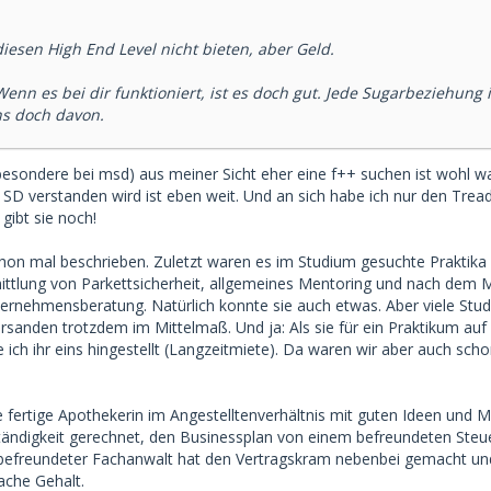
iesen High End Level nicht bieten, aber Geld.
enn es bei dir funktioniert, ist es doch gut. Jede Sugarbeziehung i
ns doch davon.
besondere bei msd) aus meiner Sicht eher eine f++ suchen ist wohl w
SD verstanden wird ist eben weit. Und an sich habe ich nur den Tread
 gibt sie noch!
hon mal beschrieben. Zuletzt waren es im Studium gesuchte Praktika 
ttlung von Parkettsicherheit, allgemeines Mentoring und nach dem M
ternehmensberatung. Natürlich konnte sie auch etwas. Aber viele Stu
sanden trotzdem im Mittelmaß. Und ja: Als sie für ein Praktikum auf
ch ihr eins hingestellt (Langzeitmiete). Da waren wir aber auch scho
 fertige Apothekerin im Angestelltenverhältnis mit guten Ideen und M
ständigkeit gerechnet, den Businessplan von einem befreundeten Steu
n befreundeter Fachanwalt hat den Vertragskram nebenbei gemacht und
fache Gehalt.