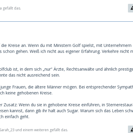
 Kontakte knüpfen kann. Ermöglicht ihr Zugang zu gehobenen
ngen, Treffen, pp. ...natürlich auch Reisen. Sorgt für
 gefällt das.
ihrem Leben. Geht mit ihr Essen (vom Grill zum Sterne-
 pp. ...
kt er ihr auch mal hin und wieder was" oder "zahlt auch mal
 die Kreise an. Wenn du mit Ministern Golf spielst, mit Unternehmern
as schon gehen. Weiß ich nicht aus eigener Erfahrung. Verkehre nicht m
erpflichteten Zahlungen
" durch das SG (...mein Hamster ist schwanger, ich muss mit
.. - genau so schon erlebt -)
fclub ist, in dem sich „nur“ Ärzte, Rechtsanwälte und ähnlich prestig
nd Co.
nte das nicht ausreichend sein.
eine Freundin daraus werden...
s junge Frauen, die ältere Männer mögen. Bei entsprechender Sympat
tigen Vorsicht)
ch keine gehobenen Kreise.
onmal erlebt?
r Zusatz: Wenn du sie in gehobene Kreise einführen, in Sternerestaur
en?
reisen kannst, dann gib ihr halt auch Sugar.
Warum sich das Leben sch
 ich Zeit und Muse dazu habe...)
h einfach geht.
 Sarah_23 und einem weiteren gefällt das.