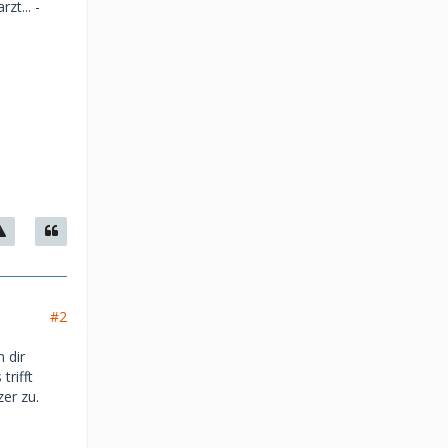
zt... -
#2
 dir
trifft
er zu.