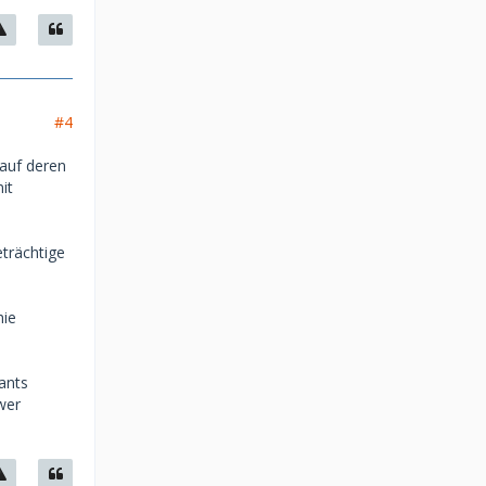
#4
 auf deren
it
eträchtige
hie
ants
wer