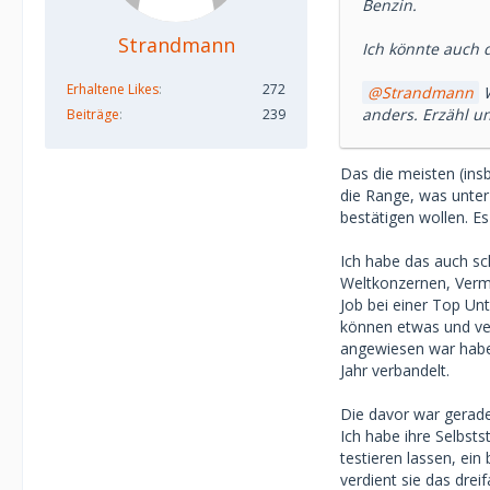
Benzin.
Strandmann
Ich könnte auch d
Erhaltene Likes
272
Strandmann
W
anders. Erzähl u
Beiträge
239
Das die meisten (ins
die Range, was unter 
bestätigen wollen. Es
Ich habe das auch sc
Weltkonzernen, Vermi
Job bei einer Top Un
können etwas und ver
angewiesen war habe i
Jahr verbandelt.
Die davor war gerade
Ich habe ihre Selbst
testieren lassen, ei
verdient sie das drei