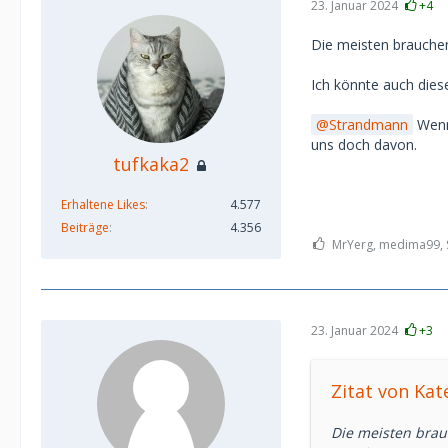
23. Januar 2024
+4
Die meisten brauchen
Ich könnte auch diese
Strandmann
Wenn 
uns doch davon.
tufkaka2
Erhaltene Likes
4.577
Beiträge
4.356
MrYerg, medima99, S
23. Januar 2024
+3
Zitat von Kat
Die meisten brauc