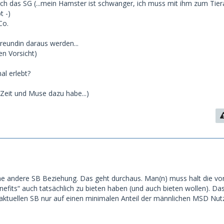
ch das SG (...mein Hamster ist schwanger, ich muss mit ihm zum Tierar
t -)
Co.
Freundin daraus werden...
en Vorsicht)
l erlebt?
 Zeit und Muse dazu habe...)
ine andere SB Beziehung. Das geht durchaus. Man(n) muss halt die von
its“ auch tatsächlich zu bieten haben (und auch bieten wollen). Das 
aktuellen SB nur auf einen minimalen Anteil der männlichen MSD Nutz