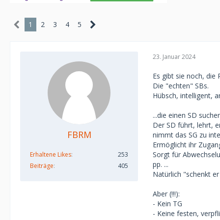
1
2
3
4
5
23. Januar 2024
Es gibt sie noch, die 
Die "echten" SBs.
Hübsch, intelligent, 
...die einen SD suche
Der SD führt, lehrt,
FBRM
nimmt das SG zu int
Ermöglicht ihr Zugang
Sorgt für Abwechselu
Erhaltene Likes
253
pp. ...
Beiträge
405
Natürlich "schenkt e
Aber (!!!):
- Kein TG
- Keine festen, verpf