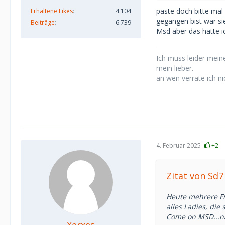
paste doch bitte mal
Erhaltene Likes
4.104
gegangen bist war sie
Beiträge
6.739
Msd aber das hatte ic
Ich muss leider meine
mein lieber.
an wen verrate ich ni
4. Februar 2025
+2
Zitat von Sd7
Heute mehrere Fr
alles Ladies, die
Come on MSD...nä