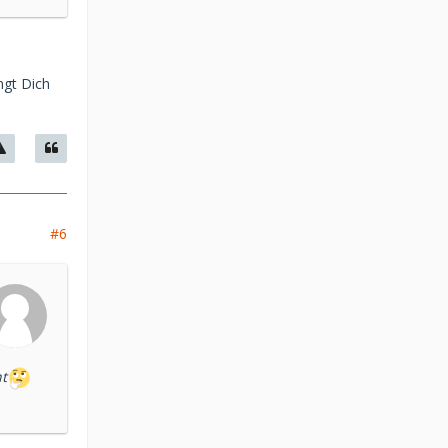
ngt Dich
#6
ht