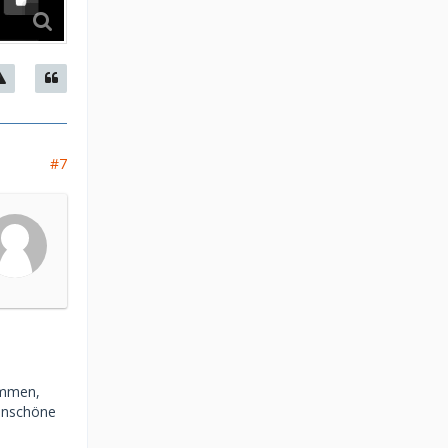
#7
ommen,
 Unschöne