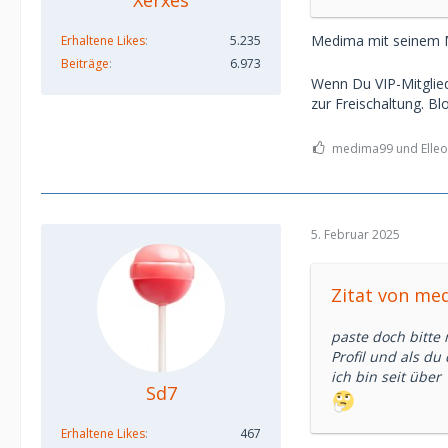
Xerxes
Medima mit seinem MS
Erhaltene Likes
5.235
Beiträge
6.973
Wenn Du VIP-Mitglied
zur Freischaltung. Blo
medima99 und Elleon
5. Februar 2025
Zitat von me
paste doch bitte
Profil und als du
ich bin seit über
Sd7
Erhaltene Likes
467