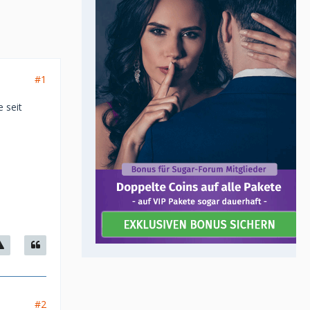
#1
 seit
#2