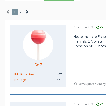
1
2
4. Februar 2025
+5
Heute mehrere Freisc
mehr als 2 Monaten ni
Come on MSD...nächs
Sd7
Erhaltene Likes
467
Beiträge
471
loveexplorer, Anony
4. Februar 2025
+2