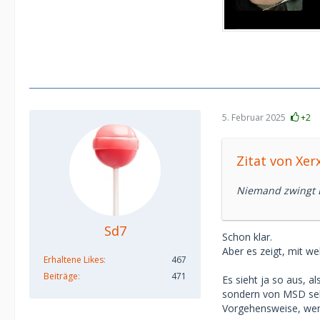
5. Februar 2025
+2
Zitat von Xer
Niemand zwingt Di
Sd7
Schon klar.
Aber es zeigt, mit w
Erhaltene Likes
467
Beiträge
471
Es sieht ja so aus, 
sondern von MSD selb
Vorgehensweise, wenn