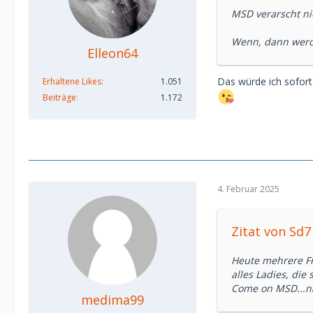
MSD verarscht n
Wenn, dann werd
Elleon64
Das würde ich sofort
Erhaltene Likes
1.051
Beiträge
1.172
4. Februar 2025
Zitat von Sd7
Heute mehrere Fr
alles Ladies, die
Come on MSD...nä
medima99