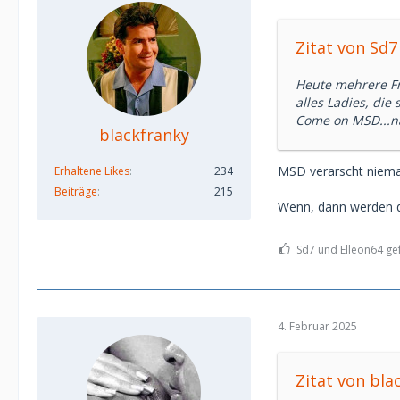
Zitat von Sd7
Heute mehrere Fr
alles Ladies, die
Come on MSD...nä
blackfranky
MSD verarscht niem
Erhaltene Likes
234
Beiträge
215
Wenn, dann werden 
Sd7 und Elleon64 gef
4. Februar 2025
Zitat von bla