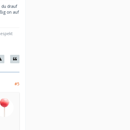
 du drauf
ßig on auf
Respekt
#5