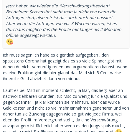
Jetzt haben wir wieder die "Verschwörungstheorien"
Bei deinem Screenshot sieht man ja nicht von wann die
Anfragen sind, also mir ist das auch noch nie passiert.
Aber wenn die Anfragen von vor 3 Wochen waren, ist es
durchaus möglich das die Profile mit länger als 2 Monaten
offline angezeigt werden.
ich muss sagen ich habe es eigentlich aufgegeben , den
spätestens Corona hat gezeigt das es so viele Spinner gibt mit
denen du nicht vernünftig reden und argumentieren kannst, wenn
es eine Fraktion gibt die hier glaubt das Msd sich 5 Cent weise
ihnen ihr Geld abziehet dann von mir aus.
Läuft es bei Msd im moment schlecht, ja klar, das liegt aber an
nachvollziehbaren Gründen, tut Msd zu wenig für die Qualität und
gegen Scanner , ja klar könnten sie mehr tun, aber das würde
Geld kosten und nicht so viel mehr einnahmen generieren und von
daher tun sie Zuwenig dagegen wie so gut wie jede Firma, weil
eben der Profit im Vordergrund steht, da eine Verschwörung
anzuprangern ist lächerlich aber wenn es den Jungs spaß macht,
es sind ja meist Profile wo man so was durchaus erwartet