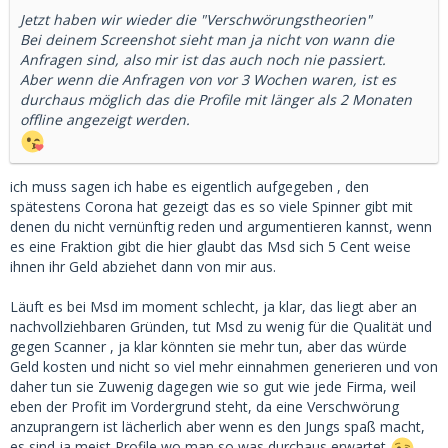
Jetzt haben wir wieder die "Verschwörungstheorien"
Bei deinem Screenshot sieht man ja nicht von wann die
Anfragen sind, also mir ist das auch noch nie passiert.
Aber wenn die Anfragen von vor 3 Wochen waren, ist es
durchaus möglich das die Profile mit länger als 2 Monaten
offline angezeigt werden.
ich muss sagen ich habe es eigentlich aufgegeben , den
spätestens Corona hat gezeigt das es so viele Spinner gibt mit
denen du nicht vernünftig reden und argumentieren kannst, wenn
es eine Fraktion gibt die hier glaubt das Msd sich 5 Cent weise
ihnen ihr Geld abziehet dann von mir aus.
Läuft es bei Msd im moment schlecht, ja klar, das liegt aber an
nachvollziehbaren Gründen, tut Msd zu wenig für die Qualität und
gegen Scanner , ja klar könnten sie mehr tun, aber das würde
Geld kosten und nicht so viel mehr einnahmen generieren und von
daher tun sie Zuwenig dagegen wie so gut wie jede Firma, weil
eben der Profit im Vordergrund steht, da eine Verschwörung
anzuprangern ist lächerlich aber wenn es den Jungs spaß macht,
es sind ja meist Profile wo man so was durchaus erwartet