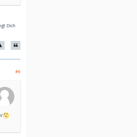
ngt Dich
#6
ht