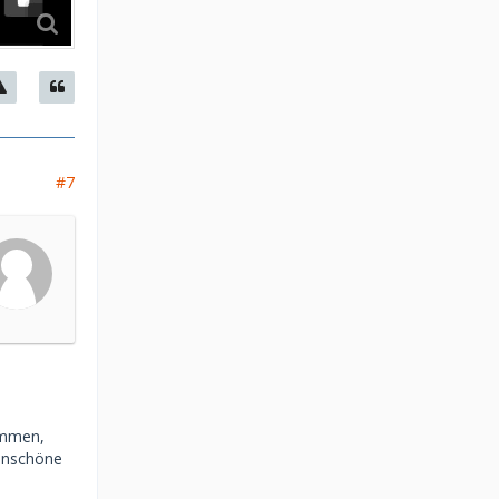
#7
ommen,
 Unschöne