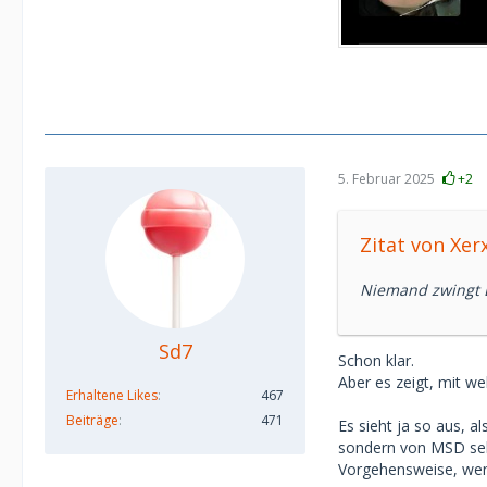
5. Februar 2025
+2
Zitat von Xer
Niemand zwingt Di
Sd7
Schon klar.
Aber es zeigt, mit w
Erhaltene Likes
467
Beiträge
471
Es sieht ja so aus, 
sondern von MSD selb
Vorgehensweise, wenn