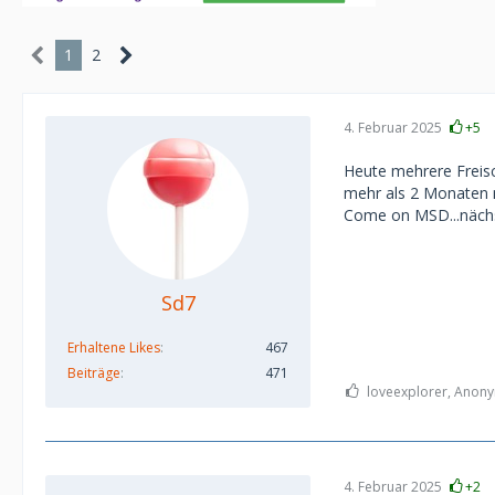
1
2
4. Februar 2025
+5
Heute mehrere Freisc
mehr als 2 Monaten ni
Come on MSD...nächs
Sd7
Erhaltene Likes
467
Beiträge
471
loveexplorer, Anony
4. Februar 2025
+2