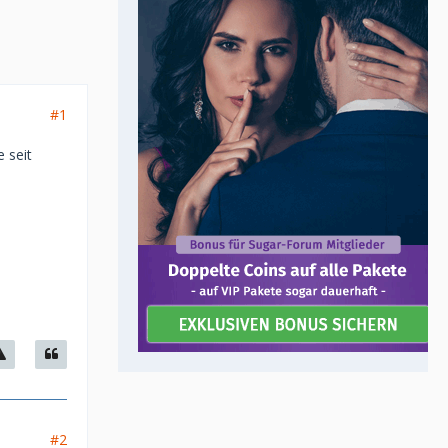
#1
 seit
#2