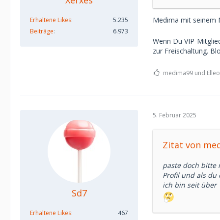
Xerxes
Medima mit seinem MS
Erhaltene Likes
5.235
Beiträge
6.973
Wenn Du VIP-Mitglied
zur Freischaltung. Blo
medima99 und Elleon
5. Februar 2025
Zitat von me
paste doch bitte
Profil und als du
ich bin seit über
Sd7
Erhaltene Likes
467