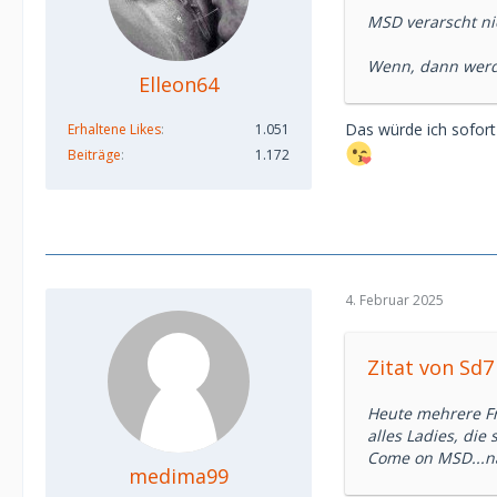
MSD verarscht n
Wenn, dann werd
Elleon64
Das würde ich sofort
Erhaltene Likes
1.051
Beiträge
1.172
4. Februar 2025
Zitat von Sd7
Heute mehrere Fr
alles Ladies, die
Come on MSD...nä
medima99