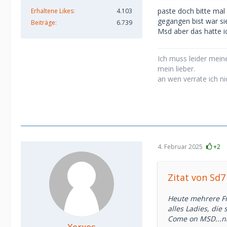
paste doch bitte mal
Erhaltene Likes
4.103
gegangen bist war sie
Beiträge
6.739
Msd aber das hatte ic
Ich muss leider meine
mein lieber.
an wen verrate ich ni
4. Februar 2025
+2
Zitat von Sd7
Heute mehrere Fr
alles Ladies, die
Come on MSD...nä