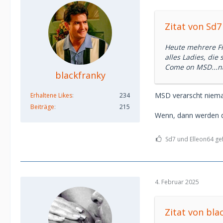
Zitat von Sd7
Heute mehrere Fr
alles Ladies, die
Come on MSD...nä
blackfranky
MSD verarscht niem
Erhaltene Likes
234
Beiträge
215
Wenn, dann werden 
Sd7 und Elleon64 gef
4. Februar 2025
Zitat von bla