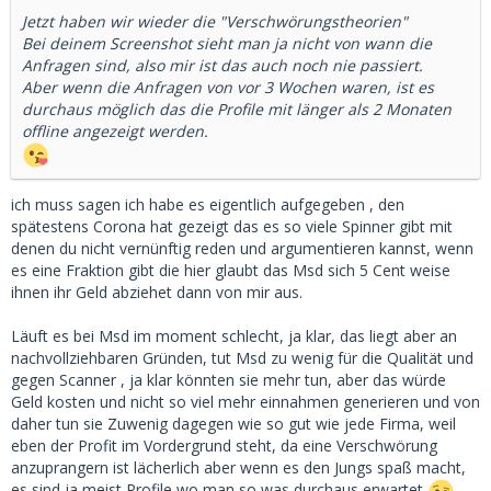
Jetzt haben wir wieder die "Verschwörungstheorien"
Bei deinem Screenshot sieht man ja nicht von wann die
Anfragen sind, also mir ist das auch noch nie passiert.
Aber wenn die Anfragen von vor 3 Wochen waren, ist es
durchaus möglich das die Profile mit länger als 2 Monaten
offline angezeigt werden.
ich muss sagen ich habe es eigentlich aufgegeben , den
spätestens Corona hat gezeigt das es so viele Spinner gibt mit
denen du nicht vernünftig reden und argumentieren kannst, wenn
es eine Fraktion gibt die hier glaubt das Msd sich 5 Cent weise
ihnen ihr Geld abziehet dann von mir aus.
Läuft es bei Msd im moment schlecht, ja klar, das liegt aber an
nachvollziehbaren Gründen, tut Msd zu wenig für die Qualität und
gegen Scanner , ja klar könnten sie mehr tun, aber das würde
Geld kosten und nicht so viel mehr einnahmen generieren und von
daher tun sie Zuwenig dagegen wie so gut wie jede Firma, weil
eben der Profit im Vordergrund steht, da eine Verschwörung
anzuprangern ist lächerlich aber wenn es den Jungs spaß macht,
es sind ja meist Profile wo man so was durchaus erwartet