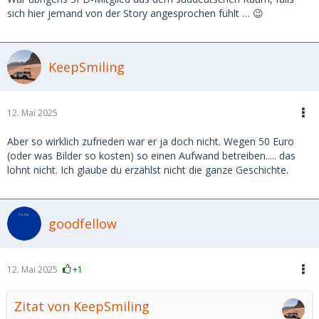
Von den Kosten für Deine Freundin wollen wir mal gar nicht
sich hier jemand von der Story angesprochen fühlt … 😉
sprechen....
imho keine gute Idee das so zu machen.
KeepSmiling
12. Mai 2025
Aber so wirklich zufrieden war er ja doch nicht. Wegen 50 Euro
(oder was Bilder so kosten) so einen Aufwand betreiben..... das
lohnt nicht. Ich glaube du erzählst nicht die ganze Geschichte.
In ihrem Fall war der Typ kein Unbekannter – ein
goodfellow
Lokalpolitiker, der mit dicken Beträgen
(angeblich 5.000 € pro Tag) gewunken hat. Das
12. Mai 2025
+1
roch sofort nach Scam. Zwar hat er die Medien
bezahlt – aber der Trick war die Rückforderung.
Zitat von KeepSmiling