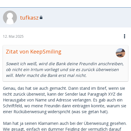
1. Er will sein Geld zurück (warum auch immer und wir
wissen ja auch nicht wieviel es war)
da sie nicht zurügezahlt hat dann :
tufkasz
2. Er will (egal aus welcher Motivation) die Sache evtl.
juristisch weiter verfolgen, wozu er ihre Adresse braucht.
12. Mai 2025
3. Er will ihr möglicherweise Schaden zufügen und dazu die
Adresse haben. Das ist meiner Meinung nach das
Zitat von KeepSmiling
Unwahrscheinlichste und pure Spekulation.
Soweit ich weiß, wird die Bank deine Freundin anschreiben,
Jemand mit einem öffentlichen Amt ist auf seine Reputation
ob nicht ein Irrtum vorliegt und sie es zurück überweisen
bedacht und wird sich nicht wegen einer solchen Sache in
will. Mehr macht die Bank erst mal nicht.
den strafbaren Bereich begeben, zudem die Verbindung zu
ihm ganz leicht herzuleiten ist. Anders wäre es, wenn es
sich bei dem "Kunden" um ein NoNo oder schlimmer noch,
Genau, das hat sie auch gemacht. Dann stand im Brief, wenn sie
jemandem mit zwielichtigen Ruf, um es mal vorsichtig zu
nicht zurück überweist, kann der Sender laut Paragraph XYZ die
sagen, handeln würde.
Herausgabe von Name und Adresse verlangen. Es gab auch ein
Schriftfeld, wo meine Freundin dann eintragen konnte, warum sie
einer Rücküberweisung widerspricht (was sie getan hat).
Man hat ja seinen Klarnamen auch bei der Überweisung gesehen.
Wie gesagt, einfach ein dummer Feigling der vermutlich darauf