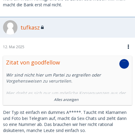
macht die Bank erst mal nicht.
tufkasz
12. Mai 2025
Zitat von goodfellow
Wir sind nicht hier um Partei zu ergreifen oder
Vorgehensweisen zu verurteilen.
Hier dreht es sich nur um mögliche Konsequenzen aus der
Schilderung.
Alles anzeigen
Da Deiner Freundin aus dem Chat sein Name, Stellung und
mehr bekannt ist. Sie sogar den Beweis der Identität über
Der Typ ist einfach ein dummes A*****. Taucht mit Klarnamen
die Überweisung in den Händen hat. Es gibt imho nur drei
und Foto bei Telegram auf, macht da Sex-Chats und zieht dann
Möglichkeiten:
so eine Nummer ab. Das brauchen wir hier nicht rational
diskutieren, manche Leute sind einfach so.