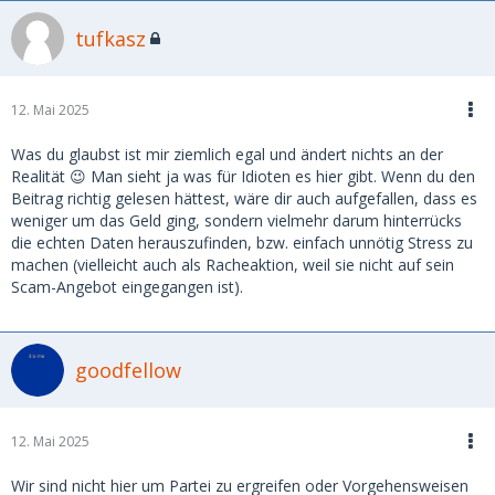
dieses Herrn. Denn wenn jemand seine
tufkasz
Machtposition missbraucht, um andere unter
Druck zu setzen, ist das nicht nur moralisch
verwerflich, sondern gefährlich.
12. Mai 2025
Was du glaubst ist mir ziemlich egal und ändert nichts an der
Realität 😉 Man sieht ja was für Idioten es hier gibt. Wenn du den
Beitrag richtig gelesen hättest, wäre dir auch aufgefallen, dass es
weniger um das Geld ging, sondern vielmehr darum hinterrücks
die echten Daten herauszufinden, bzw. einfach unnötig Stress zu
machen (vielleicht auch als Racheaktion, weil sie nicht auf sein
Scam-Angebot eingegangen ist).
goodfellow
12. Mai 2025
Wir sind nicht hier um Partei zu ergreifen oder Vorgehensweisen