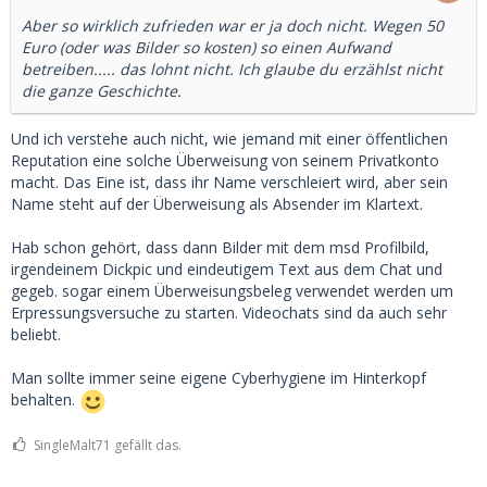
So wollte er wohl an ihre persönlichen Daten
Aber so wirklich zufrieden war er ja doch nicht. Wegen 50
kommen. Eine perfide Taktik, die mit realer
Euro (oder was Bilder so kosten) so einen Aufwand
Bedrohung enden kann.
betreiben..... das lohnt nicht. Ich glaube du erzählst nicht
die ganze Geschichte.
Zum Glück hat sie klug reagiert:
Und ich verstehe auch nicht, wie jemand mit einer öffentlichen
Sie ging direkt zur Bank, erklärte den Sachverhalt
Reputation eine solche Überweisung von seinem Privatkonto
macht. Das Eine ist, dass ihr Name verschleiert wird, aber sein
– dass sie dem Mann die vereinbarten Inhalte
Name steht auf der Überweisung als Absender im Klartext.
geliefert hat, dass er zufrieden war, und dass sie
Hab schon gehört, dass dann Bilder mit dem msd Profilbild,
aus gutem Grund nicht will, dass ihre Adresse
irgendeinem Dickpic und eindeutigem Text aus dem Chat und
rausgegeben wird. Sie erwähnte auch, dass sie ihn
gegeb. sogar einem Überweisungsbeleg verwendet werden um
als potenziellen Stalker einschätzt. Danach war
Erpressungsversuche zu starten. Videochats sind da auch sehr
beliebt.
Ruhe.
Man sollte immer seine eigene Cyberhygiene im Hinterkopf
Was lernen wir daraus?
behalten.
Solche Machenschaften gehören ans Licht –
SingleMalt71 gefällt das.
vielleicht sogar an die Medien oder an die Partei