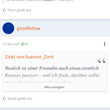
Thom gefällt das.
goodfellow
12. Mai 2025
+1
Zitat von Suesser_Zimt
Neulich ist einer Freundin auch etwas ziemlich
Krasses passiert – und ich finde, darüber sollte
man unbedingt generell sprechen:
Alles anzeigen
Sie verkauft gelegentlich intime Fotos und Videos
SilvioB gefällt das.
– diskret, per SEPA-Überweisung. Warum SEPA?
Weil man da beim Empfängernamen alles