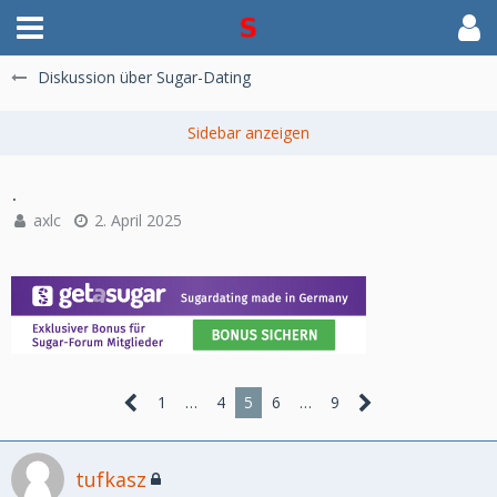
Diskussion über Sugar-Dating
.
axlc
2. April 2025
1
…
4
5
6
…
9
tufkasz