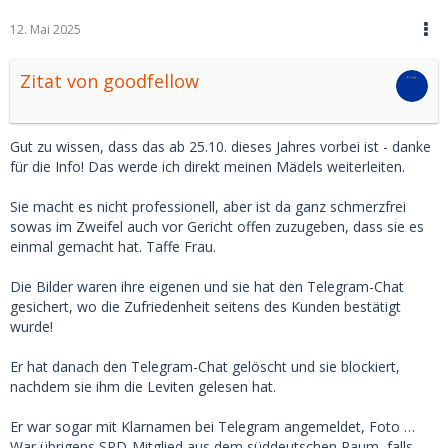
Kontoinhaber nicht der Rücküberweisung zustimmt. Meist
12. Mai 2025
geschieht das dann über den Anwalt wg. gerechfertigtem
Interesse.
Zitat von goodfellow
So wie Du das schilderst ist der Bildchenkäufer scheinbar
kein NoNo und wird da sicher weitermachen. Vor Gericht
wird das sicher lustig werden, wenn Deine Freundin
Gut zu wissen, dass das ab 25.10. dieses Jahres vorbei ist - danke
nachweisen muss, dass sie tatsächlich "geliefert" hat und
für die Info! Das werde ich direkt meinen Mädels weiterleiten.
nicht u.U. sich nicht noch zusätzlich wg Copyright Verstoß
wg kopierten Bildern aus dem Netz -> Betrug verantworten
Sie macht es nicht professionell, aber ist da ganz schmerzfrei
muss. Zudem müssen bei einem solchen Bildchenkauf ,
sowas im Zweifel auch vor Gericht offen zuzugeben, dass sie es
sprich Handelsgeschäft , ja auch die zugesichten
einmal gemacht hat. Taffe Frau.
Eigenschaften (Motiv, Qualität usw) stimmen.
Die Bilder waren ihre eigenen und sie hat den Telegram-Chat
Sofern sie das öfter macht, kann sie auch noch mit ner
gesichert, wo die Zufriedenheit seitens des Kunden bestätigt
Meldung an FA rechnen, sofern es wg der Anzahl der
wurde!
Vorgänge den Anschein hat gewerblich zu sein. Dann ist es
kein Privatgeschäft mehr und das Fernabsatzgesetz greift,
Er hat danach den Telegram-Chat gelöscht und sie blockiert,
sprich der Käufer kann vom Handel zurücktreten....
nachdem sie ihm die Leviten gelesen hat.
Wäre eine Übungsaufgabe für Jura Studenten, denen
Er war sogar mit Klarnamen bei Telegram angemeldet, Foto …
bestimmt dazu noch mehr einfällt
War übrigens SPD-Mitglied aus dem süddeutschen Raum, falls