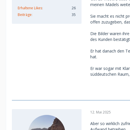
meinen Mädels weiter
Erhaltene Likes
26
Beiträge
35
Sie macht es nicht pr
In ihrem Fall 
offen zuzugeben, das
der mit dicke
Die Bilder waren ihr
hat. Das roch 
des Kunden bestätigt
aber der Trick
Er hat danach den Te
persönlichen D
hat.
Bedrohung en
Er war sogar mit Kl
süddeutschen Raum, f
Zum Glück hat 
Sie ging direk
Mann die verei
war, und dass 
rausgegeben wi
12. Mai 2025
potenziellen S
Aber so wirklich zufr
Aufwand betreiben....