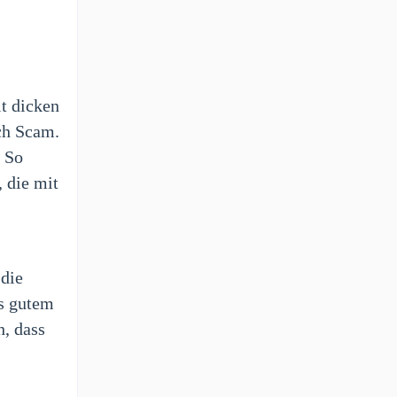
it dicken
ch Scam.
. So
 die mit
 die
us gutem
h, dass