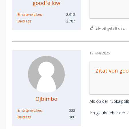
goodfellow
Sie verkauft g
Erhaltene Likes
2.918
SEPA-Überwei
Beiträge
2.787
Empfängername
SilvioB gefällt das.
IBAN stimmt. 
ehrlich sind.
12. Mai 2025
Aber jetzt kom
Ein „Kunde“ h
Zitat von goo
Überweisung ge
man dieser Rü
Recht, Namen 
Ojbimbo
Das kann bei s
Als ob der "Lokalpoli
Erhaltene Likes
333
Ich glaube eher der s
Beiträge
380
Mit dieser Vorge