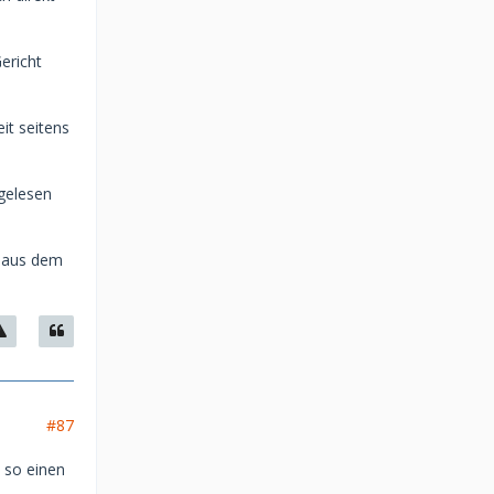
ericht
it seitens
 gelesen
d aus dem
#87
) so einen