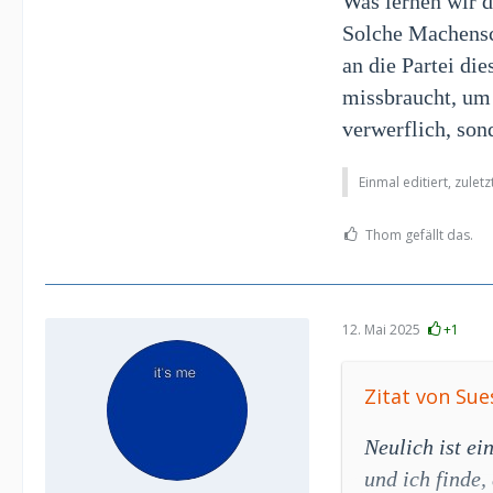
Was lernen wir 
Solche Machensch
an die Partei di
missbraucht, um 
verwerflich, son
Einmal editiert, zulet
Thom gefällt das.
12. Mai 2025
+1
Zitat von Su
Neulich ist ei
und ich finde,