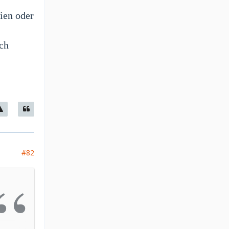
ien oder
sch
#82