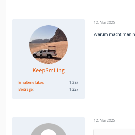
Zunächst wird da
"ungerechtfertigt
Empfänger ist u
12. Mai 2025
Bislang werden 
nicht miteinande
Warum macht man nich
Banken das mach
Wenn man der Bank
Vorfall und müss
Geldwäschegesetz
Konto genauer an
KeepSmiling
Konto sperren. (
Erhaltene Likes
1.287
Der Absender kan
Beiträge
1.227
Falle der ungere
Kontoinhaber nic
über den Anwalt 
So wie Du das sc
12. Mai 2025
da sicher weiter
Freundin nachweis
sich nicht noch 