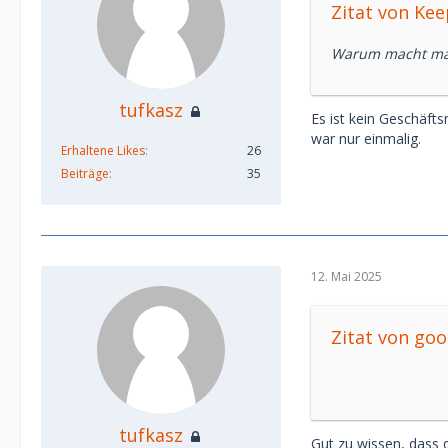
Zitat von Ke
Netz -> Betrug 
Bildchenkauf , sp
Warum macht man n
(Motiv, Qualität 
Sofern sie das ö
tufkasz
sofern es wg der
Es ist kein Geschäft
Dann ist es kein 
war nur einmalig.
Erhaltene Likes
26
der Käufer kann 
Beiträge
35
Wäre eine Übung
mehr einfällt
Von den Kosten fü
12. Mai 2025
imho keine gute 
Zitat von goo
tufkasz
Gut zu wissen, dass d