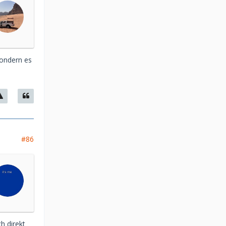
sondern es
#86
h direkt