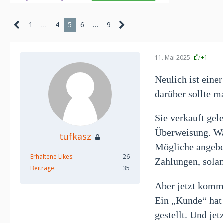
1
…
4
5
6
…
9
11. Mai 2025
+1
Neulich ist eine
darüber sollte m
Sie verkauft gel
Überweisung. W
tufkasz
Mögliche angebe
Erhaltene Likes
26
Zahlungen, solan
Beiträge
35
Aber jetzt komm
Ein „Kunde“ hat
gestellt. Und je