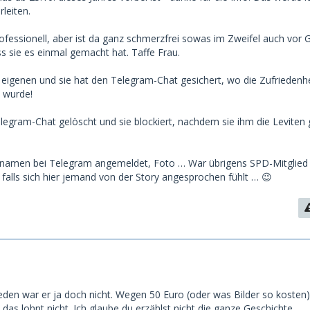
leiten.
ofessionell, aber ist da ganz schmerzfrei sowas im Zweifel auch vor G
war der Typ kein Unbekannter – ein Lokalpolitiker,
s sie es einmal gemacht hat. Taffe Frau.
n Beträgen (angeblich 5.000 € pro Tag) gewunken
e eigenen und sie hat den Telegram-Chat gesichert, wo die Zufriedenhe
sofort nach Scam. Zwar hat er die Medien bezahlt –
 wurde!
 war die Rückforderung. So wollte er wohl an ihre
legram-Chat gelöscht und sie blockiert, nachdem sie ihm die Leviten
aten kommen. Eine perfide Taktik, die mit realer
den kann.
arnamen bei Telegram angemeldet, Foto … War übrigens SPD-Mitglie
alls sich hier jemand von der Story angesprochen fühlt … 😉
sie klug reagiert:
t zur Bank, erklärte den Sachverhalt – dass sie dem
nbarten Inhalte geliefert hat, dass er zufrieden
sie aus gutem Grund nicht will, dass ihre Adresse
rd. Sie erwähnte auch, dass sie ihn als
talker einschätzt. Danach war Ruhe.
ieden war er ja doch nicht. Wegen 50 Euro (oder was Bilder so kosten
. das lohnt nicht. Ich glaube du erzählst nicht die ganze Geschichte.