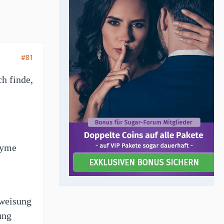
#81
ch finde,
nyme
rweisung
ung