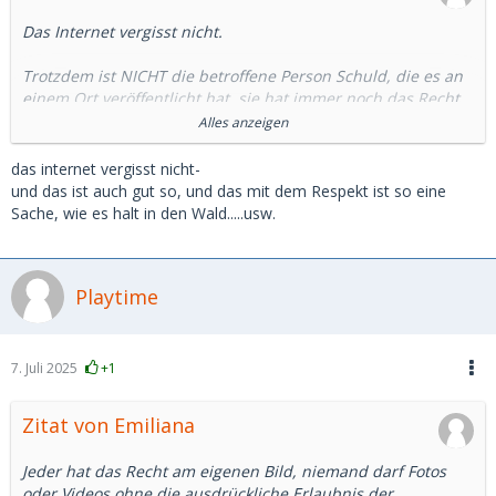
Das Internet vergisst nicht.
Trotzdem ist NICHT die betroffene Person Schuld, die es an
einem Ort veröffentlicht hat, sie hat immer noch das Recht
geschützt zu werden und Nein zu sagen!
Alles anzeigen
Und das gilt für das weiterleiten und teilen auf ANDEREN
das internet vergisst nicht-
Plattformen! Das ist eine Straftat und kann angezeigt
und das ist auch gut so, und das mit dem Respekt ist so eine
werden und sollte nach Aufforderung gelöscht werden aus -
Sache, wie es halt in den Wald.....usw.
Respekt.
Und hier im Forum fehlt bei Einigen die
Playtime
Mindestanforderung an Respektvollem Verhalten!
7. Juli 2025
+1
Zitat von Emiliana
Jeder hat das Recht am eigenen Bild, niemand darf Fotos
oder Videos ohne die ausdrückliche Erlaubnis der