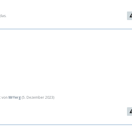
das.
zt von
MrYerg
(
5. Dezember 2023
)