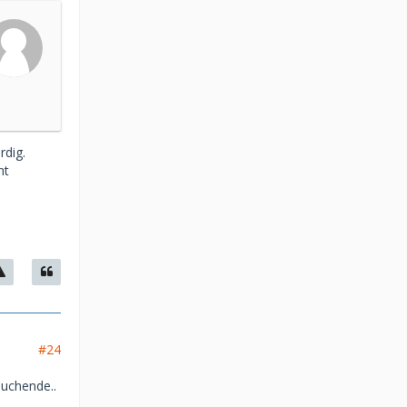
rdig.
ht
#24
suchende..