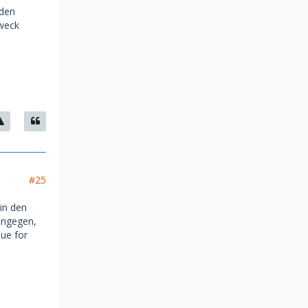
nden
Zweck
#25
in den
ingegen,
ue for