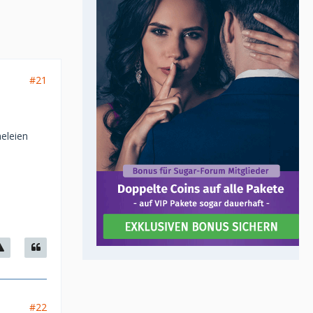
#21
heleien
#22