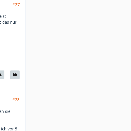
#27
eist
t das nur
#28
en die
 ich vor 5