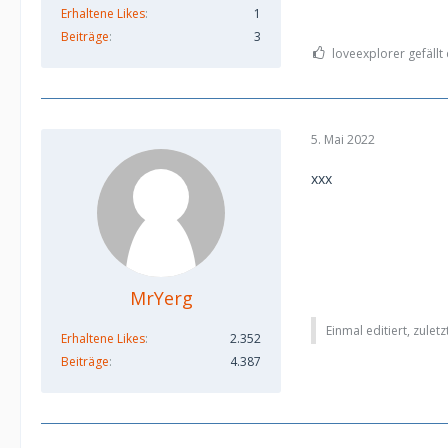
Erhaltene Likes
1
Beiträge
3
loveexplorer gefällt 
5. Mai 2022
xxx
MrYerg
Einmal editiert, zulet
Erhaltene Likes
2.352
Beiträge
4.387