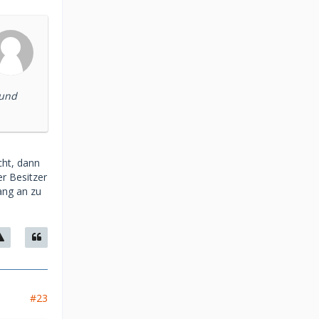
 und
cht, dann
er Besitzer
fang an zu
#23