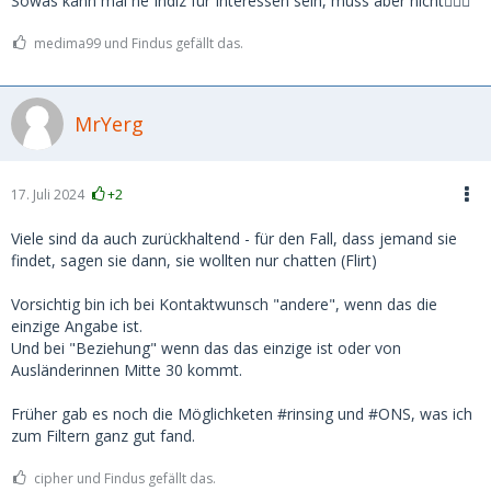
Sowas kann mal ne Indiz für Interessen sein, muss aber nicht🤷🏼‍♂️
medima99 und Findus gefällt das.
MrYerg
17. Juli 2024
+2
Viele sind da auch zurückhaltend - für den Fall, dass jemand sie
findet, sagen sie dann, sie wollten nur chatten (Flirt)
Vorsichtig bin ich bei Kontaktwunsch "andere", wenn das die
einzige Angabe ist.
Und bei "Beziehung" wenn das das einzige ist oder von
Ausländerinnen Mitte 30 kommt.
Früher gab es noch die Möglichketen #rinsing und #ONS, was ich
zum Filtern ganz gut fand.
cipher und Findus gefällt das.