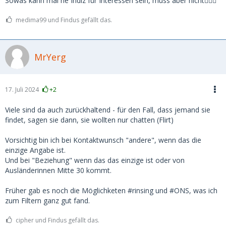
Sowas kann mal ne Indiz für Interessen sein, muss aber nicht🤷🏼‍♂️
medima99 und Findus gefällt das.
MrYerg
17. Juli 2024
+2
Viele sind da auch zurückhaltend - für den Fall, dass jemand sie
findet, sagen sie dann, sie wollten nur chatten (Flirt)
Vorsichtig bin ich bei Kontaktwunsch "andere", wenn das die
einzige Angabe ist.
Und bei "Beziehung" wenn das das einzige ist oder von
Ausländerinnen Mitte 30 kommt.
Früher gab es noch die Möglichketen #rinsing und #ONS, was ich
zum Filtern ganz gut fand.
cipher und Findus gefällt das.