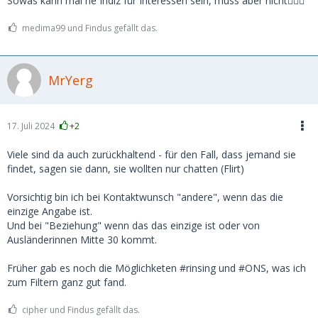
Sowas kann mal ne Indiz für Interessen sein, muss aber nicht🤷🏼‍♂️
medima99 und Findus gefällt das.
MrYerg
17. Juli 2024
+2
Viele sind da auch zurückhaltend - für den Fall, dass jemand sie
findet, sagen sie dann, sie wollten nur chatten (Flirt)
Vorsichtig bin ich bei Kontaktwunsch "andere", wenn das die
einzige Angabe ist.
Und bei "Beziehung" wenn das das einzige ist oder von
Ausländerinnen Mitte 30 kommt.
Früher gab es noch die Möglichketen #rinsing und #ONS, was ich
zum Filtern ganz gut fand.
cipher und Findus gefällt das.