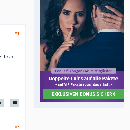
#1
rt », «
#2