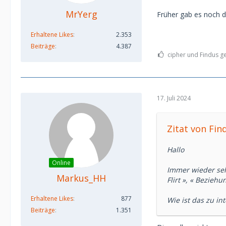
MrYerg
Früher gab es noch d
Erhaltene Likes
2.353
Beiträge
4.387
cipher und Findus ge
17. Juli 2024
Zitat von Fin
Hallo
Online
Immer wieder seh
Markus_HH
Flirt », « Bezieh
Erhaltene Likes
877
Wie ist das zu in
Beiträge
1.351