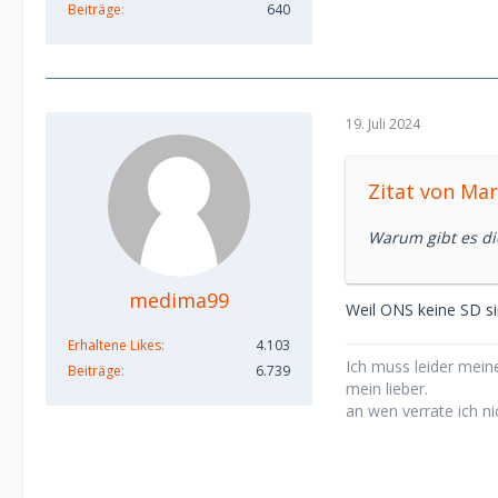
Beiträge
640
19. Juli 2024
Zitat von Ma
Warum gibt es di
medima99
Weil ONS keine SD sin
Erhaltene Likes
4.103
Ich muss leider meine
Beiträge
6.739
mein lieber.
an wen verrate ich ni