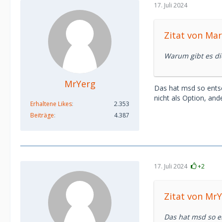
17. Juli 2024
Zitat von Ma
Warum gibt es di
MrYerg
Das hat msd so entsch
nicht als Option, and
Erhaltene Likes
2.353
Beiträge
4.387
17. Juli 2024
+2
Zitat von Mr
Das hat msd so en