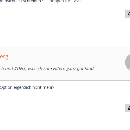
fensichtlich schreiben : "... poppen für Cash..."
Yerg
ch und #ONS, was ich zum Filtern ganz gut fand.
Option eigentlich nicht mehr?