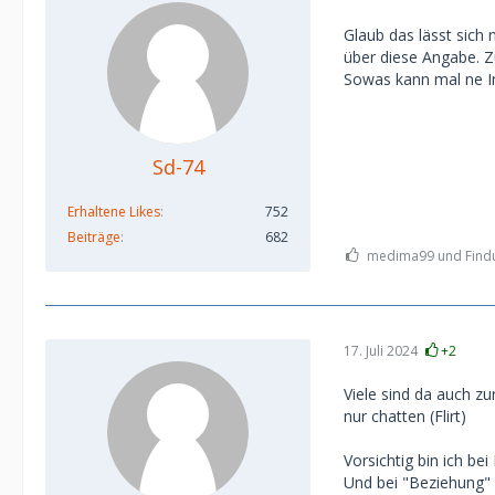
Glaub das lässt sich
über diese Angabe. 
Sowas kann mal ne Ind
Sd-74
Erhaltene Likes
752
Beiträge
682
medima99 und Findus
17. Juli 2024
+2
Viele sind da auch zu
nur chatten (Flirt)
Vorsichtig bin ich be
Und bei "Beziehung" 