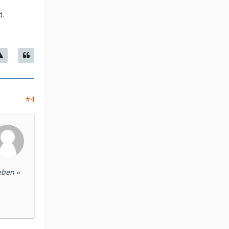
d.
#4
eben «