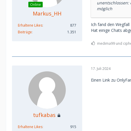
unentschlossen: e
Online
möglich
Markus_HH
Ich fand den Wegfall
Erhaltene Likes
877
Hat einige Chats abg
Beiträge
1.351
medima99 und cipher
17. Juli 2024
Einen Link zu OnlyFa
tufkabas
Erhaltene Likes
915